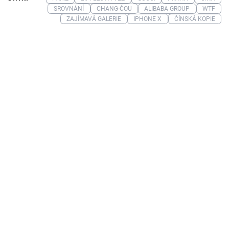
SROVNÁNÍ
CHANG-ČOU
ALIBABA GROUP
WTF
ZAJÍMAVÁ GALERIE
IPHONE X
ČÍNSKÁ KOPIE