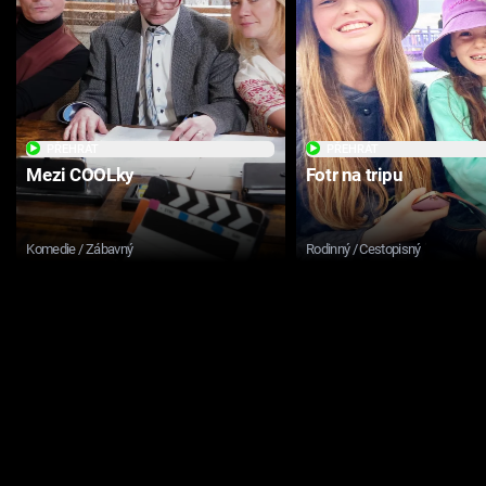
PŘEHRÁT
PŘEHRÁT
Mezi COOLky
Fotr na tripu
Komedie / Zábavný
Rodinný / Cestopisný