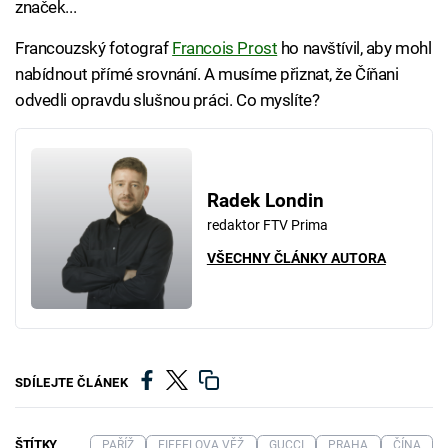
značek...
Francouzský fotograf
Francois Prost
ho navštívil, aby mohl
nabídnout přímé srovnání. A musíme přiznat, že Číňani
odvedli opravdu slušnou práci. Co myslíte?
Radek Londin
redaktor FTV Prima
VŠECHNY ČLÁNKY AUTORA
SDÍLEJTE ČLÁNEK
ŠTÍTKY
PAŘÍŽ
EIFFELOVA VĚŽ
GUCCI
PRAHA
ČÍNA