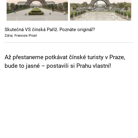
Cool Esport
Pořady
Skutečná VS čínská Paříž. Poznáte originál?
TV Program
Zdroj: Francois Prost
Sledujte prima+
Až přestaneme potkávat čínské turisty v Praze,
bude to jasné – postavili si Prahu vlastní!
Přihlášení
Sledujte nás