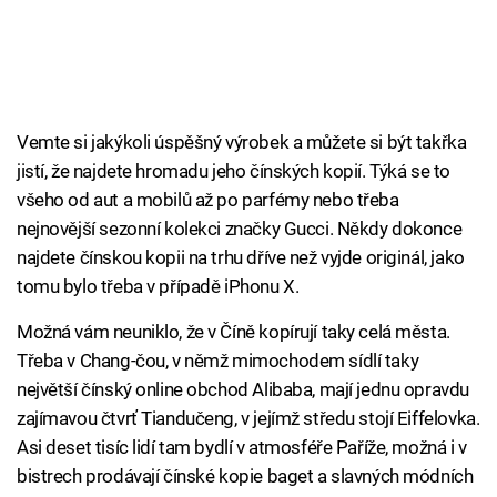
Vemte si jakýkoli úspěšný výrobek a můžete si být takřka
jistí, že najdete hromadu jeho čínských kopií. Týká se to
všeho od aut a mobilů až po parfémy nebo třeba
nejnovější sezonní kolekci značky Gucci. Někdy dokonce
najdete čínskou kopii na trhu dříve než vyjde originál, jako
tomu bylo třeba v případě iPhonu X.
Možná vám neuniklo, že v Číně kopírují taky celá města.
Třeba v Chang-čou, v němž mimochodem sídlí taky
největší čínský online obchod Alibaba, mají jednu opravdu
zajímavou čtvrť Tiandučeng, v jejímž středu stojí Eiffelovka.
Asi deset tisíc lidí tam bydlí v atmosféře Paříže, možná i v
bistrech prodávají čínské kopie baget a slavných módních