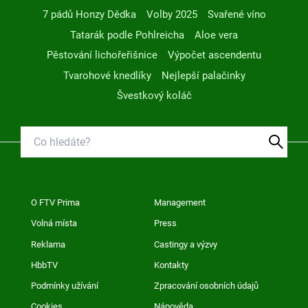
7 pádů Honzy Dědka
Volby 2025
Svařené víno
Tatarák podle Pohlreicha
Aloe vera
Pěstování lichořeřišnice
Výpočet ascendentu
Tvarohové knedlíky
Nejlepší palačinky
Švestkový koláč
O FTV Prima
Management
Volná místa
Press
Reklama
Castingy a výzvy
HbbTV
Kontakty
Podmínky užívání
Zpracování osobních údajů
Cookies
Nápověda