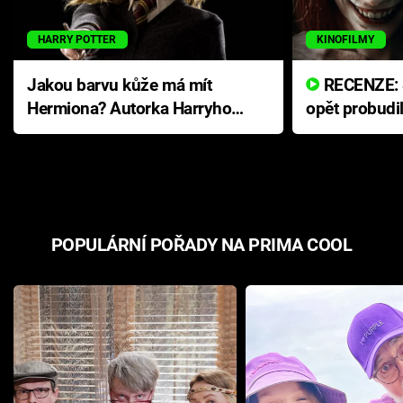
HARRY POTTER
KINOFILMY
Jakou barvu kůže má mít
RECENZE: Smrtelné zlo se
Hermiona? Autorka Harryho
opět probudi
Pottera přišla s ráznou
přichází s n
odpovědí
hororovou n
POPULÁRNÍ POŘADY NA PRIMA COOL