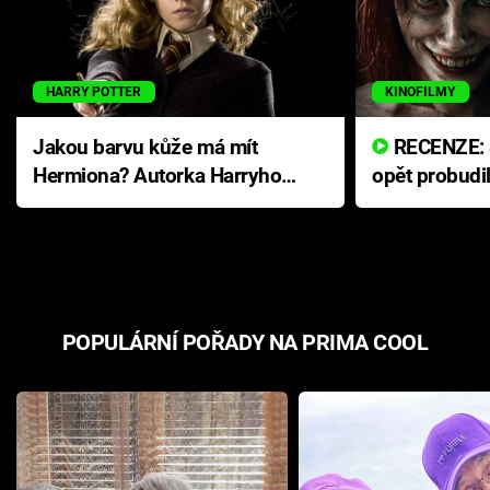
HARRY POTTER
KINOFILMY
Jakou barvu kůže má mít
RECENZE: Smrtelné zlo se
Hermiona? Autorka Harryho
opět probudi
Pottera přišla s ráznou
přichází s n
odpovědí
hororovou n
POPULÁRNÍ POŘADY NA PRIMA COOL