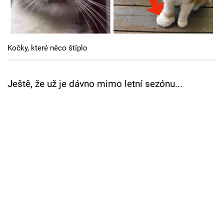
Cool Esport
Pořady
Kočky, které něco štíplo
TV Program
Sledujte prima+
Ještě, že už je dávno mimo letní sezónu...
Přihlášení
Sledujte nás