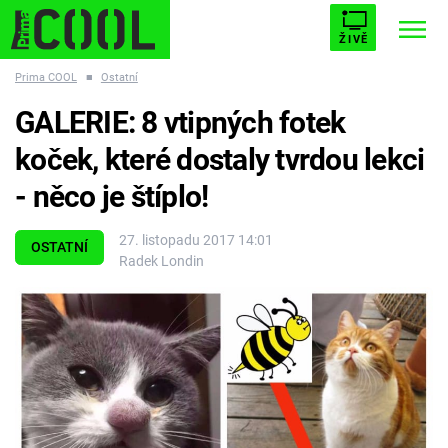
ŽIVĚ
Prima COOL
■
Ostatní
STARHOUSE
BUFFY, PŘEMOŽITELKA UPÍRŮ
Trendy:
GALERIE: 8 vtipných fotek
ESCAPE
PLNEJ KOTEL
AVENGERS 5
koček, které dostaly tvrdou lekci
- něco je štíplo!
27. listopadu 2017 14:01
OSTATNÍ
Radek Londin
Témata
Filmy
Seriály
Hry