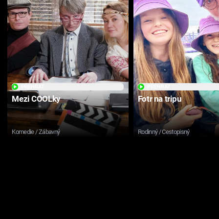
PŘEHRÁT
PŘEHRÁT
Mezi COOLky
Fotr na tripu
Komedie / Zábavný
Rodinný / Cestopisný