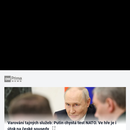
Varování tajných služeb: Putin chystá test NATO. Ve hře je i
útok na české sousedy