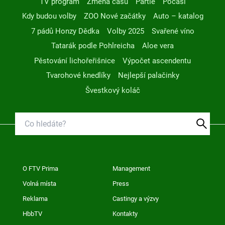
TV program
Změna času
Partie
Počasí
Kdy budou volby
ZOO Nové začátky
Auto – katalog
7 pádů Honzy Dědka
Volby 2025
Svařené víno
Tatarák podle Pohlreicha
Aloe vera
Pěstování lichořeřišnice
Výpočet ascendentu
Tvarohové knedlíky
Nejlepší palačinky
Švestkový koláč
O FTV Prima
Management
Volná místa
Press
Reklama
Castingy a výzvy
HbbTV
Kontakty