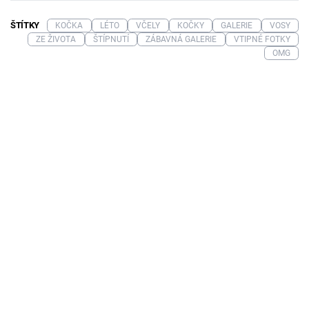
ŠTÍTKY
KOČKA
LÉTO
VČELY
KOČKY
GALERIE
VOSY
ZE ŽIVOTA
ŠTÍPNUTÍ
ZÁBAVNÁ GALERIE
VTIPNÉ FOTKY
OMG