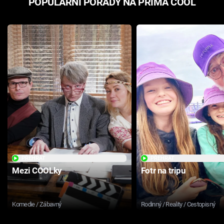
POPULÁRNÍ POŘADY NA PRIMA COOL
PŘEHRÁT
PŘEHRÁT
Mezi COOLky
Fotr na tripu
Komedie / Zábavný
Rodinný / Reality / Cestopisný