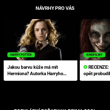
NÁVRHY PRO VÁS
HARRY POTTER
KINOFILMY
Jakou barvu kůže má mít
RECENZE: Smrtelné zlo se
Hermiona? Autorka Harryho
opět probudi
Pottera přišla s ráznou
přichází s n
odpovědí
hororovou n