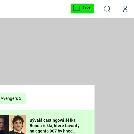
ŽIVĚ
Vyhledávání
Můj p
Prima+
É
CNN Prima NEWS
E
Prima FRESH
ŠÍ
Prima LIVING
E
Prima Ženy
Avengers 5
Prima LAJK
Bývalá castingová šéfka
OOL
Bonda řekla, které favority
Sledujte nás
na agenta 007 by hned