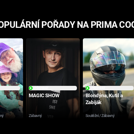
OPULÁRNÍ POŘADY NA PRIMA CO
PŘEHRÁT
PŘEHRÁT
MAGIC SHOW
Blondýna, Kutil a
Zabiják
sný
Zábavný
Soutěžní / Zábavný