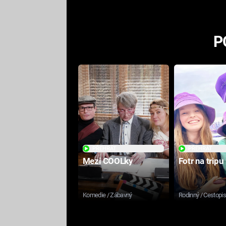
P
PŘEHRÁT
PŘEHRÁT
Mezi COOLky
Fotr na tripu
Komedie / Zábavný
Rodinný / Cestopi