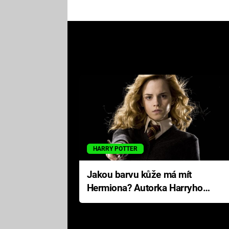
HARRY POTTER
Jakou barvu kůže má mít
Hermiona? Autorka Harryho
Pottera přišla s ráznou
odpovědí