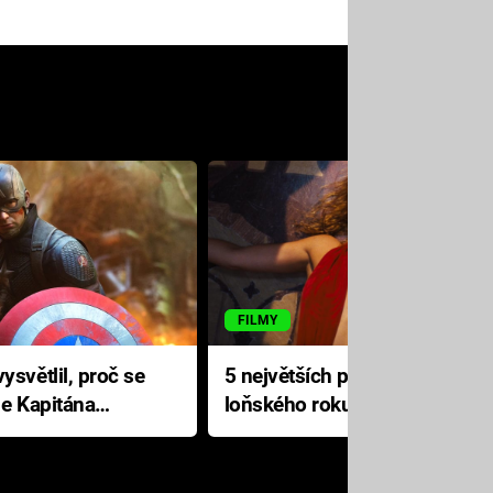
FILMY
ysvětlil, proč se
5 největších propadáků
le Kapitána
loňského roku: Disney na
jediné katastrofě prodělal 200
milionů dolarů