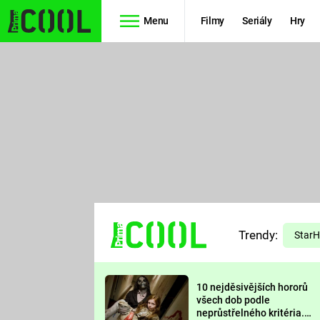
Menu
Filmy
Seriály
Hry
Seriály
Filmy
SIMPSONOVI
STAR WARS
HVĚZDNÁ
AVENGERS
BRÁNA
RYCHLE A
TEORIE
ZBĚSILE 10
Trendy:
VELKÉHO
Star
PREDÁTOR
TŘESKU
10 nejděsivějších hororů
FUTURAMA
všech dob podle
neprůstřelného kritéria.