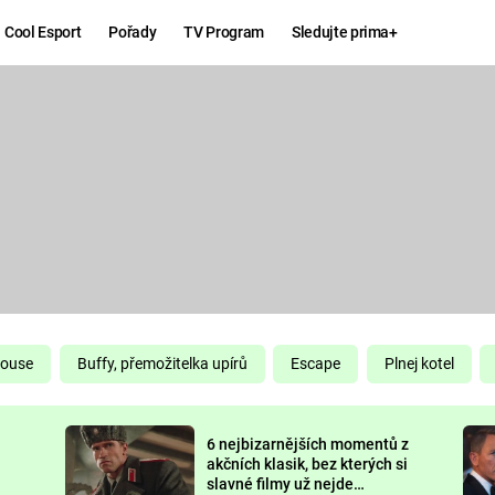
Cool Esport
Pořady
TV Program
Sledujte prima+
Hry
Zábava
MAFIA
ZÁBAVN
GALERI
GTA 6
NEJLEP
KINGDOM
KOMEDI
COME:
DELIVERANCE
CHUCK
House
Buffy, přemožitelka upírů
Escape
Plnej kotel
NORRIS
ESPORT
6 nejbizarnějších momentů z
DEADP
akčních klasik, bez kterých si
slavné filmy už nejde