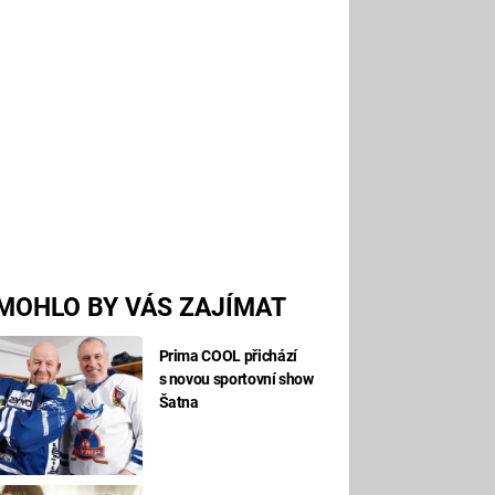
MOHLO BY VÁS ZAJÍMAT
Prima COOL přichází
s novou sportovní show
Šatna