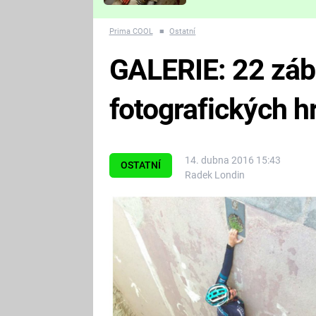
Které děsivé pecky vám
nejvíc zvednou tep?
Prima COOL
■
Ostatní
GALERIE: 22 zá
fotografických h
14. dubna 2016 15:43
OSTATNÍ
Radek Londin