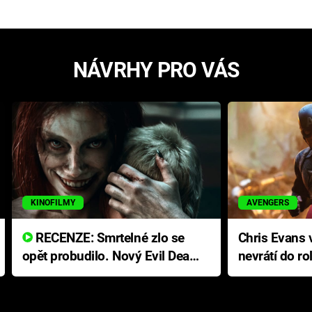
NÁVRHY PRO VÁS
KINOFILMY
AVENGERS
RECENZE: Smrtelné zlo se
Chris Evans v
opět probudilo. Nový Evil Dead
nevrátí do ro
přichází s neodolatelnou
Ameriky
hororovou nabídkou