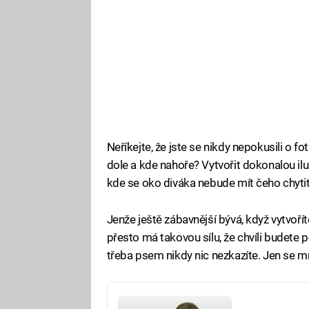
Neříkejte, že jste se nikdy nepokusili o fo
dole a kde nahoře? Vytvořit dokonalou ilu
kde se oko diváka nebude mít čeho chytit,
Jenže ještě zábavnější bývá, když vytvoří
přesto má takovou sílu, že chvíli budete 
třeba psem nikdy nic nezkazíte. Jen se m