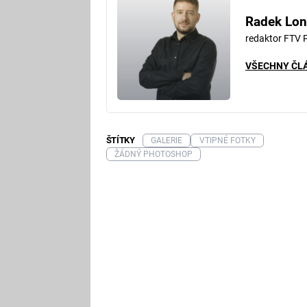
Radek Lon
redaktor FTV 
VŠECHNY ČL
ŠTÍTKY
GALERIE
VTIPNÉ FOTKY
ŽÁDNÝ PHOTOSHOP