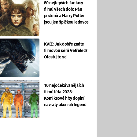
50 nejlepších fantasy
filmů všech dob: Pán
prstenů a Harry Potter
jsou jen špičkou ledovce
KVÍZ: Jak dobře znáte
filmovou sérii Vetřelec?
Otestujte se!
10 nejočekávanějších
filmů léta 2023:
Komiksové hity doplní
návraty akčních legend