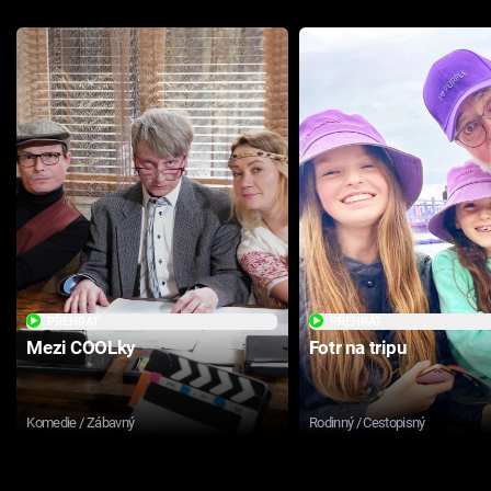
PŘEHRÁT
PŘEHRÁT
Mezi COOLky
Fotr na tripu
Komedie / Zábavný
Rodinný / Cestopisný