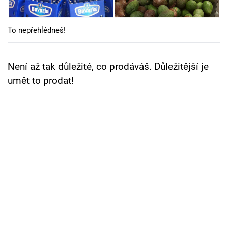
Cool Esport
To nepřehlédneš!
Pořady
TV Program
Není až tak důležité, co prodáváš. Důležitější je
umět to prodat!
Sledujte prima+
Přihlášení
Sledujte nás