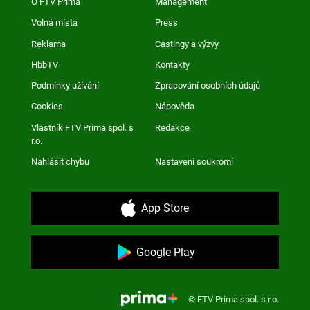
O FTV Prima
Management
Volná místa
Press
Reklama
Castingy a výzvy
HbbTV
Kontakty
Podmínky užívání
Zpracování osobních údajů
Cookies
Nápověda
Vlastník FTV Prima spol. s
Redakce
r.o.
Nahlásit chybu
Nastavení soukromí
App Store
Google Play
© FTV Prima spol. s r.o.