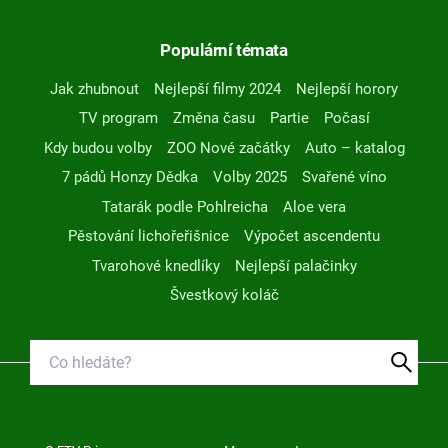
Populární témata
Jak zhubnout
Nejlepší filmy 2024
Nejlepší horory
TV program
Změna času
Partie
Počasí
Kdy budou volby
ZOO Nové začátky
Auto – katalog
7 pádů Honzy Dědka
Volby 2025
Svařené víno
Tatarák podle Pohlreicha
Aloe vera
Pěstování lichořeřišnice
Výpočet ascendentu
Tvarohové knedlíky
Nejlepší palačinky
Švestkový koláč