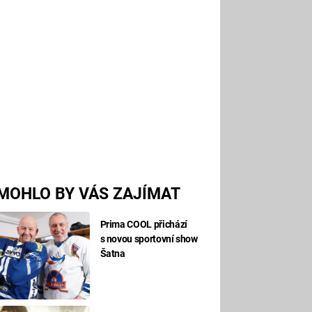
MOHLO BY VÁS ZAJÍMAT
Prima COOL přichází
s novou sportovní show
Šatna