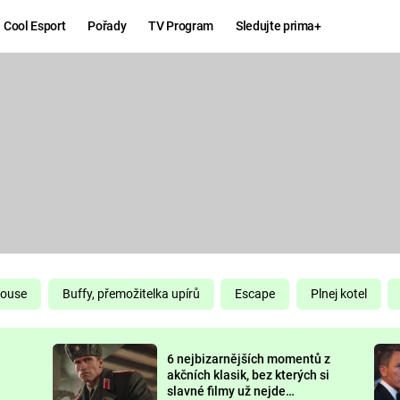
Cool Esport
Pořady
TV Program
Sledujte prima+
Hry
Zábava
MAFIA
ZÁBAVN
GALERI
GTA 6
NEJLEP
KINGDOM
KOMEDI
COME:
DELIVERANCE
CHUCK
House
Buffy, přemožitelka upírů
Escape
Plnej kotel
NORRIS
ESPORT
6 nejbizarnějších momentů z
DEADP
akčních klasik, bez kterých si
slavné filmy už nejde