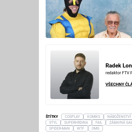
Radek Lon
redaktor FTV 
VŠECHNY ČL
ŠTÍTKY
COSPLAY
KOMIKS
NÁBOŽENSTVÍ
STYL
SUPERHRDINA
FAIL
ZÁBAVNÁ GAL
SPIDER-MAN
WTF
OMG