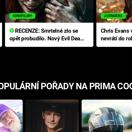
KINOFILMY
AVENGERS
RECENZE: Smrtelné zlo se
Chris Evans v
opět probudilo. Nový Evil Dead
nevrátí do ro
přichází s neodolatelnou
Ameriky
hororovou nabídkou
OPULÁRNÍ POŘADY NA PRIMA CO