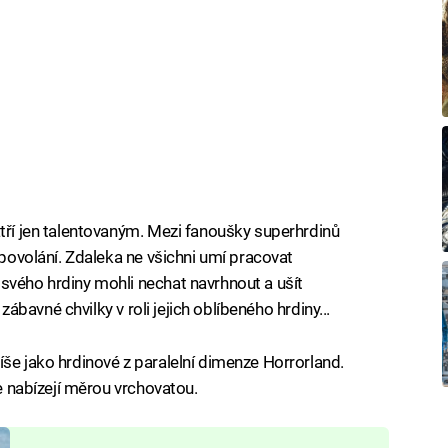
atří jen talentovaným. Mezi fanoušky superhrdinů
 povolání. Zdaleka ne všichni umí pracovat
svého hrdiny mohli nechat navrhnout a ušít
 zábavné chvilky v roli jejich oblíbeného hrdiny...
íše jako hrdinové z paralelní dimenze Horrorland.
ce nabízejí měrou vrchovatou.