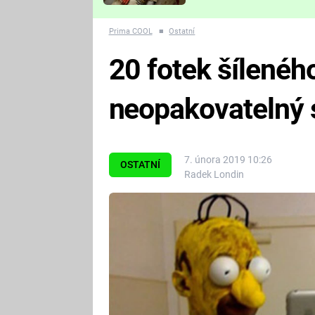
Které děsivé pecky vám
nejvíc zvednou tep?
Prima COOL
■
Ostatní
20 fotek šílenéh
neopakovatelný 
7. února 2019 10:26
OSTATNÍ
Radek Londin