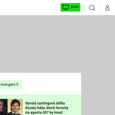
ŽIVĚ
Vyhledávání
Můj p
Prima+
É
CNN Prima NEWS
E
Prima FRESH
ŠÍ
Prima LIVING
E
Prima Ženy
Avengers 5
Prima LAJK
Bývalá castingová šéfka
OOL
Bonda řekla, které favority
Sledujte nás
na agenta 007 by hned