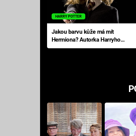
HARRY POTTER
Jakou barvu kůže má mít
Hermiona? Autorka Harryho
Pottera přišla s ráznou
odpovědí
P