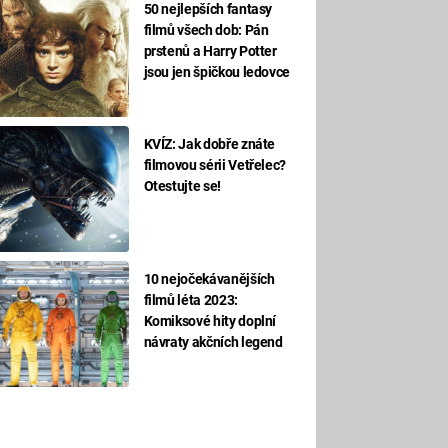
50 nejlepších fantasy
filmů všech dob: Pán
prstenů a Harry Potter
jsou jen špičkou ledovce
KVÍZ: Jak dobře znáte
filmovou sérii Vetřelec?
Otestujte se!
10 nejočekávanějších
filmů léta 2023:
Komiksové hity doplní
návraty akčních legend