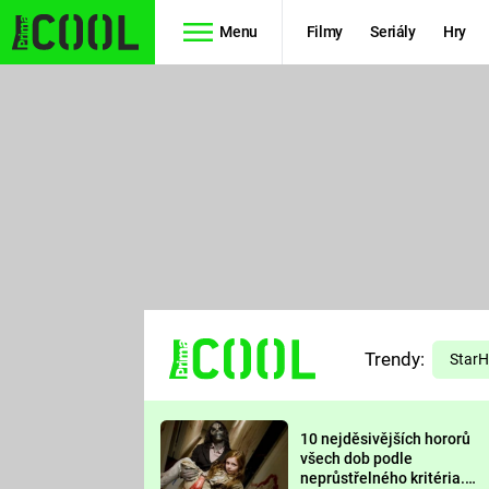
Menu
Filmy
Seriály
Hry
Seriály
Filmy
SIMPSONOVI
STAR WARS
HVĚZDNÁ
AVENGERS
BRÁNA
RYCHLE A
TEORIE
ZBĚSILE 10
Trendy:
VELKÉHO
Star
PREDÁTOR
TŘESKU
10 nejděsivějších hororů
FUTURAMA
všech dob podle
neprůstřelného kritéria.