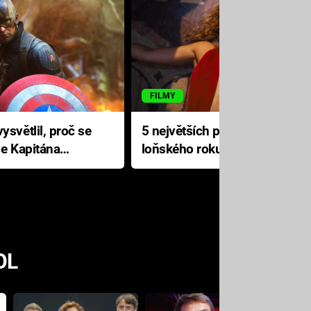
FILMY
ysvětlil, proč se
5 největších propadáků
le Kapitána
loňského roku: Disney na
jediné katastrofě prodělal 200
milionů dolarů
OL