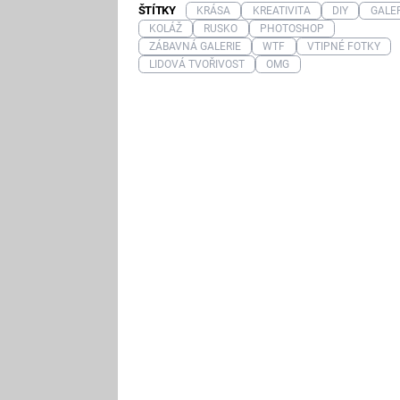
ŠTÍTKY
KRÁSA
KREATIVITA
DIY
GALER
KOLÁŽ
RUSKO
PHOTOSHOP
ZÁBAVNÁ GALERIE
WTF
VTIPNÉ FOTKY
LIDOVÁ TVOŘIVOST
OMG