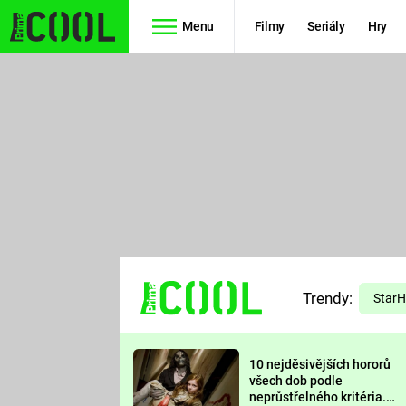
Menu
Filmy
Seriály
Hry
Seriály
Filmy
SIMPSONOVI
STAR WARS
HVĚZDNÁ
AVENGERS
BRÁNA
RYCHLE A
TEORIE
ZBĚSILE 10
Trendy:
VELKÉHO
Star
PREDÁTOR
TŘESKU
10 nejděsivějších hororů
FUTURAMA
všech dob podle
neprůstřelného kritéria.