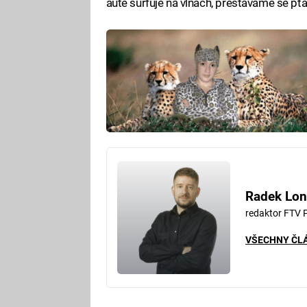
autě surfuje na vlnách, přestáváme se ptát
Radek Lon
redaktor FTV 
VŠECHNY ČL