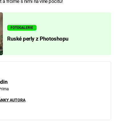
 a frčíme s nimi na vlně pocitů!
FOTOGALERIE
Ruské perly z Photoshopu
din
Prima
ÁNKY AUTORA