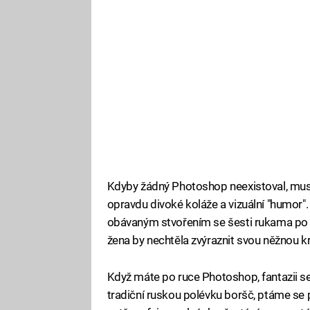
Kdyby žádný Photoshop neexistoval, museli
opravdu divoké koláže a vizuální "humor".
obávaným stvořením se šesti rukama po vz
žena by nechtěla zvýraznit svou něžnou krá
Když máte po ruce Photoshop, fantazii se
tradiční ruskou polévku boršč, ptáme se 