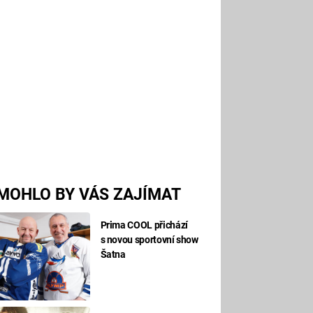
MOHLO BY VÁS ZAJÍMAT
Prima COOL přichází
s novou sportovní show
Šatna