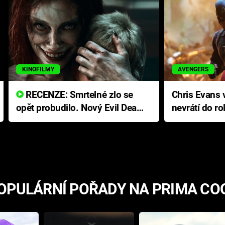
KINOFILMY
AVENGERS
RECENZE: Smrtelné zlo se
Chris Evans v
opět probudilo. Nový Evil Dead
nevrátí do ro
přichází s neodolatelnou
Ameriky
hororovou nabídkou
OPULÁRNÍ POŘADY NA PRIMA CO