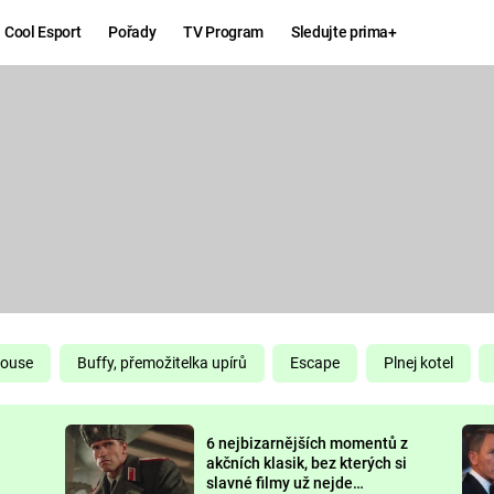
Cool Esport
Pořady
TV Program
Sledujte prima+
Hry
Zábava
MAFIA
ZÁBAVN
GALERI
GTA 6
NEJLEP
KINGDOM
KOMEDI
COME:
DELIVERANCE
CHUCK
House
Buffy, přemožitelka upírů
Escape
Plnej kotel
NORRIS
ESPORT
6 nejbizarnějších momentů z
DEADP
akčních klasik, bez kterých si
slavné filmy už nejde