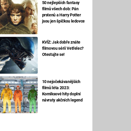
50 nejlepších fantasy
filmů všech dob: Pán
prstenů a Harry Potter
jsou jen špičkou ledovce
KVÍZ: Jak dobře znáte
filmovou sérii Vetřelec?
Otestujte se!
10 nejočekávanějších
filmů léta 2023:
Komiksové hity doplní
návraty akčních legend