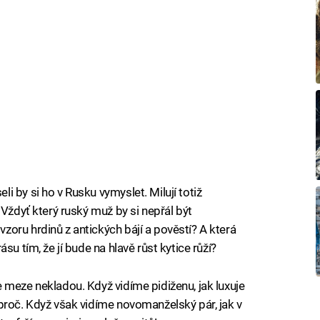
 by si ho v Rusku vymyslet. Milují totiž
 Vždyť který ruský muž by si nepřál být
oru hrdinů z antických bájí a pověstí? A která
su tím, že jí bude na hlavě růst kytice růží?
 meze nekladou. Když vidíme pidiženu, jak luxuje
proč. Když však vidíme novomanželský pár, jak v