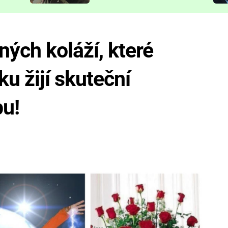
představit
ných koláží, které
ku žijí skuteční
pu!