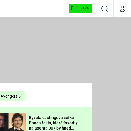
ŽIVĚ
Vyhledávání
Můj p
Prima+
É
CNN Prima NEWS
E
Prima FRESH
ŠÍ
Prima LIVING
E
Prima Ženy
Avengers 5
Prima LAJK
Bývalá castingová šéfka
OOL
Bonda řekla, které favority
Sledujte nás
na agenta 007 by hned