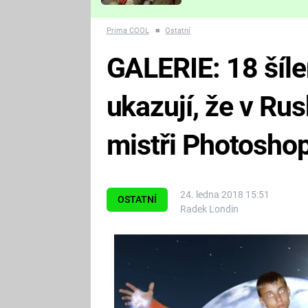
Které děsivé pecky vám
nejvíc zvednou tep?
Prima COOL
■
Ostatní
GALERIE: 18 šíle
ukazují, že v Rus
mistři Photosho
24. ledna 2018 15:51
OSTATNÍ
Radek Londin