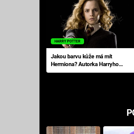
HARRY POTTER
Jakou barvu kůže má mít
Hermiona? Autorka Harryho
Pottera přišla s ráznou
odpovědí
P