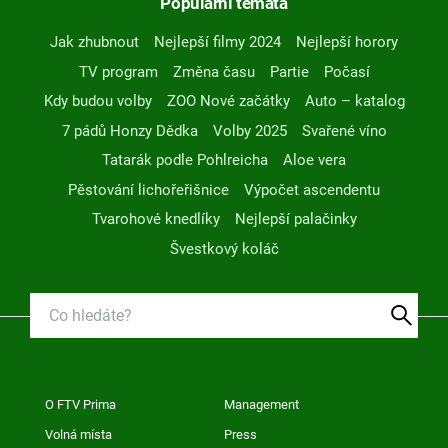
Populární témata
Jak zhubnout
Nejlepší filmy 2024
Nejlepší horory
TV program
Změna času
Partie
Počasí
Kdy budou volby
ZOO Nové začátky
Auto – katalog
7 pádů Honzy Dědka
Volby 2025
Svařené víno
Tatarák podle Pohlreicha
Aloe vera
Pěstování lichořeřišnice
Výpočet ascendentu
Tvarohové knedlíky
Nejlepší palačinky
Švestkový koláč
O FTV Prima
Management
Volná místa
Press