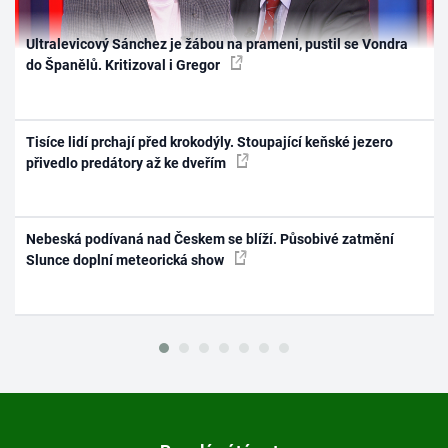
Ultralevicový Sánchez je žábou na prameni, pustil se Vondra
do Španělů. Kritizoval i Gregor
Tisíce lidí prchají před krokodýly. Stoupající keňské jezero
přivedlo predátory až ke dveřím
Nebeská podívaná nad Českem se blíží. Působivé zatmění
Slunce doplní meteorická show