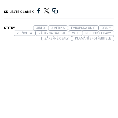
SDÍLEJTE ČLÁNEK
ŠTÍTKY
JÍDLO
AMERIKA
EVROPSKÁ UNIE
OBALY
ZE ŽIVOTA
ZÁBAVNÁ GALERIE
WTF
NEJHORŠÍ OBAVY
ZÁKEŘNÉ OBALY
KLAMÁNÍ SPOTŘEBITELE