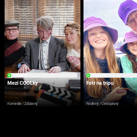
PŘEHRÁT
PŘEHRÁT
Mezi COOLky
Fotr na tripu
Komedie / Zábavný
Rodinný / Cestopisný