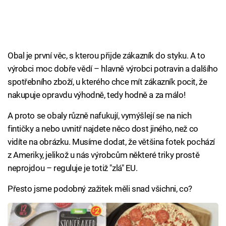
Obal je první věc, s kterou přijde zákazník do styku. A to
výrobci moc dobře vědí – hlavně výrobci potravin a dalšího
spotřebního zboží, u kterého chce mít zákazník pocit, že
nakupuje opravdu výhodně, tedy hodně a za málo!
A proto se obaly různě nafukují, vymýšlejí se na nich
fintičky a nebo uvnitř najdete něco dost jiného, než co
vidíte na obrázku. Musíme dodat, že většina fotek pochází
z Ameriky, jelikož u nás výrobcům některé triky prostě
neprojdou – reguluje je totiž "zlá" EU.
Přesto jsme podobný zažitek měli snad všichni, co?