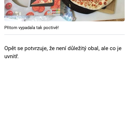
Cool Esport
Pořady
Přitom vypadala tak poctivě!
TV Program
Sledujte prima+
Opět se potvrzuje, že není důležitý obal, ale co je
uvnitř.
Přihlášení
Sledujte nás