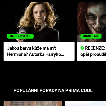
HARRY POTTER
KINOFILMY
Jakou barvu kůže má mít
RECENZE: Smrtelné zlo se
Hermiona? Autorka Harryho
opět probudi
Pottera přišla s ráznou
přichází s n
odpovědí
hororovou n
POPULÁRNÍ POŘADY NA PRIMA COOL