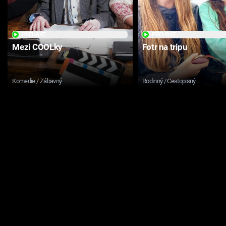
PŘEHRÁT
PŘEHRÁT
Mezi COOLky
Fotr na tripu
Komedie / Zábavný
Rodinný / Cestopisný