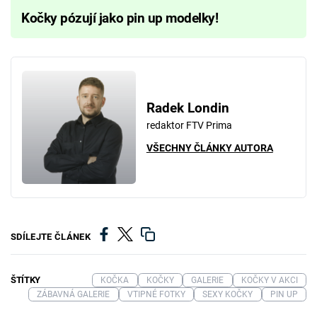
Kočky pózují jako pin up modelky!
Radek Londin
redaktor FTV Prima
VŠECHNY ČLÁNKY AUTORA
SDÍLEJTE ČLÁNEK
ŠTÍTKY
KOČKA
KOČKY
GALERIE
KOČKY V AKCI
ZÁBAVNÁ GALERIE
VTIPNÉ FOTKY
SEXY KOČKY
PIN UP