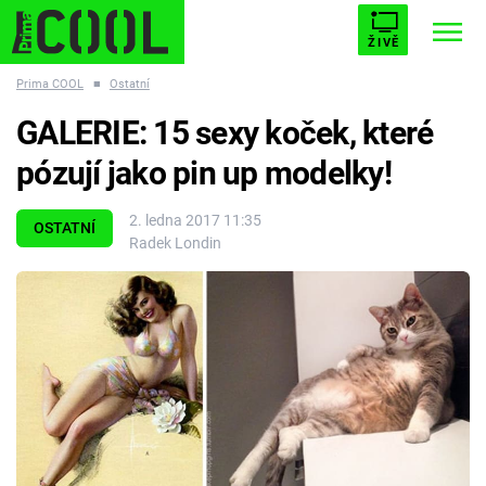
ŽIVĚ
Prima COOL
■
Ostatní
STARHOUSE
BUFFY, PŘEMOŽITELKA UPÍRŮ
Trendy:
GALERIE: 15 sexy koček, které
ESCAPE
PLNEJ KOTEL
AVENGERS 5
pózují jako pin up modelky!
2. ledna 2017 11:35
OSTATNÍ
Radek Londin
Témata
Filmy
Seriály
Hry