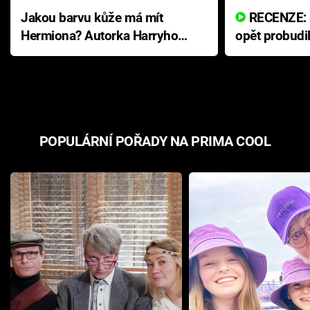
Jakou barvu kůže má mít
RECENZE: Smrtelné zlo se
Hermiona? Autorka Harryho
opět probudi
Pottera přišla s ráznou
přichází s n
odpovědí
hororovou n
POPULÁRNÍ POŘADY NA PRIMA COOL