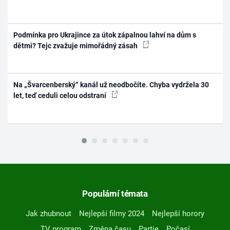
Podmínka pro Ukrajince za útok zápalnou lahví na dům s
dětmi? Tejc zvažuje mimořádný zásah
Na „Švarcenberský“ kanál už neodbočíte. Chyba vydržela 30
let, teď ceduli celou odstraní
Populární témata
Jak zhubnout
Nejlepší filmy 2024
Nejlepší horory
TV program
Změna času
Partie
Počasí