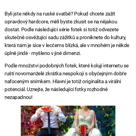
Byli jste někdy na ruské svatbě? Pokud chcete zažít
opravdový hardcore, měli byste zkusit se na nějakou
dostat. Podle následující série fotek si totiž odvezete
skutečně osvěžující sadu zážitků a proniknete do kultury,
která nám je sice v lecčems blízká, ale v mnohém je někde
úplně jindě - myšleno v jiné dimenzi.
Podle množství podobných fotek, které kolují internetu se
ruští novomanželé zkrátka nespokojí s obyčejným dobře
nafoceným snímkem. Hlavní je totiž originalita a virální
potenciál. Uznejte, že následující fotky rozhodně
nezapadnou!