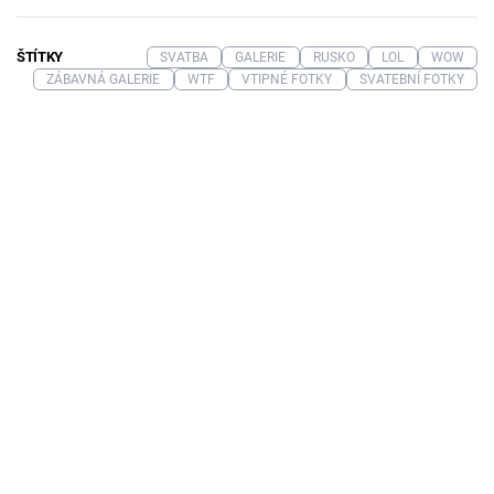
ŠTÍTKY
SVATBA
GALERIE
RUSKO
LOL
WOW
ZÁBAVNÁ GALERIE
WTF
VTIPNÉ FOTKY
SVATEBNÍ FOTKY