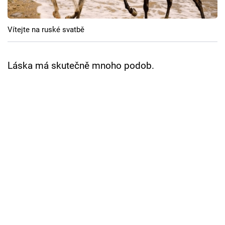
Cool Esport
Vítejte na ruské svatbě
Pořady
TV Program
Láska má skutečně mnoho podob.
Sledujte prima+
Přihlášení
Sledujte nás