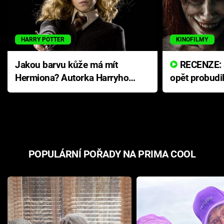
HARRY POTTER
KINOFILMY
Jakou barvu kůže má mít
RECENZE: Smrtelné zlo se
Hermiona? Autorka Harryho
opět probudi
Pottera přišla s ráznou
přichází s n
odpovědí
hororovou n
POPULÁRNÍ POŘADY NA PRIMA COOL