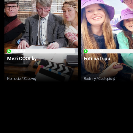
PŘEHRÁT
PŘEHRÁT
Mezi COOLky
Fotr na tripu
Komedie / Zábavný
Rodinný / Cestopisný