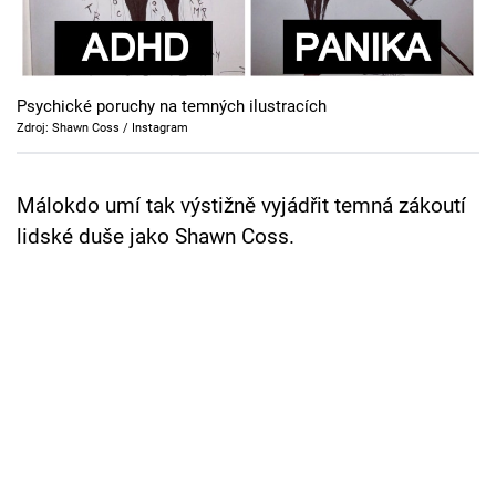
Cool Esport
Pořady
Psychické poruchy na temných ilustracích
TV Program
Zdroj: Shawn Coss / Instagram
Sledujte prima+
Málokdo umí tak výstižně vyjádřit temná zákoutí
lidské duše jako Shawn Coss.
Přihlášení
Sledujte nás