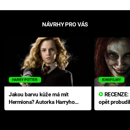
NÁVRHY PRO VÁS
HARRY POTTER
KINOFILMY
Jakou barvu kůže má mít
RECENZE: Smrtelné zlo se
Hermiona? Autorka Harryho
opět probudi
Pottera přišla s ráznou
přichází s n
odpovědí
hororovou n