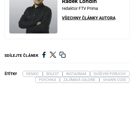
Radek Londin
redaktor FTV Prima
VŠECHNY ČLÁNKY AUTORA
SDÍLEJTE ČLÁNEK
ŠTÍTKY
NEMOC
BOLEST
INSTAGRAM
DUŠEVNÍ PORUCHY
PSYCHIKA
ZAJÍMAVÁ GALERIE
SHAWN COSS