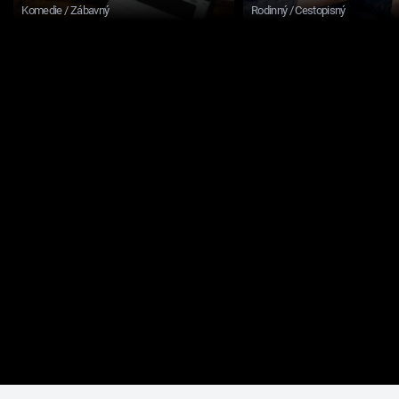
Komedie / Zábavný
Rodinný / Cestopisný