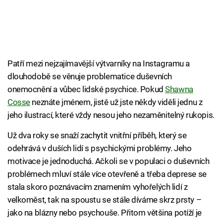
Patří mezi nejzajímavější výtvarníky na Instagramu a
dlouhodobě se věnuje problematice duševních
onemocnění a vůbec lidské psychice. Pokud
Shawna
Cosse
neznáte jménem, jistě už jste někdy viděli jednu z
jeho ilustrací, které vždy nesou jeho nezaměnitelný rukopis.
Už dva roky se snaží zachytit vnitřní příběh, který se
odehrává v duších lidí s psychickými problémy. Jeho
motivace je jednoduchá. Ačkoli se v populaci o duševních
problémech mluví stále více otevřeně a třeba deprese se
stala skoro poznávacím znamením vyhořelých lidí z
velkoměst, tak na spoustu se stále díváme skrz prsty –
jako na blázny nebo psychouše. Přitom většina potíží je