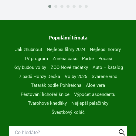
Populární témata
Jak zhubnout
Nejlepší filmy 2024
Nejlepší horory
TV program
Změna času
Partie
Počasí
Kdy budou volby
ZOO Nové začátky
Auto – katalog
7 pádů Honzy Dědka
Volby 2025
Svařené víno
Tatarák podle Pohlreicha
Aloe vera
Pěstování lichořeřišnice
Výpočet ascendentu
Tvarohové knedlíky
Nejlepší palačinky
Švestkový koláč