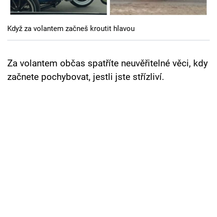
Cool Esport
Když za volantem začneš kroutit hlavou
Pořady
TV Program
Za volantem občas spatříte neuvěřitelné věci, kdy
začnete pochybovat, jestli jste střízliví.
Sledujte prima+
Přihlášení
Sledujte nás