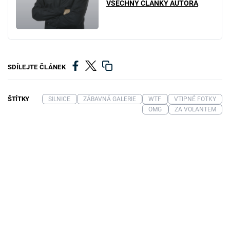
VŠECHNY ČLÁNKY AUTORA
SDÍLEJTE ČLÁNEK
ŠTÍTKY
SILNICE
ZÁBAVNÁ GALERIE
WTF
VTIPNÉ FOTKY
OMG
ZA VOLANTEM