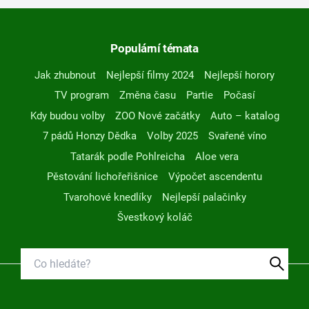
Populární témata
Jak zhubnout
Nejlepší filmy 2024
Nejlepší horory
TV program
Změna času
Partie
Počasí
Kdy budou volby
ZOO Nové začátky
Auto – katalog
7 pádů Honzy Dědka
Volby 2025
Svařené víno
Tatarák podle Pohlreicha
Aloe vera
Pěstování lichořeřišnice
Výpočet ascendentu
Tvarohové knedlíky
Nejlepší palačinky
Švestkový koláč