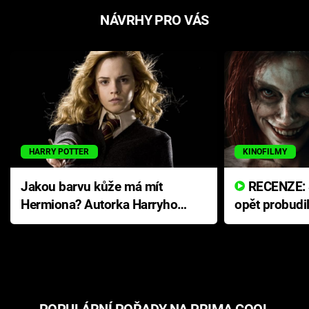
NÁVRHY PRO VÁS
HARRY POTTER
KINOFILMY
Jakou barvu kůže má mít
RECENZE: Smrtelné zlo se
Hermiona? Autorka Harryho
opět probudi
Pottera přišla s ráznou
přichází s n
odpovědí
hororovou n