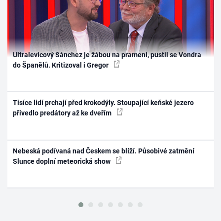
Ultralevicový Sánchez je žábou na prameni, pustil se Vondra
do Španělů. Kritizoval i Gregor
Tisíce lidí prchají před krokodýly. Stoupající keňské jezero
přivedlo predátory až ke dveřím
Nebeská podívaná nad Českem se blíží. Působivé zatmění
Slunce doplní meteorická show