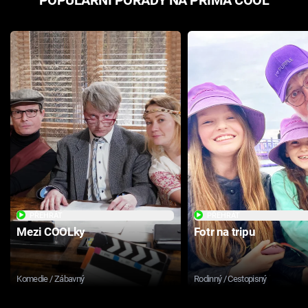
POPULÁRNÍ POŘADY NA PRIMA COOL
PŘEHRÁT
PŘEHRÁT
Mezi COOLky
Fotr na tripu
Komedie / Zábavný
Rodinný / Cestopisný