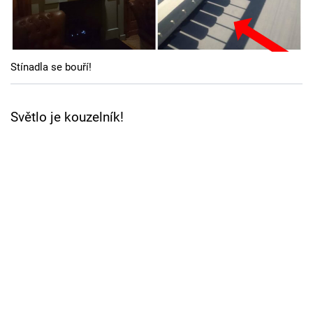
Cool Esport
Pořady
Stínadla se bouří!
TV Program
Sledujte prima+
Světlo je kouzelník!
Přihlášení
Sledujte nás