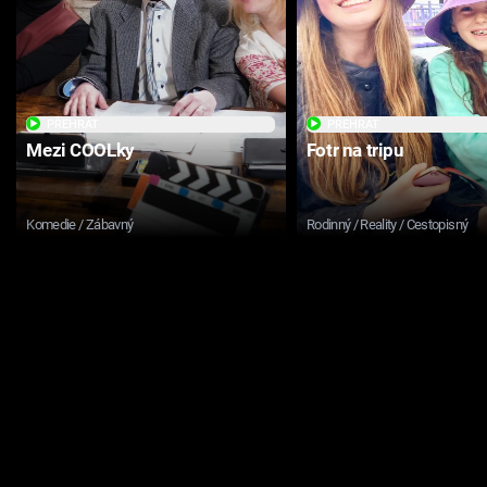
PŘEHRÁT
PŘEHRÁT
Mezi COOLky
Fotr na tripu
Komedie / Zábavný
Rodinný / Reality / Cestopisný