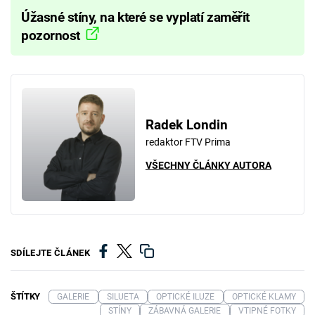
Úžasné stíny, na které se vyplatí zaměřit
pozornost
Radek Londin
redaktor FTV Prima
VŠECHNY ČLÁNKY AUTORA
SDÍLEJTE ČLÁNEK
ŠTÍTKY
GALERIE
SILUETA
OPTICKÉ ILUZE
OPTICKÉ KLAMY
STÍNY
ZÁBAVNÁ GALERIE
VTIPNÉ FOTKY