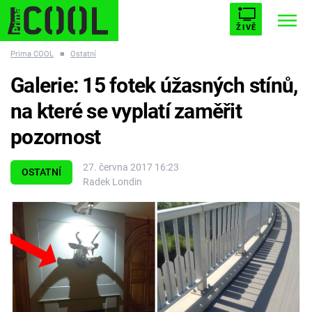
ŽIVĚ
Prima COOL
■
Ostatní
STARHOUSE
BUFFY, PŘEMOŽITELKA UPÍRŮ
Trendy:
Galerie: 15 fotek úžasných stínů,
ESCAPE
PLNEJ KOTEL
AVENGERS 5
na které se vyplatí zaměřit
pozornost
27. června 2017 16:23
OSTATNÍ
Radek Londin
Témata
Filmy
Seriály
Hry