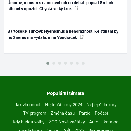
Úmorné, ministři s námi nechodí do debat, popsal Grolich
situaci v opozici. Chystá velký krok
Bartošek k Turkovi: Hyenismus a nehoráznost. Ke stíhání by
ho Sněmovna vydala, míní Vondráček
Populární témata
Jak zhubnout
Nejlepší filmy 2024
Nejlepší horory
TV program
Změna času
Partie
Počasí
Kdy budou volby
ZOO Nové začátky
Auto – katalog
7 pádů Honzy Dědka
Volby 2025
Svařené víno