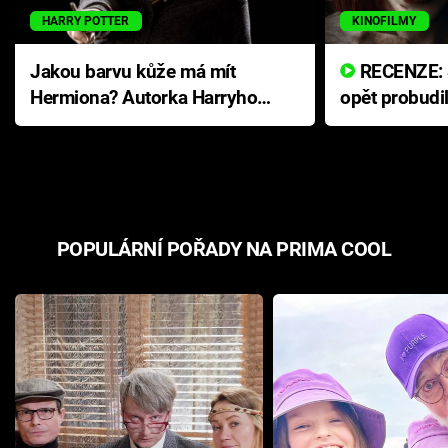
HARRY POTTER
KINOFILMY
Jakou barvu kůže má mít
RECENZE: Smrtelné zlo se
Hermiona? Autorka Harryho
opět probudi
Pottera přišla s ráznou
přichází s n
odpovědí
hororovou n
POPULÁRNÍ POŘADY NA PRIMA COOL