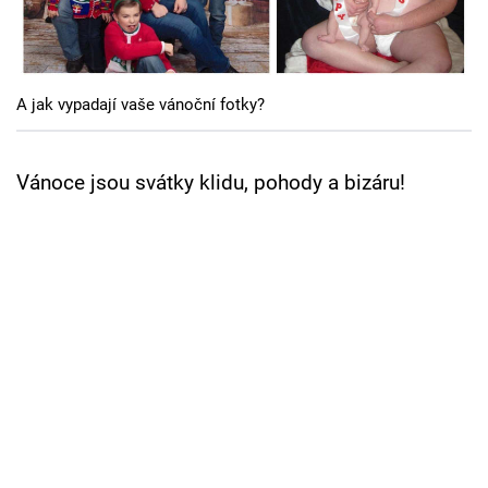
Cool Esport
Pořady
A jak vypadají vaše vánoční fotky?
TV Program
Sledujte prima+
Vánoce jsou svátky klidu, pohody a bizáru!
Přihlášení
Sledujte nás