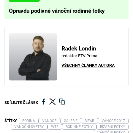
Opravdu podivné vánoční rodinné fotky
Radek Londin
redaktor FTV Prima
VŠECHNY ČLÁNKY AUTORA
SDÍLEJTE ČLÁNEK
ŠTÍTKY
RODINA
VÁNOCE
GALERIE
BIZÁR
VÁNOCE 2017
VÁNOČNÍ SVETRY
WTF
RODINNÉ FOTKY
BIZARNÍ FOTKY
VÁNOČNÍ FOTKY