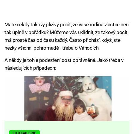
Máte někdy takový plíživý pocit, že vaše rodina vlastně není
tak úplně v pořádku? Můžeme vás uklidnit, že takový pocit
má prostě čas od času každý. Často přichází, když jste
hezky všichni pohromadě - třeba o Vánocích.
A někdy je tohle podezření dost oprávněné. Jako třeba v
následujících případech:
FOTOGALERIE