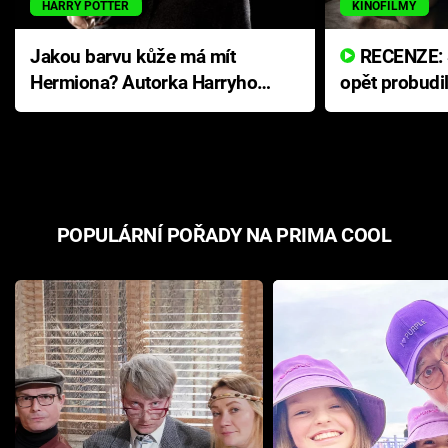
HARRY POTTER
KINOFILMY
Jakou barvu kůže má mít
RECENZE: Smrtelné zlo se
Hermiona? Autorka Harryho
opět probudi
Pottera přišla s ráznou
přichází s n
odpovědí
hororovou n
POPULÁRNÍ POŘADY NA PRIMA COOL