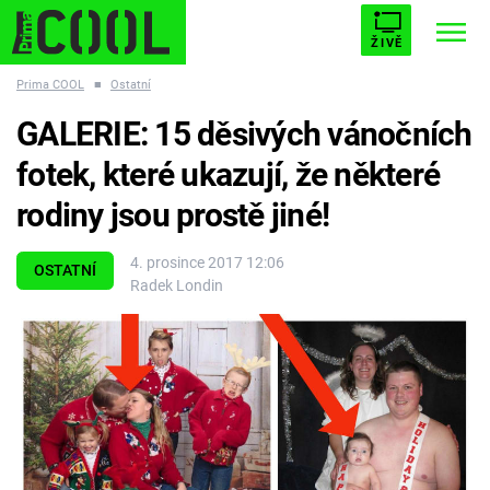
ŽIVĚ
Prima COOL
■
Ostatní
STARHOUSE
BUFFY, PŘEMOŽITELKA UPÍRŮ
Trendy:
GALERIE: 15 děsivých vánočních
ESCAPE
PLNEJ KOTEL
AVENGERS 5
fotek, které ukazují, že některé
rodiny jsou prostě jiné!
4. prosince 2017 12:06
OSTATNÍ
Radek Londin
Témata
Filmy
Seriály
Hry