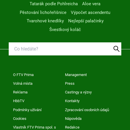
Tatarák podle Pohlreicha
Aloe vera
Pěstování lichořeřišnice
Výpočet ascendentu
Tvarohové knedlíky
Nejlepší palačinky
Švestkový koláč
O FTV Prima
Management
Volná místa
Press
Reklama
Castingy a výzvy
HbbTV
Kontakty
Podmínky užívání
Zpracování osobních údajů
Cookies
Nápověda
Vlastník FTV Prima spol. s
Redakce