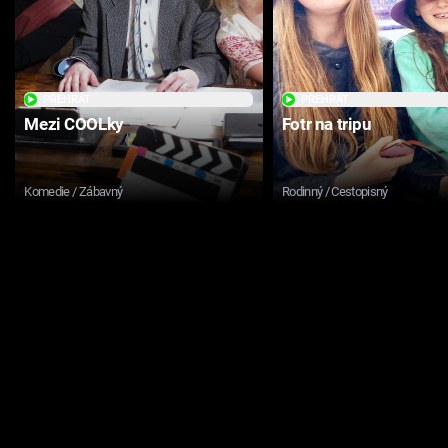
PŘEHRÁT
PŘEHRÁT
Mezi COOLky
Fotr na tripu
Komedie / Zábavný
Rodinný / Cestopisný