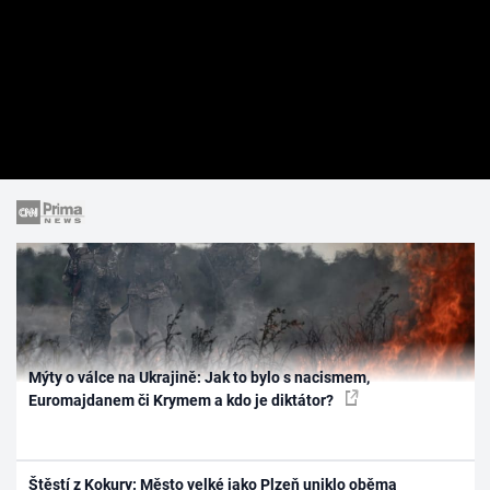
Mýty o válce na Ukrajině: Jak to bylo s nacismem,
Euromajdanem či Krymem a kdo je diktátor?
Štěstí z Kokury: Město velké jako Plzeň uniklo oběma