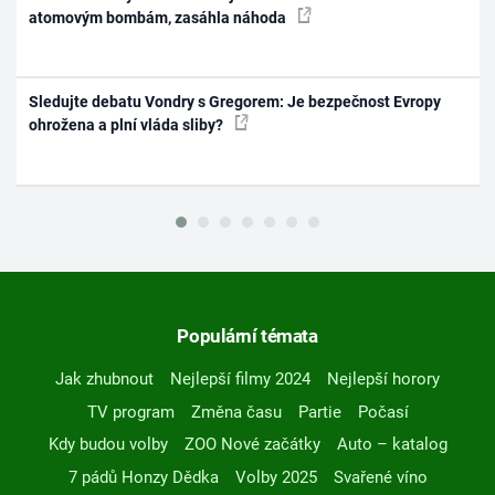
atomovým bombám, zasáhla náhoda
Sledujte debatu Vondry s Gregorem: Je bezpečnost Evropy
ohrožena a plní vláda sliby?
Populární témata
Jak zhubnout
Nejlepší filmy 2024
Nejlepší horory
TV program
Změna času
Partie
Počasí
Kdy budou volby
ZOO Nové začátky
Auto – katalog
7 pádů Honzy Dědka
Volby 2025
Svařené víno