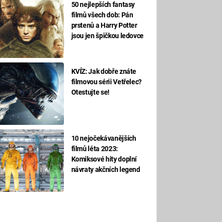
50 nejlepších fantasy
filmů všech dob: Pán
prstenů a Harry Potter
jsou jen špičkou ledovce
KVÍZ: Jak dobře znáte
filmovou sérii Vetřelec?
Otestujte se!
10 nejočekávanějších
filmů léta 2023:
Komiksové hity doplní
návraty akčních legend