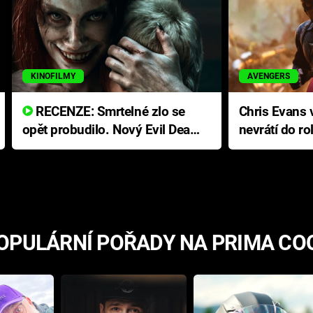
KINOFILMY
AVENGERS
RECENZE: Smrtelné zlo se
Chris Evans v
opět probudilo. Nový Evil Dead
nevrátí do ro
přichází s neodolatelnou
Ameriky
hororovou nabídkou
OPULÁRNÍ POŘADY NA PRIMA CO