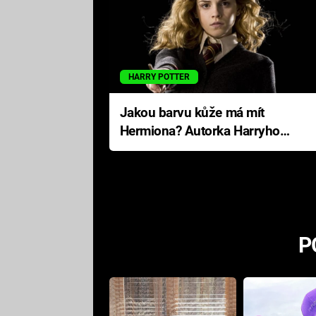
HARRY POTTER
Jakou barvu kůže má mít
Hermiona? Autorka Harryho
Pottera přišla s ráznou
odpovědí
P