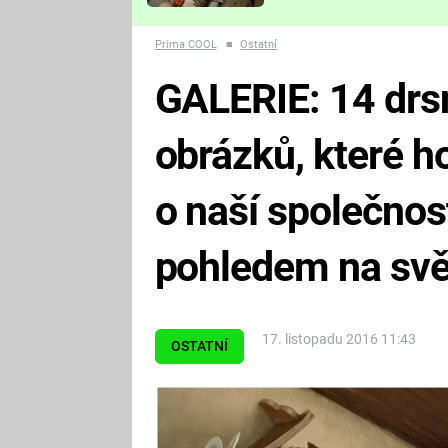
Které děsivé pecky vám
nejvíc zvednou tep?
Prima COOL
■
Ostatní
GALERIE: 14 drs
obrázků, které h
o naší společnost
pohledem na svě
17. listopadu 2016 11:43
OSTATNÍ