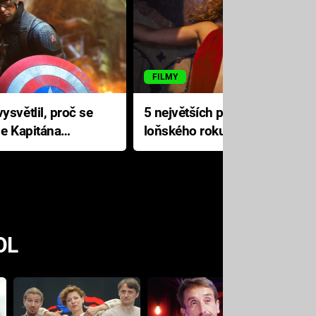
FILMY
ysvětlil, proč se
5 největších propadáků
le Kapitána
loňského roku: Disney na
jediné katastrofě prodělal 200
milionů dolarů
OL