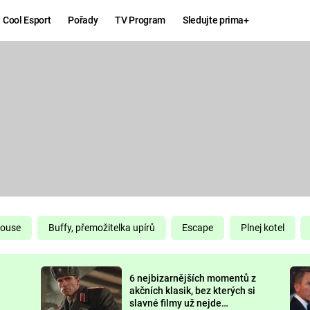
Cool Esport
Pořady
TV Program
Sledujte prima+
Hry
Zábava
MAFIA
ZÁBAVN
GALERI
GTA 6
NEJLEP
KINGDOM
KOMEDI
COME:
DELIVERANCE
CHUCK
House
Buffy, přemožitelka upírů
Escape
Plnej kotel
NORRIS
ESPORT
6 nejbizarnějších momentů z
DEADP
akčních klasik, bez kterých si
slavné filmy už nejde