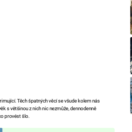
imující. Těch špatných věcí se všude kolem nás
věk s většinou z nich nic nezmůže, dennodenně
o provést šlo.