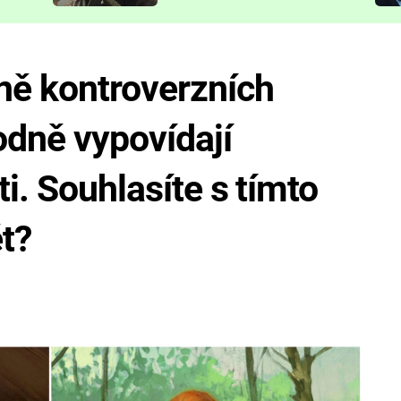
představit
ně kontroverzních
odně vypovídají
i. Souhlasíte s tímto
t?