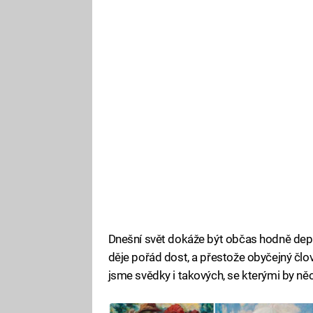
Dnešní svět dokáže být občas hodně depr
děje pořád dost, a přestože obyčejný člo
jsme svědky i takových, se kterými by něc