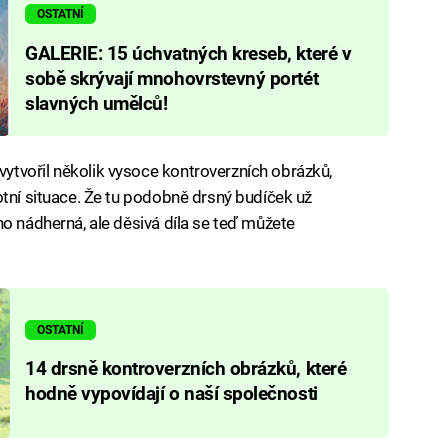
OSTATNÍ
GALERIE: 15 úchvatných kreseb, které v
sobě skrývají mnohovrstevný portét
slavných umělců!
tvořil několik vysoce kontroverzních obrázků,
otní situace. Že tu podobně drsný budíček už
ho nádherná, ale děsivá díla se teď můžete
OSTATNÍ
14 drsně kontroverzních obrázků, které
hodně vypovídají o naší společnosti