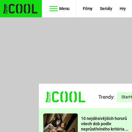
Menu
Filmy
Seriály
Hry
Seriály
Filmy
SIMPSONOVI
STAR WARS
HVĚZDNÁ
AVENGERS
BRÁNA
RYCHLE A
TEORIE
ZBĚSILE 10
Trendy:
VELKÉHO
Star
PREDÁTOR
TŘESKU
10 nejděsivějších hororů
FUTURAMA
všech dob podle
neprůstřelného kritéria.