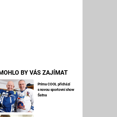
MOHLO BY VÁS ZAJÍMAT
Prima COOL přichází
s novou sportovní show
Šatna