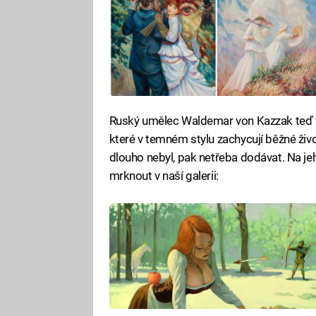
Ruský umělec Waldemar von Kazzak teď vy
které v temném stylu zachycují běžné živ
dlouho nebyl, pak netřeba dodávat. Na je
mrknout v naší galerii: