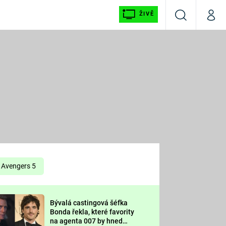
ŽIVĚ
Vyhledávání
Můj p
Prima+
É
CNN Prima NEWS
E
Prima FRESH
ŠÍ
Prima LIVING
E
Prima Ženy
Avengers 5
Prima LAJK
Bývalá castingová šéfka
OOL
Bonda řekla, které favority
Sledujte nás
na agenta 007 by hned