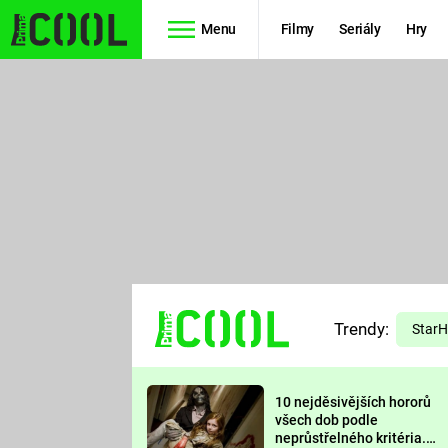
Menu
Filmy
Seriály
Hry
Seriály
Filmy
SIMPSONOVI
STAR WARS
HVĚZDNÁ
AVENGERS
BRÁNA
RYCHLE A
TEORIE
ZBĚSILE 10
Trendy:
VELKÉHO
Star
PREDÁTOR
TŘESKU
10 nejděsivějších hororů
FUTURAMA
všech dob podle
neprůstřelného kritéria.