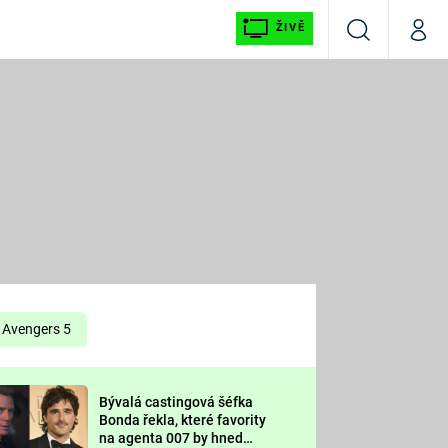
ŽIVĚ
Vyhledávání
Můj p
Prima+
É
CNN Prima NEWS
E
Prima FRESH
ŠÍ
Prima LIVING
E
Prima Ženy
Avengers 5
Prima LAJK
Bývalá castingová šéfka
OOL
Bonda řekla, které favority
Sledujte nás
na agenta 007 by hned