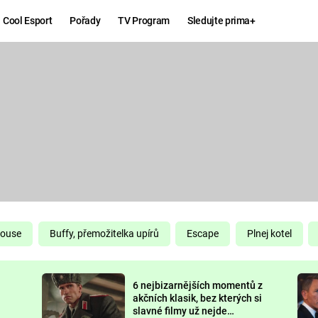
Cool Esport
Pořady
TV Program
Sledujte prima+
Hry
Zábava
MAFIA
ZÁBAVN
GALERI
GTA 6
NEJLEP
KINGDOM
KOMEDI
COME:
DELIVERANCE
CHUCK
House
Buffy, přemožitelka upírů
Escape
Plnej kotel
NORRIS
ESPORT
6 nejbizarnějších momentů z
DEADP
akčních klasik, bez kterých si
slavné filmy už nejde