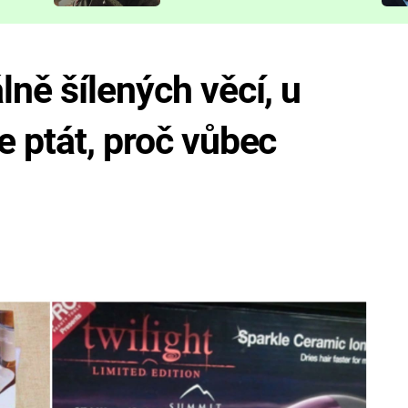
představit
lně šílených věcí, u
e ptát, proč vůbec