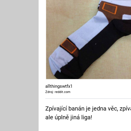
allthingswtfx1
Zdroj: reddit.com
Zpívající banán je jedna věc, zpí
ale úplně jiná liga!