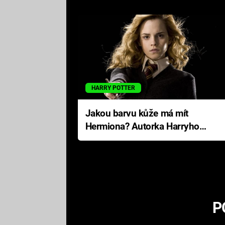
HARRY POTTER
Jakou barvu kůže má mít
Hermiona? Autorka Harryho
Pottera přišla s ráznou
odpovědí
P