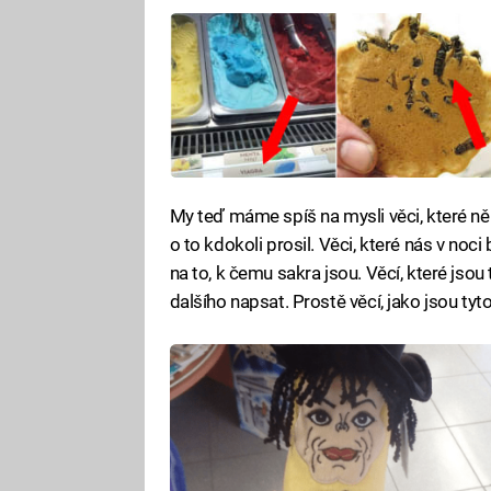
My teď máme spíš na mysli věci, které něk
o to kdokoli prosil. Věci, které nás v noci
na to, k čemu sakra jsou. Věcí, které jsou
dalšího napsat. Prostě věcí, jako jsou tyto