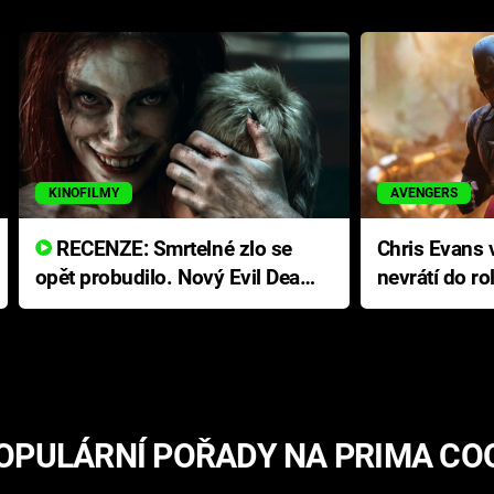
KINOFILMY
AVENGERS
RECENZE: Smrtelné zlo se
Chris Evans v
opět probudilo. Nový Evil Dead
nevrátí do ro
přichází s neodolatelnou
Ameriky
hororovou nabídkou
OPULÁRNÍ POŘADY NA PRIMA CO