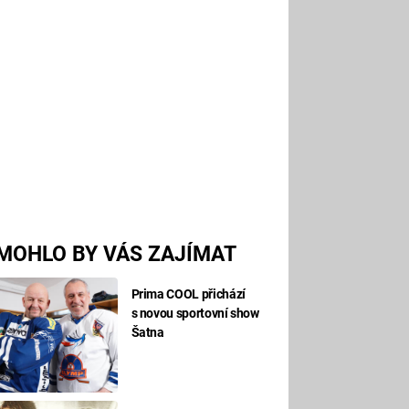
MOHLO BY VÁS ZAJÍMAT
Prima COOL přichází
s novou sportovní show
Šatna