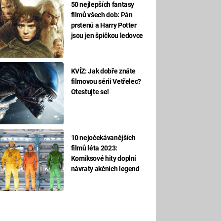
50 nejlepších fantasy
filmů všech dob: Pán
prstenů a Harry Potter
jsou jen špičkou ledovce
KVÍZ: Jak dobře znáte
filmovou sérii Vetřelec?
Otestujte se!
10 nejočekávanějších
filmů léta 2023:
Komiksové hity doplní
návraty akčních legend