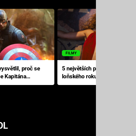
FILMY
ysvětlil, proč se
5 největších propadáků
le Kapitána
loňského roku: Disney na
jediné katastrofě prodělal 200
milionů dolarů
OL