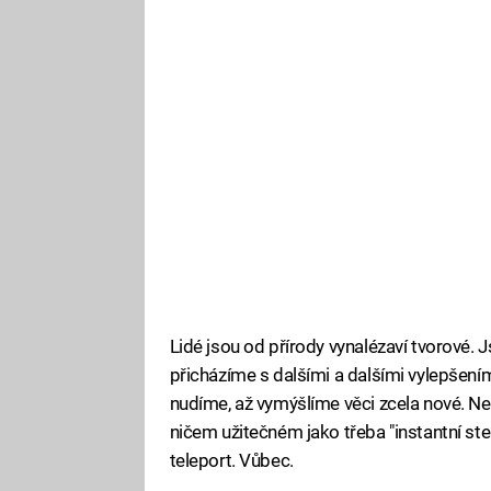
Lidé jsou od přírody vynalézaví tvorové.
přicházíme s dalšími a dalšími vylepšením
nudíme, až vymýšlíme věci zcela nové. Ne
ničem užitečném jako třeba "instantní ste
teleport. Vůbec.