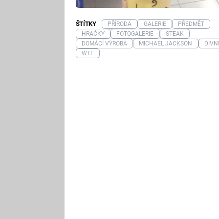
ŠTÍTKY
PŘÍRODA
GALERIE
PŘEDMĚT
HRAČKY
FOTOGALERIE
STEAK
DOMÁCÍ VÝROBA
MICHAEL JACKSON
DIVN
WTF