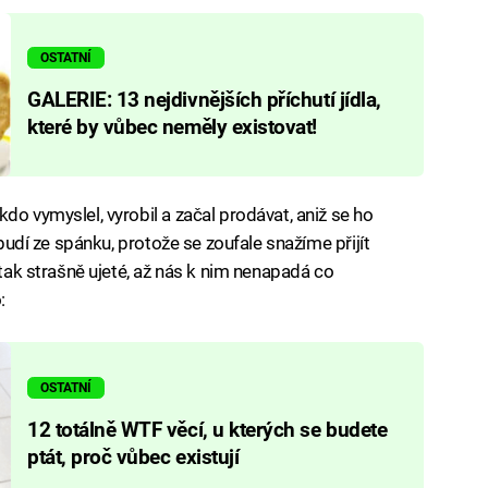
OSTATNÍ
GALERIE: 13 nejdivnějších příchutí jídla,
které by vůbec neměly existovat!
do vymyslel, vyrobil a začal prodávat, aniž se ho
 budí ze spánku, protože se zoufale snažíme přijít
 tak strašně ujeté, až nás k nim nenapadá co
:
OSTATNÍ
12 totálně WTF věcí, u kterých se budete
ptát, proč vůbec existují