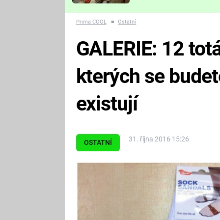
Které děsivé pecky vám
nejvíc zvednou tep?
Prima COOL
■
Ostatní
GALERIE: 12 totá
kterých se budet
existují
31. října 2016 15:26
OSTATNÍ