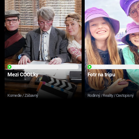
PŘEHRÁT
PŘEHRÁT
Mezi COOLky
Fotr na tripu
Komedie / Zábavný
Rodinný / Reality / Cestopisný