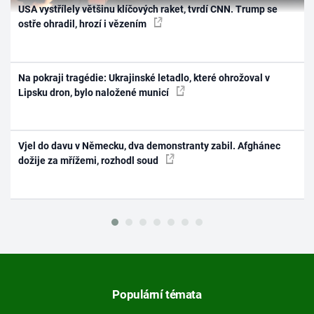
USA vystřílely většinu klíčových raket, tvrdí CNN. Trump se
ostře ohradil, hrozí i vězením
Na pokraji tragédie: Ukrajinské letadlo, které ohrožoval v
Lipsku dron, bylo naložené municí
Vjel do davu v Německu, dva demonstranty zabil. Afghánec
dožije za mřížemi, rozhodl soud
Populární témata