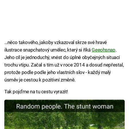
...něco takového, jakoby vzkazoval skrze své hravé
ilustrace snapchatový umělec, který si říká
Geeohsnap
.
Jeho cíl je jednoduchý, vnést do úplně obyčejných situací
trochu vtipu. Začal s tím už v roce 2014 a dosud nepřestal,
protože podle podle jeho vlastních slov - každý malý
úsměv je cestou k pozitivní změně.
Tak pojďme na tu cestu vyrazit!