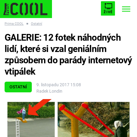
ŽIVĚ
Prima COOL
■
Ostatní
STARHOUSE
BUFFY, PŘEMOŽITELKA UPÍRŮ
Trendy:
GALERIE: 12 fotek náhodných
ESCAPE
PLNEJ KOTEL
AVENGERS 5
lidí, které si vzal geniálním
způsobem do parády internetový
vtipálek
Témata
9. listopadu 2017 15:08
OSTATNÍ
Radek Londin
Filmy
Seriály
Hry