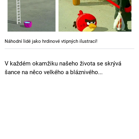
Cool Esport
Pořady
TV Program
Náhodní lidé jako hrdinové vtipných ilustrací!
Sledujte prima+
V každém okamžiku našeho života se skrývá
Přihlášení
šance na něco velkého a bláznivého...
Sledujte nás