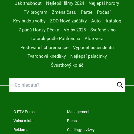
Jak zhubnout
Nejlepší filmy 2024
Nejlepší horory
TV program
Změna času
Partie
Počasí
Kdy budou volby
ZOO Nové začátky
Auto – katalog
7 pádů Honzy Dědka
Volby 2025
Svařené víno
Tatarák podle Pohlreicha
Aloe vera
Pěstování lichořeřišnice
Výpočet ascendentu
Tvarohové knedlíky
Nejlepší palačinky
Švestkový koláč
O FTV Prima
Management
Volná místa
Press
Reklama
Castingy a výzvy