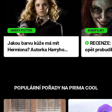
HARRY POTTER
KINOFILMY
Jakou barvu kůže má mít
RECENZE: Smrtelné zlo se
Hermiona? Autorka Harryho
opět probudi
Pottera přišla s ráznou
přichází s n
odpovědí
hororovou n
POPULÁRNÍ POŘADY NA PRIMA COOL