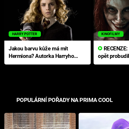
HARRY POTTER
KINOFILMY
Jakou barvu kůže má mít
RECENZE: Smrtelné zlo se
Hermiona? Autorka Harryho
opět probudi
Pottera přišla s ráznou
přichází s n
odpovědí
hororovou n
POPULÁRNÍ POŘADY NA PRIMA COOL