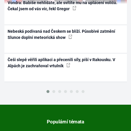
Vondra: Babiše nehlídáte, ale svítíte mu na uplácení voličů.
Čekal jsem od vás víc, řekl Gregor
Nebeská podívaná nad Českem se blíží. Působivé zatmění
Slunce doplní meteorická show
Češi slepě věřili aplikaci a přecenili síly, píší v Rakousku. V
Alpách je zachraňoval vrtulník
Populární témata