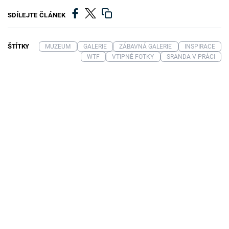
SDÍLEJTE ČLÁNEK
ŠTÍTKY
MUZEUM
GALERIE
ZÁBAVNÁ GALERIE
INSPIRACE
WTF
VTIPNÉ FOTKY
SRANDA V PRÁCI