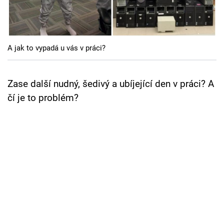
Cool Esport
Pořady
A jak to vypadá u vás v práci?
TV Program
Sledujte prima+
Zase další nudný, šedivý a ubíjející den v práci? A
čí je to problém?
Přihlášení
Sledujte nás