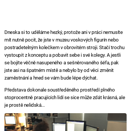
Dneska si to uděláme hezký, protože ani v práci nemusíte
mít nutně pocit, že jste v muzeu voskových figurín nebo
postradetelným kolečkem v obrovitém stroji. Stačí trochu
vystoupit z konceptu a pobavit sebe i své kolegy. A jestli
se bojíte věčně nasupeného a sešněrovaného šéfa, pak
jste asi na špatném místě a nebylo by od věci změnit
zaměstnání a hned se vám bude lépe dýchat.
Představa dokonale soustředěného prostředí plného
stoprocentně pracujících lidí se sice může zdát krásná, ale
je prostě nelidská...