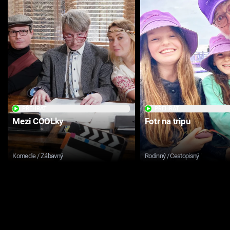
PŘEHRÁT
PŘEHRÁT
Mezi COOLky
Fotr na tripu
Komedie / Zábavný
Rodinný / Cestopisný