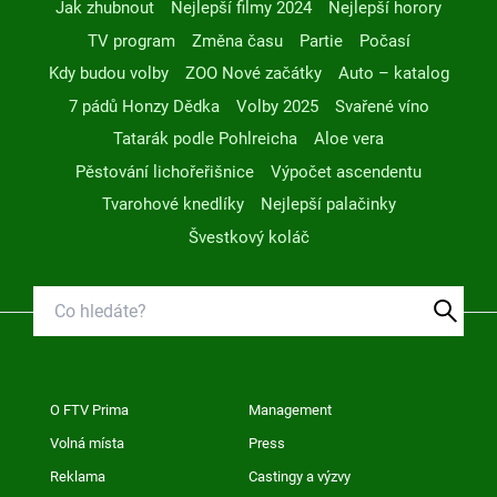
Jak zhubnout
Nejlepší filmy 2024
Nejlepší horory
TV program
Změna času
Partie
Počasí
Kdy budou volby
ZOO Nové začátky
Auto – katalog
7 pádů Honzy Dědka
Volby 2025
Svařené víno
Tatarák podle Pohlreicha
Aloe vera
Pěstování lichořeřišnice
Výpočet ascendentu
Tvarohové knedlíky
Nejlepší palačinky
Švestkový koláč
O FTV Prima
Management
Volná místa
Press
Reklama
Castingy a výzvy