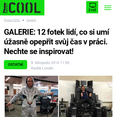
ŽIVĚ
Prima COOL
■
Ostatní
STARHOUSE
BUFFY, PŘEMOŽITELKA UPÍRŮ
Trendy:
GALERIE: 12 fotek lidí, co si umí
ESCAPE
PLNEJ KOTEL
AVENGERS 5
úžasně opepřit svůj čas v práci.
Nechte se inspirovat!
8. listopadu 2016 11:58
OSTATNÍ
Radek Londin
Témata
Filmy
Seriály
Hry