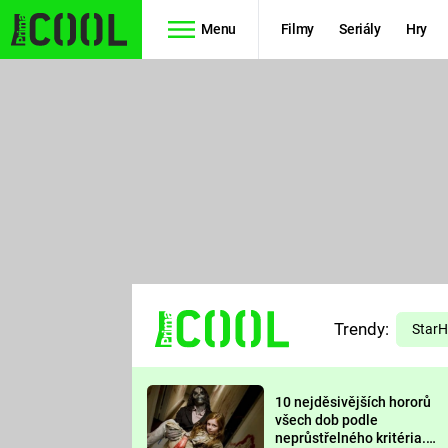
Menu
Filmy
Seriály
Hry
Seriály
Filmy
SIMPSONOVI
STAR WARS
HVĚZDNÁ
AVENGERS
BRÁNA
RYCHLE A
TEORIE
ZBĚSILE 10
Trendy:
VELKÉHO
Star
PREDÁTOR
TŘESKU
10 nejděsivějších hororů
FUTURAMA
všech dob podle
neprůstřelného kritéria.