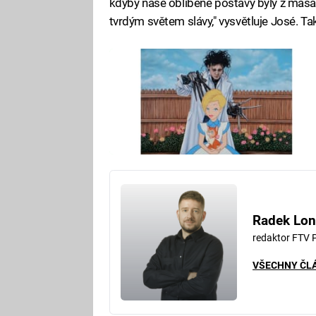
kdyby naše oblíbené postavy byly z masa 
tvrdým světem slávy," vysvětluje José. Ta
Radek Lon
redaktor FTV 
VŠECHNY ČL