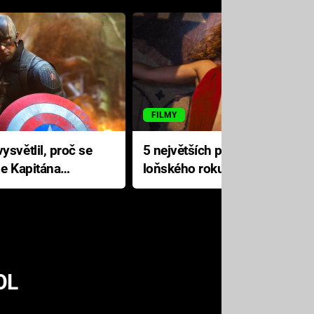
FILMY
ysvětlil, proč se
5 největších propadáků
le Kapitána
loňského roku: Disney na
jediné katastrofě prodělal 200
milionů dolarů
OL