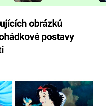
představit
ujících obrázků
 pohádkové postavy
i