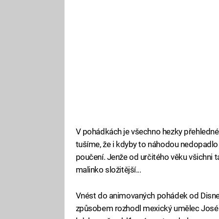
V pohádkách je všechno hezky přehledné – 
tušíme, že i kdyby to náhodou nedopadlo 
poučení. Jenže od určitého věku všichni tak
malinko složitější...
Vnést do animovaných pohádek od Disney
způsobem rozhodl mexický umělec José R.L