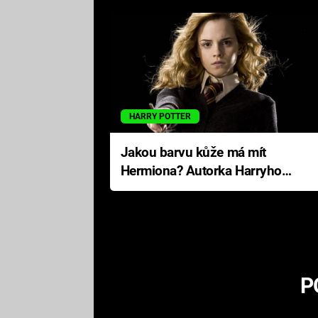
HARRY POTTER
Jakou barvu kůže má mít
Hermiona? Autorka Harryho
Pottera přišla s ráznou
odpovědí
P