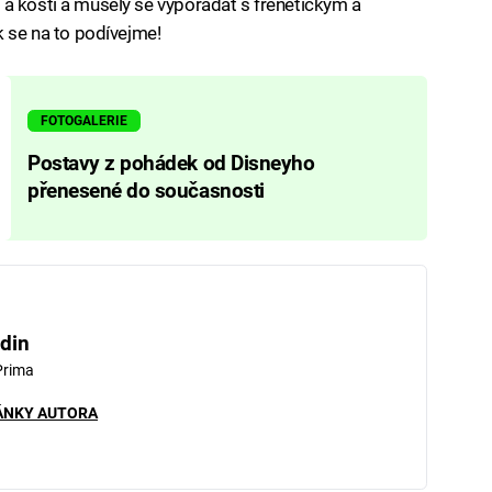
a kostí a musely se vypořádat s frenetickým a
k se na to podívejme!
FOTOGALERIE
Postavy z pohádek od Disneyho
přenesené do současnosti
din
Prima
ÁNKY AUTORA