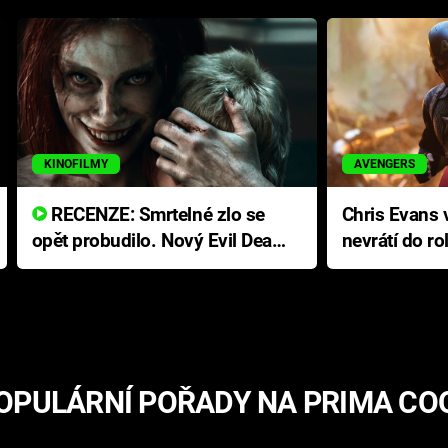
KINOFILMY
AVENGERS
RECENZE: Smrtelné zlo se
Chris Evans v
opět probudilo. Nový Evil Dead
nevrátí do ro
přichází s neodolatelnou
Ameriky
hororovou nabídkou
OPULÁRNÍ POŘADY NA PRIMA CO