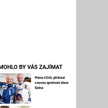
MOHLO BY VÁS ZAJÍMAT
Prima COOL přichází
s novou sportovní show
Šatna