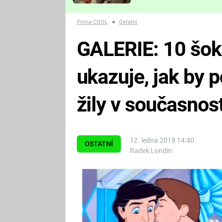
Které děsivé pecky vám
nejvíc zvednou tep?
Prima COOL
■
Ostatní
GALERIE: 10 šok
ukazuje, jak by
žily v současnost
12. ledna 2018 14:40
OSTATNÍ
Radek Londin