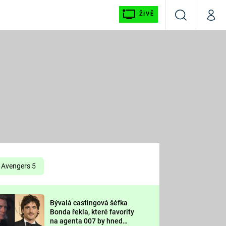
ŽIVĚ
Vyhledávání
Můj p
Prima+
É
CNN Prima NEWS
E
Prima FRESH
ŠÍ
Prima LIVING
E
Prima Ženy
Avengers 5
Prima LAJK
Bývalá castingová šéfka
OOL
Bonda řekla, které favority
Sledujte nás
na agenta 007 by hned