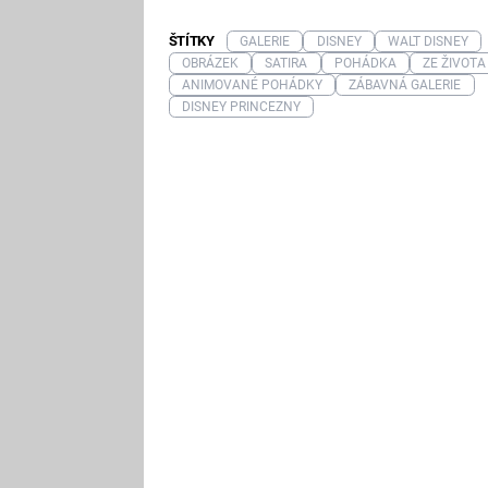
ŠTÍTKY
GALERIE
DISNEY
WALT DISNEY
OBRÁZEK
SATIRA
POHÁDKA
ZE ŽIVOTA
ANIMOVANÉ POHÁDKY
ZÁBAVNÁ GALERIE
DISNEY PRINCEZNY