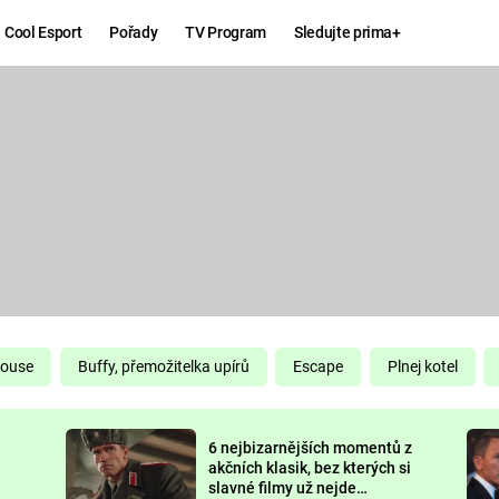
Cool Esport
Pořady
TV Program
Sledujte prima+
Hry
Zábava
MAFIA
ZÁBAVN
GALERI
GTA 6
NEJLEP
KINGDOM
KOMEDI
COME:
DELIVERANCE
CHUCK
House
Buffy, přemožitelka upírů
Escape
Plnej kotel
NORRIS
ESPORT
6 nejbizarnějších momentů z
DEADP
akčních klasik, bez kterých si
slavné filmy už nejde