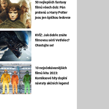
50 nejlepších fantasy
filmů všech dob: Pán
prstenů a Harry Potter
jsou jen špičkou ledovce
KVÍZ: Jak dobře znáte
filmovou sérii Vetřelec?
Otestujte se!
10 nejočekávanějších
filmů léta 2023:
Komiksové hity doplní
návraty akčních legend