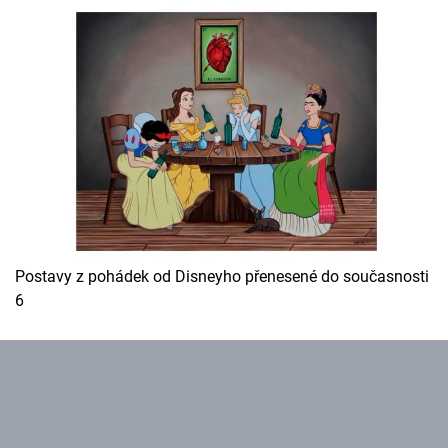
Cool Esport
Pořady
TV Program
Sledujte prima+
Přihlášení
Postavy z pohádek od Disneyho přenesené do současnosti
6
Sledujte nás