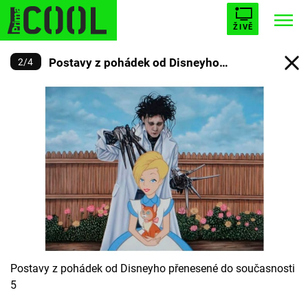
ŽIVĚ
Postavy z pohádek od Disneyho
2
/
4
STARHOUSE
BUFFY, PŘEMOŽITELKA UPÍRŮ
Trendy:
přenesené do současnosti
ESCAPE
PLNEJ KOTEL
AVENGERS 5
Témata
Filmy
Seriály
Postavy z pohádek od Disneyho přenesené do současnosti
5
Hry