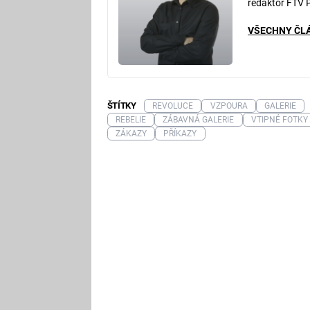
redaktor FTV 
VŠECHNY ČL
ŠTÍTKY
REVOLUCE
VZPOURA
GALERIE
REBELIE
ZÁBAVNÁ GALERIE
VTIPNÉ FOTKY
ZÁKAZY
PŘÍKAZY