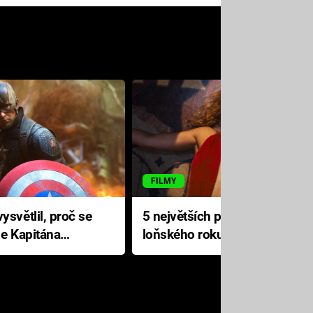
FILMY
ysvětlil, proč se
5 největších propadáků
le Kapitána
loňského roku: Disney na
jediné katastrofě prodělal 200
milionů dolarů