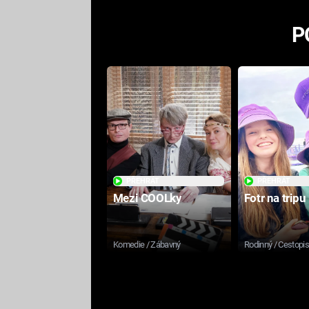
P
PŘEHRÁT
PŘEHRÁT
Mezi COOLky
Fotr na tripu
Komedie / Zábavný
Rodinný / Cestopi