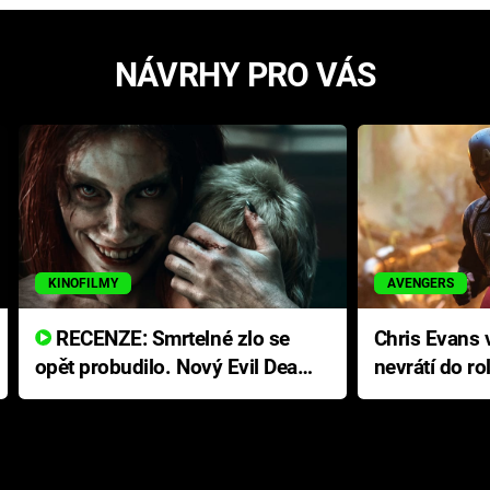
NÁVRHY PRO VÁS
KINOFILMY
AVENGERS
RECENZE: Smrtelné zlo se
Chris Evans v
opět probudilo. Nový Evil Dead
nevrátí do ro
přichází s neodolatelnou
Ameriky
hororovou nabídkou