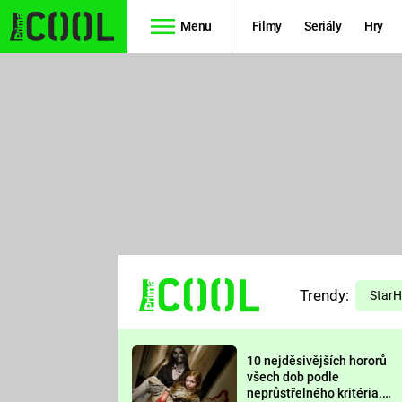
Menu
Filmy
Seriály
Hry
Seriály
Filmy
SIMPSONOVI
STAR WARS
HVĚZDNÁ
AVENGERS
BRÁNA
RYCHLE A
TEORIE
ZBĚSILE 10
Trendy:
VELKÉHO
Star
PREDÁTOR
TŘESKU
10 nejděsivějších hororů
FUTURAMA
všech dob podle
neprůstřelného kritéria.