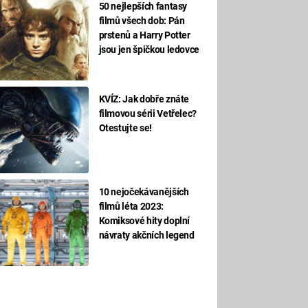
50 nejlepších fantasy
filmů všech dob: Pán
prstenů a Harry Potter
jsou jen špičkou ledovce
KVÍZ: Jak dobře znáte
filmovou sérii Vetřelec?
Otestujte se!
10 nejočekávanějších
filmů léta 2023:
Komiksové hity doplní
návraty akčních legend