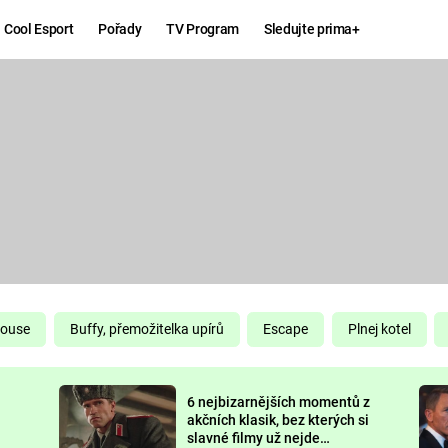
Cool Esport
Pořady
TV Program
Sledujte prima+
Hry
Zábava
MAFIA
ZÁBAVN
GALERI
GTA 6
NEJLEP
KINGDOM
KOMEDI
COME:
DELIVERANCE
CHUCK
House
Buffy, přemožitelka upírů
Escape
Plnej kotel
NORRIS
ESPORT
6 nejbizarnějších momentů z
DEADP
akčních klasik, bez kterých si
slavné filmy už nejde