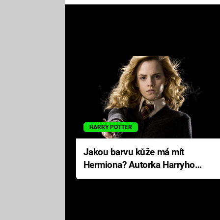
HARRY POTTER
Jakou barvu kůže má mít
Hermiona? Autorka Harryho
Pottera přišla s ráznou
odpovědí