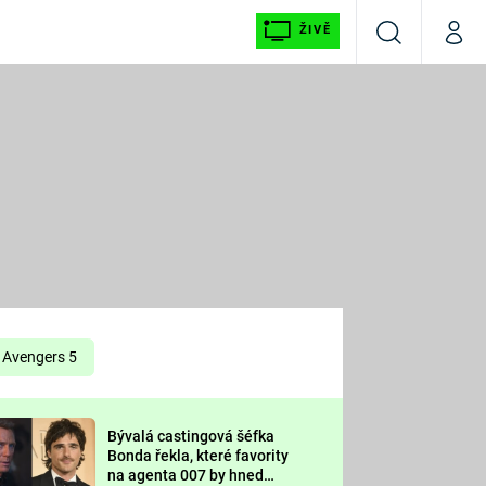
ŽIVĚ
Vyhledávání
Můj p
Prima+
É
CNN Prima NEWS
E
Prima FRESH
ŠÍ
Prima LIVING
E
Prima Ženy
Avengers 5
Prima LAJK
Bývalá castingová šéfka
OOL
Bonda řekla, které favority
Sledujte nás
na agenta 007 by hned