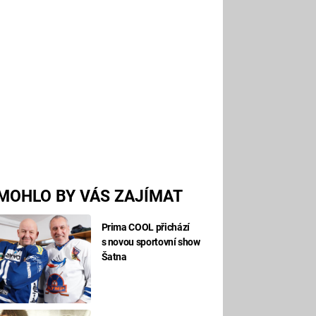
MOHLO BY VÁS ZAJÍMAT
Prima COOL přichází
s novou sportovní show
Šatna