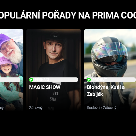
OPULÁRNÍ POŘADY NA PRIMA CO
PŘEHRÁT
PŘEHRÁT
MAGIC SHOW
Blondýna, Kutil a
Zabiják
sný
Zábavný
Soutěžní / Zábavný