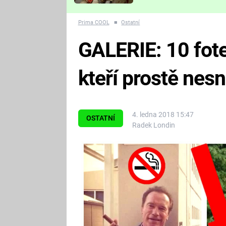
Které děsivé pecky vám
nejvíc zvednou tep?
Prima COOL
■
Ostatní
GALERIE: 10 fote
kteří prostě nesn
4. ledna 2018 15:47
OSTATNÍ
Radek Londin