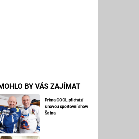
MOHLO BY VÁS ZAJÍMAT
Prima COOL přichází
s novou sportovní show
Šatna