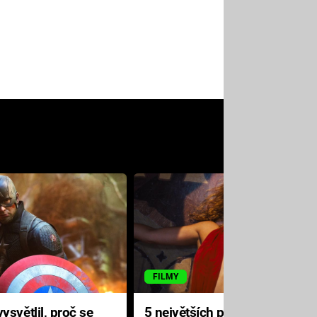
FILMY
ysvětlil, proč se
5 největších propadáků