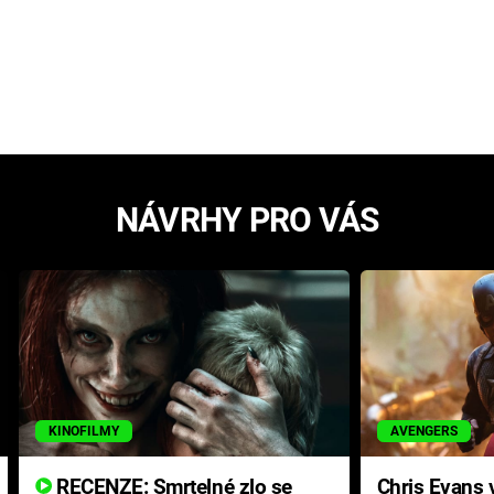
NÁVRHY PRO VÁS
KINOFILMY
AVENGERS
RECENZE: Smrtelné zlo se
Chris Evans v