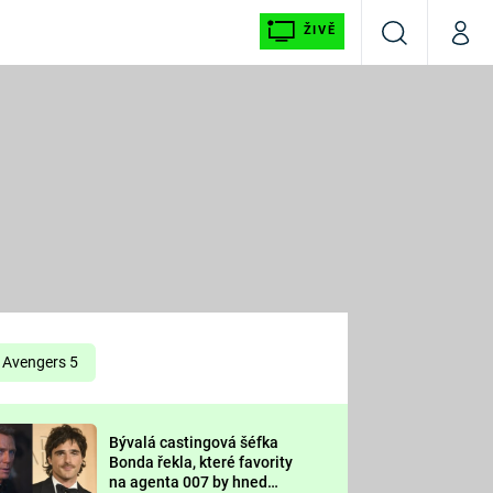
ŽIVĚ
Vyhledávání
Můj p
Prima+
É
CNN Prima NEWS
E
Prima FRESH
ŠÍ
Prima LIVING
E
Prima Ženy
Avengers 5
Prima LAJK
Bývalá castingová šéfka
OOL
Bonda řekla, které favority
Sledujte nás
na agenta 007 by hned