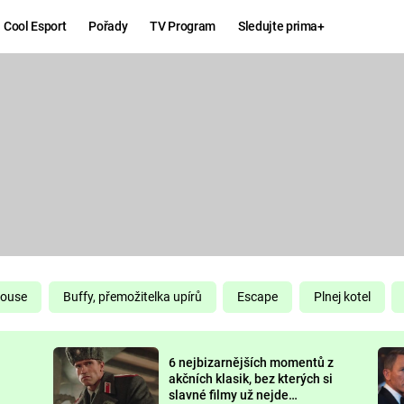
Cool Esport
Pořady
TV Program
Sledujte prima+
Hry
Zábava
MAFIA
ZÁBAVN
GALERI
GTA 6
NEJLEP
KINGDOM
KOMEDI
COME:
DELIVERANCE
CHUCK
House
Buffy, přemožitelka upírů
Escape
Plnej kotel
NORRIS
ESPORT
6 nejbizarnějších momentů z
DEADP
akčních klasik, bez kterých si
slavné filmy už nejde