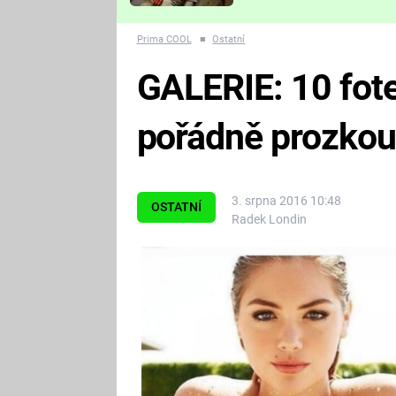
Které děsivé pecky vám
nejvíc zvednou tep?
Prima COOL
■
Ostatní
GALERIE: 10 fote
pořádně prozkoum
3. srpna 2016 10:48
OSTATNÍ
Radek Londin