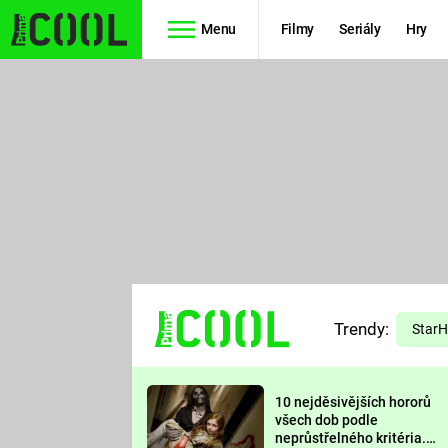
Menu
Filmy
Seriály
Hry
Seriály
Filmy
SIMPSONOVI
STAR WARS
HVĚZDNÁ
AVENGERS
BRÁNA
RYCHLE A
TEORIE
ZBĚSILE 10
Trendy:
VELKÉHO
Star
PREDÁTOR
TŘESKU
10 nejděsivějších hororů
FUTURAMA
všech dob podle
neprůstřelného kritéria.