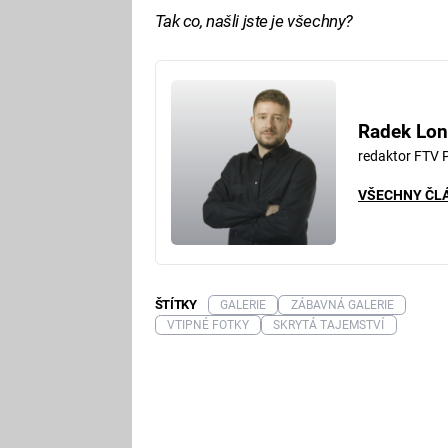
Tak co, našli jste je všechny?
Radek Lon
redaktor FTV 
VŠECHNY ČL
ŠTÍTKY
GALERIE
ZÁBAVNÁ GALERIE
VTIPNÉ FOTKY
SKRYTÁ TAJEMSTVÍ