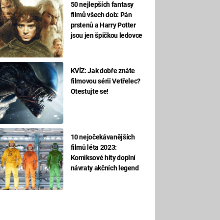
50 nejlepších fantasy
filmů všech dob: Pán
prstenů a Harry Potter
jsou jen špičkou ledovce
KVÍZ: Jak dobře znáte
filmovou sérii Vetřelec?
Otestujte se!
10 nejočekávanějších
filmů léta 2023:
Komiksové hity doplní
návraty akčních legend