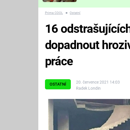
Které děsivé pecky vám
nejvíc zvednou tep?
Prima COOL
■
Ostatní
16 odstrašujícíc
dopadnout hrozi
práce
20. července 2021 14:03
OSTATNÍ
Radek Londin