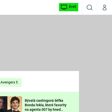
ŽIVĚ
Vyhledávání
Můj p
Prima+
É
CNN Prima NEWS
E
Prima FRESH
ŠÍ
Prima LIVING
E
Prima Ženy
Avengers 5
Prima LAJK
Bývalá castingová šéfka
OOL
Bonda řekla, které favority
Sledujte nás
na agenta 007 by hned