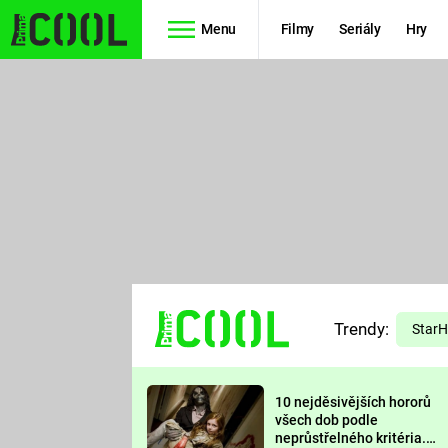
Menu
Filmy
Seriály
Hry
Seriály
Filmy
SIMPSONOVI
STAR WARS
HVĚZDNÁ
AVENGERS
BRÁNA
RYCHLE A
TEORIE
ZBĚSILE 10
Trendy:
VELKÉHO
Star
PREDÁTOR
TŘESKU
10 nejděsivějších hororů
FUTURAMA
všech dob podle
neprůstřelného kritéria.