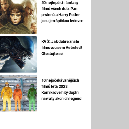
50 nejlepších fantasy
filmů všech dob: Pán
prstenů a Harry Potter
jsou jen špičkou ledovce
KVÍZ: Jak dobře znáte
filmovou sérii Vetřelec?
Otestujte se!
10 nejočekávanějších
filmů léta 2023:
Komiksové hity doplní
návraty akčních legend