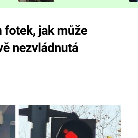
představit
h fotek, jak může
vě nezvládnutá