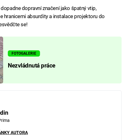
 dopadne dopravní značení jako špatný vtip,
e hranicemi absurdity a instalace projektoru do
řesvědčte se!
FOTOGALERIE
Nezvládnutá práce
din
Prima
ÁNKY AUTORA