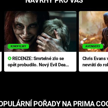
NÁVRHY PRO VÁS
KINOFILMY
AVENGERS
RECENZE: Smrtelné zlo se
Chris Evans v
opět probudilo. Nový Evil Dead
nevrátí do ro
přichází s neodolatelnou
Ameriky
hororovou nabídkou
OPULÁRNÍ POŘADY NA PRIMA CO