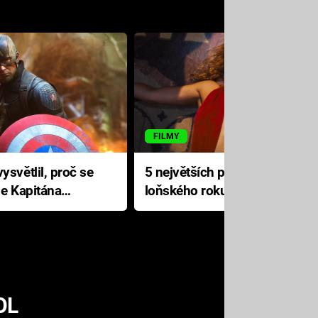
FILMY
ysvětlil, proč se
5 největších propadáků
le Kapitána
loňského roku: Disney na
jediné katastrofě prodělal 200
milionů dolarů
OL