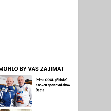
MOHLO BY VÁS ZAJÍMAT
Prima COOL přichází
s novou sportovní show
Šatna