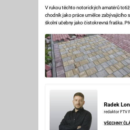
V rukou těchto notorických amatérů totiž
chodník jako práce umělce zabývajícího s
školní učebny jako čistokrevná fraška. P
Radek Lon
redaktor FTV 
VŠECHNY ČL