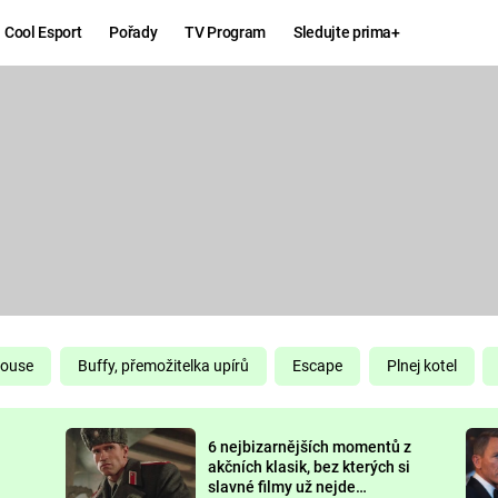
Cool Esport
Pořady
TV Program
Sledujte prima+
Hry
Zábava
MAFIA
ZÁBAVN
GALERI
GTA 6
NEJLEP
KINGDOM
KOMEDI
COME:
DELIVERANCE
CHUCK
House
Buffy, přemožitelka upírů
Escape
Plnej kotel
NORRIS
ESPORT
6 nejbizarnějších momentů z
DEADP
akčních klasik, bez kterých si
slavné filmy už nejde