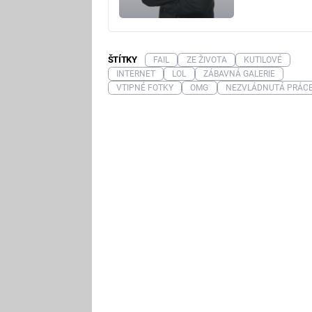
ŠTÍTKY
FAIL
ZE ŽIVOTA
KUTILOVÉ
INTERNET
LOL
ZÁBAVNÁ GALERIE
VTIPNÉ FOTKY
OMG
NEZVLÁDNUTÁ PRÁC