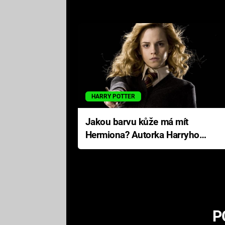
HARRY POTTER
Jakou barvu kůže má mít
Hermiona? Autorka Harryho
Pottera přišla s ráznou
odpovědí
P