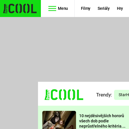
Menu
Filmy
Seriály
Hry
Seriály
Filmy
SIMPSONOVI
STAR WARS
HVĚZDNÁ
AVENGERS
BRÁNA
RYCHLE A
TEORIE
ZBĚSILE 10
Trendy:
VELKÉHO
Star
PREDÁTOR
TŘESKU
10 nejděsivějších hororů
FUTURAMA
všech dob podle
neprůstřelného kritéria.