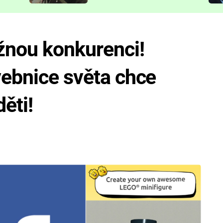
představit
nou konkurenci!
vebnice světa chce
ěti!