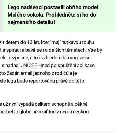
Lego nadšenci postavili obřího model
Malého sokola. Prohlédněte si ho do
nejmenšího detailu!
užit dětem do 13 let, kteří mají nutkavou touhu
t inspiraci a bavit se i o dalších tématech. Vše by
ela bezpečné, a to i vzhledem k tomu, že se
 s nadací UNICEF. Hned po spuštění aplikace,
oto žádán email jednoho z rodičů a je
ele lega bude reportována právě do této
ale už nyní vypadá celkem schopně a pěkně
proběhlo globálně a síť tudíž nemá českou