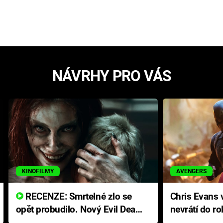
NÁVRHY PRO VÁS
KINOFILMY
AVENGERS
RECENZE: Smrtelné zlo se
Chris Evans v
opět probudilo. Nový Evil Dead
nevrátí do ro
přichází s neodolatelnou
Ameriky