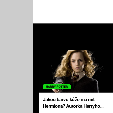
HARRY POTTER
Jakou barvu kůže má mít
Hermiona? Autorka Harryho
Pottera přišla s ráznou