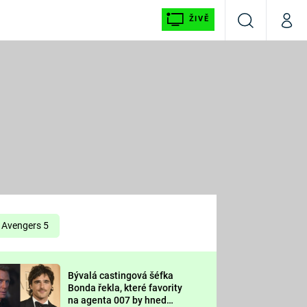
ŽIVĚ
Vyhledávání
Můj p
Prima+
É
CNN Prima NEWS
E
Prima FRESH
ŠÍ
Prima LIVING
E
Prima Ženy
Avengers 5
Prima LAJK
Bývalá castingová šéfka
OOL
Bonda řekla, které favority
Sledujte nás
na agenta 007 by hned