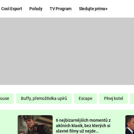
Cool Esport
Pořady
TV Program
Sledujte prima+
Hry
Zábava
MAFIA
ZÁBAVN
GALERI
GTA 6
NEJLEP
KINGDOM
KOMEDI
COME:
DELIVERANCE
CHUCK
House
Buffy, přemožitelka upírů
Escape
Plnej kotel
NORRIS
ESPORT
6 nejbizarnějších momentů z
DEADP
akčních klasik, bez kterých si
slavné filmy už nejde