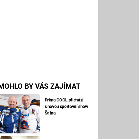
MOHLO BY VÁS ZAJÍMAT
Prima COOL přichází
s novou sportovní show
Šatna