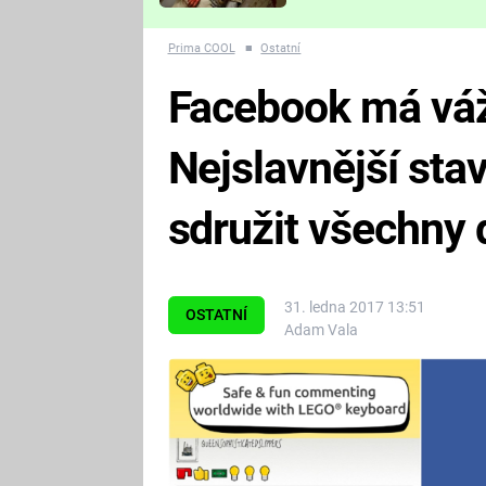
Které děsivé pecky vám
nejvíc zvednou tep?
Prima COOL
■
Ostatní
Facebook má váž
Nejslavnější sta
sdružit všechny d
31. ledna 2017 13:51
OSTATNÍ
Adam Vala