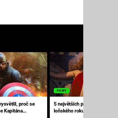
FILMY
ysvětlil, proč se
5 největších propadáků
le Kapitána
loňského roku: Disney na
jediné katastrofě prodělal 200