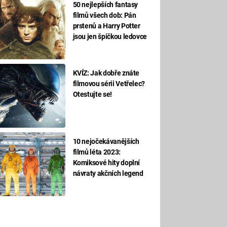
50 nejlepších fantasy
filmů všech dob: Pán
prstenů a Harry Potter
jsou jen špičkou ledovce
KVÍZ: Jak dobře znáte
filmovou sérii Vetřelec?
Otestujte se!
10 nejočekávanějších
filmů léta 2023:
Komiksové hity doplní
návraty akčních legend