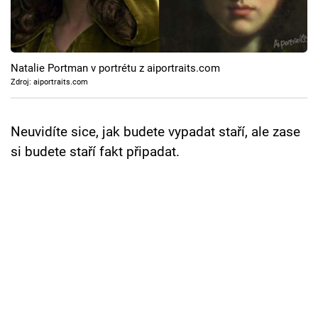
Cool Esport
Pořady
Natalie Portman v portrétu z aiportraits.com
TV Program
Zdroj: aiportraits.com
Sledujte prima+
Neuvidíte sice, jak budete vypadat staří, ale zase
si budete staří fakt připadat.
Přihlášení
Sledujte nás