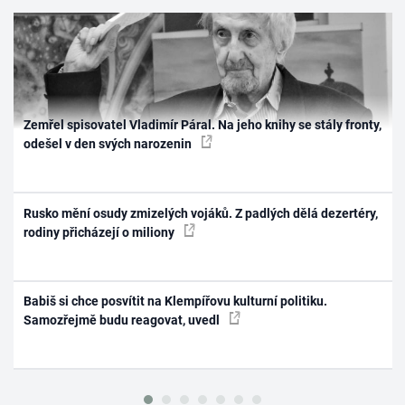
Zemřel spisovatel Vladimír Páral. Na jeho knihy se stály fronty,
odešel v den svých narozenin
Rusko mění osudy zmizelých vojáků. Z padlých dělá dezertéry,
rodiny přicházejí o miliony
Babiš si chce posvítit na Klempířovu kulturní politiku.
Samozřejmě budu reagovat, uvedl