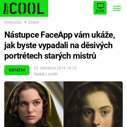
ŽIVĚ
Prima COOL
■
Ostatní
STARHOUSE
BUFFY, PŘEMOŽITELKA UPÍRŮ
Trendy:
Nástupce FaceApp vám ukáže,
ESCAPE
PLNEJ KOTEL
AVENGERS 5
jak byste vypadali na děsivých
portrétech starých mistrů
23. července 2019 16:12
OSTATNÍ
Radek Londin
Témata
Filmy
Seriály
Hry