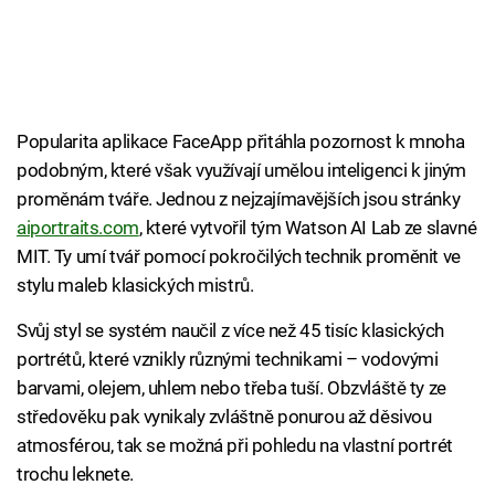
Popularita aplikace FaceApp přitáhla pozornost k mnoha
podobným, které však využívají umělou inteligenci k jiným
proměnám tváře. Jednou z nejzajímavějších jsou stránky
aiportraits.com
, které vytvořil tým Watson AI Lab ze slavné
MIT. Ty umí tvář pomocí pokročilých technik proměnit ve
stylu maleb klasických mistrů.
Svůj styl se systém naučil z více než 45 tisíc klasických
portrétů, které vznikly různými technikami – vodovými
barvami, olejem, uhlem nebo třeba tuší. Obzvláště ty ze
středověku pak vynikaly zvláštně ponurou až děsivou
atmosférou, tak se možná při pohledu na vlastní portrét
trochu leknete.