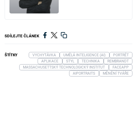
SDÍLEJTE ČLÁNEK
ŠTÍTKY
VYCHYTÁVKA
UMĚLÁ INTELIGENCE (AI)
PORTRÉT
APLIKACE
STYL
TECHNIKA
REMBRANDT
MASSACHUSETTSKÝ TECHNOLOGICKÝ INSTITUT
FACEAPP
AIPORTRAITS
MĚNĚNÍ TVÁŘE