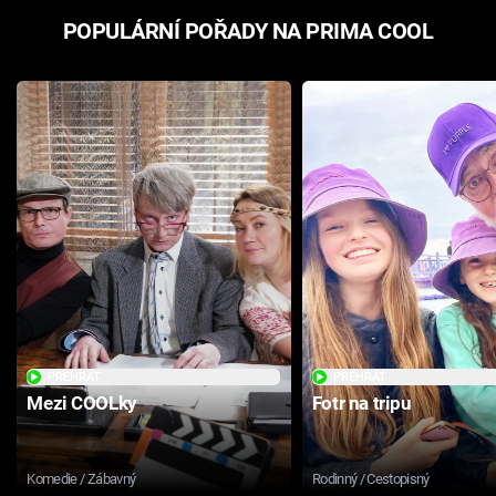
POPULÁRNÍ POŘADY NA PRIMA COOL
PŘEHRÁT
PŘEHRÁT
Mezi COOLky
Fotr na tripu
Komedie / Zábavný
Rodinný / Cestopisný