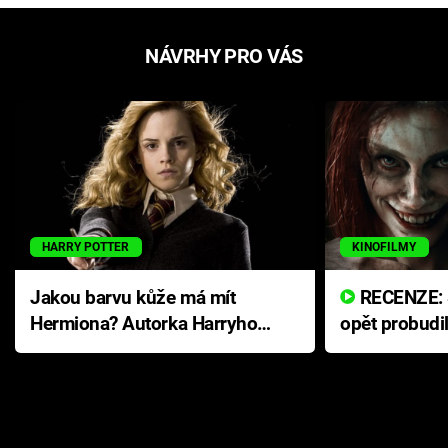
NÁVRHY PRO VÁS
HARRY POTTER
KINOFILMY
Jakou barvu kůže má mít
RECENZE: Smrtelné zlo se
Hermiona? Autorka Harryho
opět probudi
Pottera přišla s ráznou
přichází s n
odpovědí
hororovou n