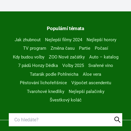
Populární témata
Jak zhubnout
Nejlepší filmy 2024
Nejlepší horory
TV program
Změna času
Partie
Počasí
Kdy budou volby
ZOO Nové začátky
Auto – katalog
7 pádů Honzy Dědka
Volby 2025
Svařené víno
Tatarák podle Pohlreicha
Aloe vera
Pěstování lichořeřišnice
Výpočet ascendentu
Tvarohové knedlíky
Nejlepší palačinky
Švestkový koláč