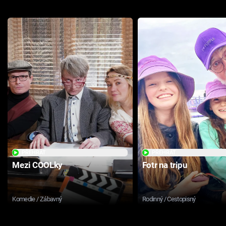
PŘEHRÁT
PŘEHRÁT
Mezi COOLky
Fotr na tripu
Komedie / Zábavný
Rodinný / Cestopisný