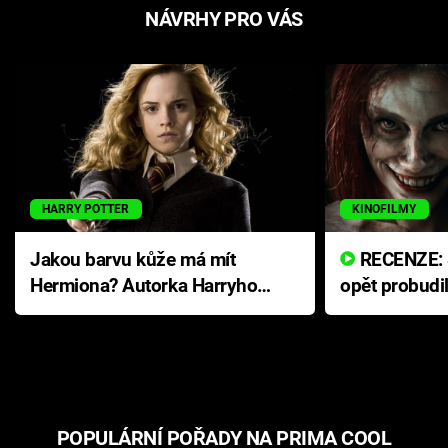
NÁVRHY PRO VÁS
HARRY POTTER
KINOFILMY
Jakou barvu kůže má mít
RECENZE: Smrtelné zlo se
Hermiona? Autorka Harryho
opět probudi
Pottera přišla s ráznou
přichází s n
odpovědí
hororovou n
POPULÁRNÍ POŘADY NA PRIMA COOL