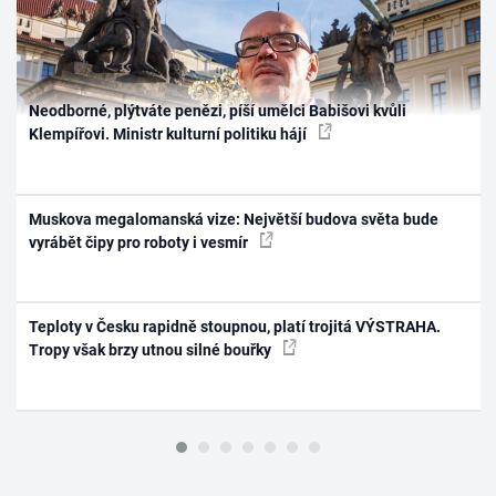
Neodborné, plýtváte penězi, píší umělci Babišovi kvůli
Klempířovi. Ministr kulturní politiku hájí
Muskova megalomanská vize: Největší budova světa bude
vyrábět čipy pro roboty i vesmír
Teploty v Česku rapidně stoupnou, platí trojitá VÝSTRAHA.
Tropy však brzy utnou silné bouřky