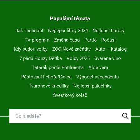
Populární témata
Jak zhubnout
Nejlepší filmy 2024
Nejlepší horory
TV program
Změna času
Partie
Počasí
Kdy budou volby
ZOO Nové začátky
Auto – katalog
7 pádů Honzy Dědka
Volby 2025
Svařené víno
Tatarák podle Pohlreicha
Aloe vera
Pěstování lichořeřišnice
Výpočet ascendentu
Tvarohové knedlíky
Nejlepší palačinky
Švestkový koláč