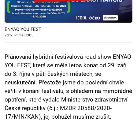
Cool Esport
Pořady
ENYAQ YOU FEST
TV Program
Zdroj: Prima COOL
Sledujte prima+
Plánovaná hybridní festivalová road show ENYAQ
YOU FEST, která se měla letos konat od 29. září
Přihlášení
do 3. října v pěti českých městech, se
neuskuteční. Přestože jsme do poslední chvíle
věřili v konání festivalu, s ohledem na mimořádné
Sledujte nás
opatření, které vydalo Ministerstvo zdravotnictví
České republiky (č.j.: MZDR 20588/2020-
17/MIN/KAN), jej bohužel musíme zrušit.