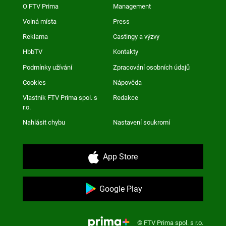
O FTV Prima
Management
Volná místa
Press
Reklama
Castingy a výzvy
HbbTV
Kontakty
Podmínky užívání
Zpracování osobních údajů
Cookies
Nápověda
Vlastník FTV Prima spol. s
Redakce
r.o.
Nahlásit chybu
Nastavení soukromí
App Store
Google Play
© FTV Prima spol. s r.o.