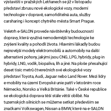
výstavišti v pražských Letňanech se již v listopadu
představí zbrusu nové ekologické vozy, moderní
technologie v dopravě, samořiditelná auta, služby
carsharing i koncept chytrého města Smart Prague.
Veletrh e-SALON provede návštěvníky budoucností
dopravy, která využívá nemodernější technologie ke
zvýšení kvality a pohodlí života. Hlavními lákadly budou
nejnovější modely elektromobilů a automobily na další
alternativní pohony, jakými jsou CNG, LPG, hybridy, plug-in
hybridy, LNG, vodík, biopaliva, líh a jiné. Na ploše přesahující
deset tisíc metrů čtverečních své ekologické vozy
představí Toyota, Audi, Jaguar nebo Land Rover. Mezi lídry
e-mobility na území Evropské unie patří v letošním roce
Německo, Norsko a Velká Británie. Také v České republice
se ekologická doprava těší stále větší oblibě. Na
tuzemských silnicích se můžeme setkat především se
značkami Volkswagen, Nissan a BMW, které na e-SALON