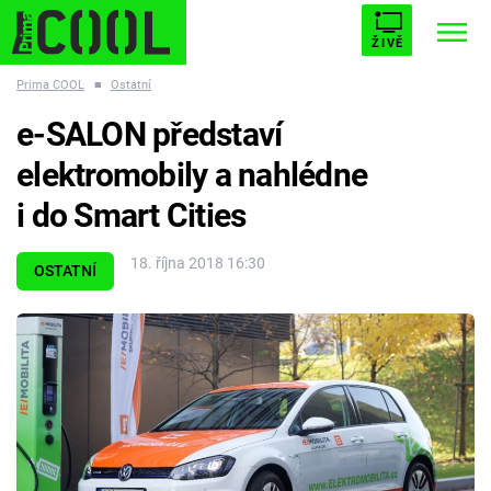
ŽIVĚ
Prima COOL
■
Ostatní
STARHOUSE
BUFFY, PŘEMOŽITELKA UPÍRŮ
Trendy:
e-SALON představí
ESCAPE
PLNEJ KOTEL
AVENGERS 5
elektromobily a nahlédne
i do Smart Cities
18. října 2018 16:30
OSTATNÍ
Témata
Filmy
Seriály
Hry