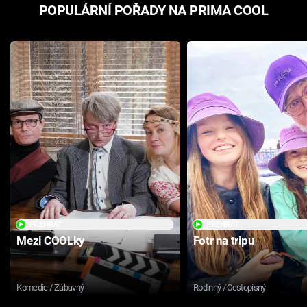
POPULÁRNÍ POŘADY NA PRIMA COOL
PŘEHRÁT
PŘEHRÁT
Mezi COOLky
Fotr na tripu
Komedie / Zábavný
Rodinný / Cestopisný