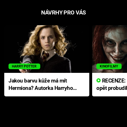
NÁVRHY PRO VÁS
HARRY POTTER
KINOFILMY
Jakou barvu kůže má mít
RECENZE: Smrtelné zlo se
Hermiona? Autorka Harryho
opět probudi
Pottera přišla s ráznou
přichází s n
odpovědí
hororovou n