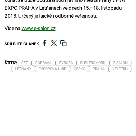
konat se bude pod záštitou hlavního města Prahy v PVA
EXPO PRAHA v Letňanech ve dnech 15.–18. listopadu
2018. Určený je laické i odborné veřejnosti.
Více na
www.e-salon.cz
SDÍLEJTE ČLÁNEK
ŠTÍTKY
ČEZ
DOPRAVA
EVROPA
ELEKTROMOBIL
E-SALON
LETŇANY
EVROPSKÁ UNIE
ČESKO
PRAHA
VELETRH