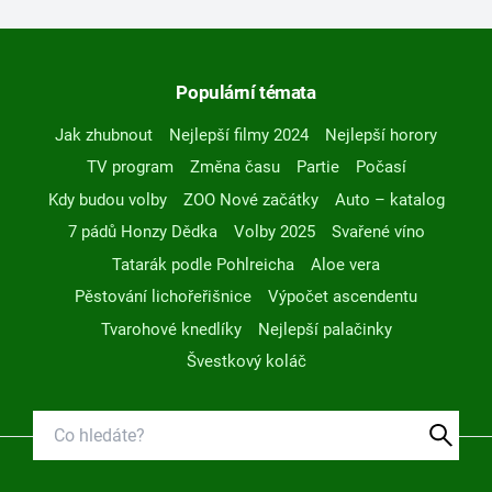
Populární témata
Jak zhubnout
Nejlepší filmy 2024
Nejlepší horory
TV program
Změna času
Partie
Počasí
Kdy budou volby
ZOO Nové začátky
Auto – katalog
7 pádů Honzy Dědka
Volby 2025
Svařené víno
Tatarák podle Pohlreicha
Aloe vera
Pěstování lichořeřišnice
Výpočet ascendentu
Tvarohové knedlíky
Nejlepší palačinky
Švestkový koláč