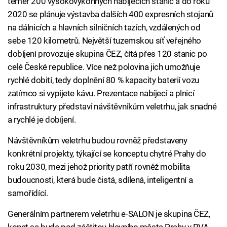
téměř 200 vysokovýkonných nabíjecích stanic a do roku
2020 se plánuje výstavba dalších 400 expresních stojanů
na dálnicích a hlavních silničních tazích, vzdálených od
sebe 120 kilometrů. Největší tuzemskou síť veřejného
dobíjení provozuje skupina ČEZ, čítá přes 120 stanic po
celé České republice. Více než polovina jich umožňuje
rychlé dobití, tedy doplnění 80 % kapacity baterií vozu
zatímco si vypijete kávu. Prezentace nabíjecí a plnicí
infrastruktury představí návštěvníkům veletrhu, jak snadné
a rychlé je dobíjení.
Návštěvníkům veletrhu budou rovněž představeny
konkrétní projekty, týkající se konceptu chytré Prahy do
roku 2030, mezi jehož priority patří rovněž mobilita
budoucnosti, která bude čistá, sdílená, inteligentní a
samořídící.
Generálním partnerem veletrhu e-SALON je skupina ČEZ,