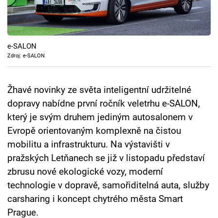
Cool Esport
Pořady
e-SALON
TV Program
Zdroj: e-SALON
Sledujte prima+
Žhavé novinky ze světa inteligentní udržitelné
dopravy nabídne první ročník veletrhu e-SALON,
Přihlášení
který je svým druhem jediným autosalonem v
Evropě orientovaným komplexně na čistou
mobilitu a infrastrukturu. Na výstavišti v
Sledujte nás
pražských Letňanech se již v listopadu představí
zbrusu nové ekologické vozy, moderní
technologie v dopravě, samořiditelná auta, služby
carsharing i koncept chytrého města Smart
Prague.