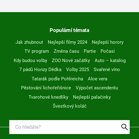
Populární témata
Jak zhubnout
Nejlepší filmy 2024
Nejlepší horory
TV program
Změna času
Partie
Počasí
Kdy budou volby
ZOO Nové začátky
Auto – katalog
7 pádů Honzy Dědka
Volby 2025
Svařené víno
Tatarák podle Pohlreicha
Aloe vera
Pěstování lichořeřišnice
Výpočet ascendentu
Tvarohové knedlíky
Nejlepší palačinky
Švestkový koláč