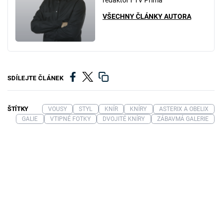
redaktor FTV Prima
VŠECHNY ČLÁNKY AUTORA
SDÍLEJTE ČLÁNEK
ŠTÍTKY
VOUSY
STYL
KNÍR
KNÍRY
ASTERIX A OBELIX
GALIE
VTIPNÉ FOTKY
DVOJITÉ KNÍRY
ZÁBAVMÁ GALERIE