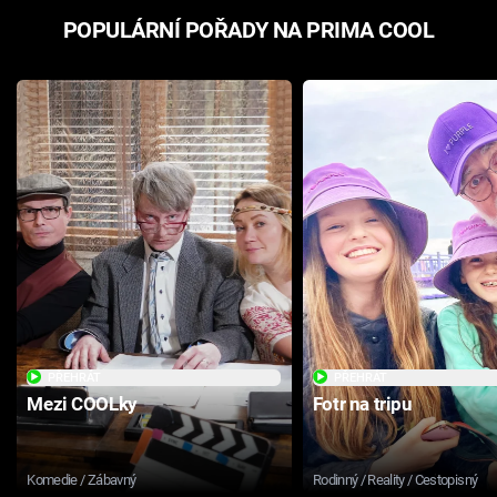
POPULÁRNÍ POŘADY NA PRIMA COOL
PŘEHRÁT
PŘEHRÁT
Mezi COOLky
Fotr na tripu
Komedie / Zábavný
Rodinný / Reality / Cestopisný