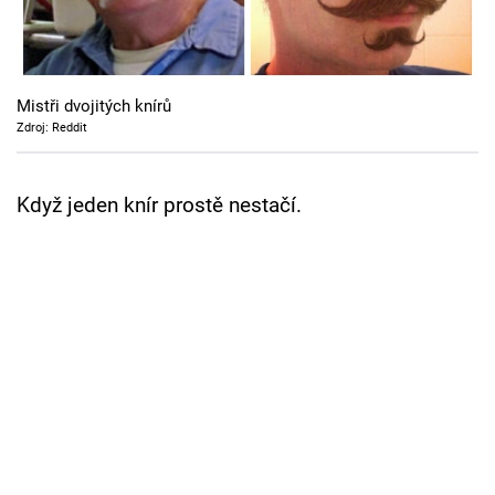
Cool Esport
Pořady
Mistři dvojitých knírů
TV Program
Zdroj: Reddit
Sledujte prima+
Když jeden knír prostě nestačí.
Přihlášení
Sledujte nás