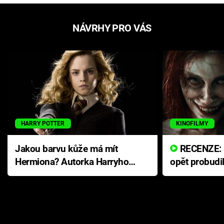
NÁVRHY PRO VÁS
HARRY POTTER
KINOFILMY
Jakou barvu kůže má mít
RECENZE: Smrtelné zlo se
Hermiona? Autorka Harryho
opět probudi
Pottera přišla s ráznou
přichází s n
odpovědí
hororovou n