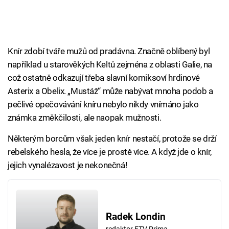
Knír zdobí tváře mužů od pradávna. Značně oblíbený byl
například u starověkých Keltů zejména z oblasti Galie, na
což ostatně odkazují třeba slavní komiksoví hrdinové
Asterix a Obelix. „Mustáž“ může nabývat mnoha podob a
pečlivé opečovávání kníru nebylo nikdy vnímáno jako
známka změkčilosti, ale naopak mužnosti.
Některým borcům však jeden knír nestačí, protože se drží
rebelského hesla, že více je prostě více. A když jde o knír,
jejich vynalézavost je nekonečná!
Radek Londin