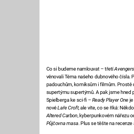
Co si budeme namlouvat – třetí
Avenger
věnovali Téma našeho dubnového čísla. P
padouchům, komiksům i filmům. Prostě 
supertýmu supertýmů. A pak jsme hned pře
Spielberga ke sci-fi –
Ready Player One
je
nové
Laře Croft
, ale víte, co se říká: Někd
Altered Carbon
, kyberpunkovém nářezu od 
Půjčovna masa
. Plus se těšte na recenze 