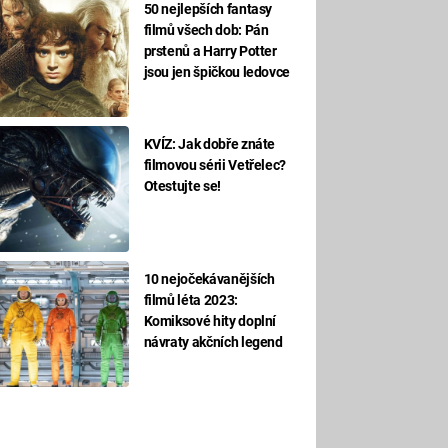
50 nejlepších fantasy
filmů všech dob: Pán
prstenů a Harry Potter
jsou jen špičkou ledovce
KVÍZ: Jak dobře znáte
filmovou sérii Vetřelec?
Otestujte se!
10 nejočekávanějších
filmů léta 2023:
Komiksové hity doplní
návraty akčních legend