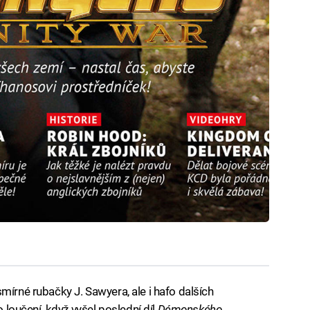
mírné rubačky J. Sawyera, ale i hafo dalších
o loučení, když vyšel poslední díl
Démonského