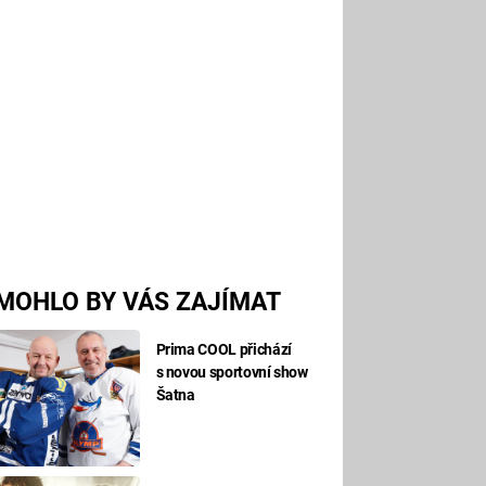
MOHLO BY VÁS ZAJÍMAT
Prima COOL přichází
s novou sportovní show
Šatna