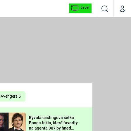
ŽIVĚ
Vyhledávání
Můj p
Prima+
É
CNN Prima NEWS
E
Prima FRESH
ŠÍ
Prima LIVING
E
Prima Ženy
Avengers 5
Prima LAJK
Bývalá castingová šéfka
OOL
Bonda řekla, které favority
Sledujte nás
na agenta 007 by hned