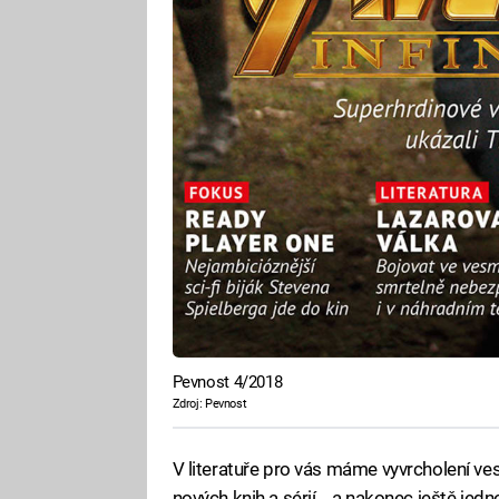
Pevnost 4/2018
Zdroj: Pevnost
V literatuře pro vás máme vyvrcholení ves
nových knih a sérií... a nakonec ještě jedn