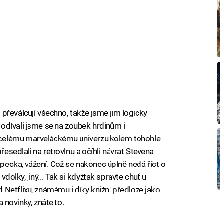
s
převálcují všechno, takže jsme jim logicky
odívali jsme se na zoubek hrdinům i
celému marveláckému univerzu kolem tohohle
sedlali na retrovlnu a očíhli návrat Stevena
 pecka, vážení. Což se nakonec úplně nedá říct o
o vdolky, jiný... Tak si kdyžtak spravte chuť u
Netflixu, známému i díky knižní předloze jako
a novinky, znáte to.