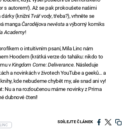
or s autorem!). Až se pak prokoušete našimi
a dárky (knižní
Tvář vody
, třeba?), vrhněte se
nová manga
Čarodějova nevěsta
a výborný komiks
la Academy
!
ofíkem o intuitivním psaní, Míla Linc nám
obinem Hoodem (krátká verze do taháku: nikdo to
ému v
Kingdom Come: Deliverance
. Následuje
ách a novinkách v životech YouTube a geeků... a
 knihy, kde nebudeme chybět my, ale snad ani vy!
ovat: Nu a na rozloučenou máme novinky z Prima
né dubnové čtení!
SDÍLEJTE ČLÁNEK
 LINC