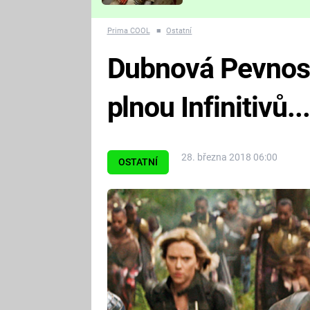
Které děsivé pecky vám
nejvíc zvednou tep?
Prima COOL
■
Ostatní
Dubnová Pevnost
plnou Infinitivů.
28. března 2018 06:00
OSTATNÍ