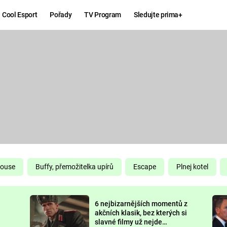
Cool Esport
Pořady
TV Program
Sledujte prima+
Hry
Zábava
MAFIA
ZÁBAVN
GALERI
GTA 6
NEJLEP
KINGDOM
KOMEDI
COME:
DELIVERANCE
CHUCK
House
Buffy, přemožitelka upírů
Escape
Plnej kotel
NORRIS
ESPORT
6 nejbizarnějších momentů z
DEADP
akčních klasik, bez kterých si
slavné filmy už nejde