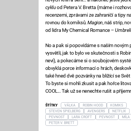
cyklu
od Petera V. Bretta (máme i rozhov
recenzemi, zprávami ze zahraničí a tipy n
rovnou do komiksů.
Magion
, náš strip, 
od lídra My Chemical Romance –
Umbrel
No a pak si popovídáme s naším novým pr
vysvětlí, jak to bylo ve skutečnosti s R
neví), a pokecáme si o soubojovém syst
obvyklá porce informací o hrách, deskovk
také hned dvě pozvánky na blížící se Svět
To byste si mohli zkusit a pak hořce lit
COOL... Tak už se nenechte rušit a příjem
ŠTÍTKY
VÁLKA
ROBIN HOOD
KOMIKS
STEVEN SPIELBERG
AVENGERS
NETFLIX
PEVNOST
LARA CROFT
PEVNOST
MÍLA
PETER V. BRETT