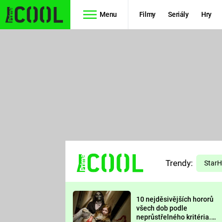
Menu
Filmy
Seriály
Hry
Seriály
Filmy
SIMPSONOVI
STAR WARS
HVĚZDNÁ
AVENGERS
BRÁNA
RYCHLE A
TEORIE
ZBĚSILE 10
Trendy:
VELKÉHO
Star
PREDÁTOR
TŘESKU
10 nejděsivějších hororů
FUTURAMA
všech dob podle
neprůstřelného kritéria.