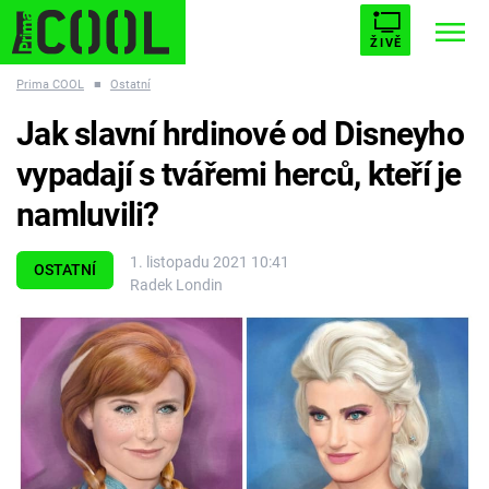
ŽIVĚ
Prima COOL
■
Ostatní
STARHOUSE
BUFFY, PŘEMOŽITELKA UPÍRŮ
Trendy:
Jak slavní hrdinové od Disneyho
ESCAPE
PLNEJ KOTEL
AVENGERS 5
vypadají s tvářemi herců, kteří je
namluvili?
1. listopadu 2021 10:41
OSTATNÍ
Radek Londin
Témata
Filmy
Seriály
Hry