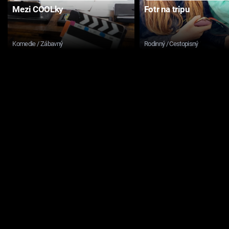
Mezi COOLky
Fotr na tripu
Komedie / Zábavný
Rodinný / Cestopisný