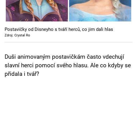
Cool Esport
Pořady
Postavičky od Disneyho s tváří herců, co jim dali hlas
TV Program
Zdroj: Crystal Ro
Sledujte prima+
Duši animovaným postavičkám často vdechují
slavní herci pomocí svého hlasu. Ale co kdyby se
Přihlášení
přidala i tvář?
Sledujte nás