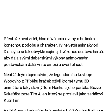
Přestože není vidět, hlas dává animovaným hrdinům
konečnou podobu a charakter. Ty největší animáky od
Disneyho si tak obvykle najímají hvězdnou sestavu herců,
aby dala svými dabérskými výkony animovaným
postavičkám další vrstu emocí a uvěřitelnosti.
Není žádným tajemstvím, že legendárního kovboje
Woodyho z Příběhu hraček oživil kromě týmu 3D
animátorů taky slavný Tom Hanks a jeho parťáka Buzze
Rakeťáka zase Tim Allen, který se proslavil jako seriálový
Kutil Tim.
Vidět Annu z Ledového království s tváří Kristen Bell nebo