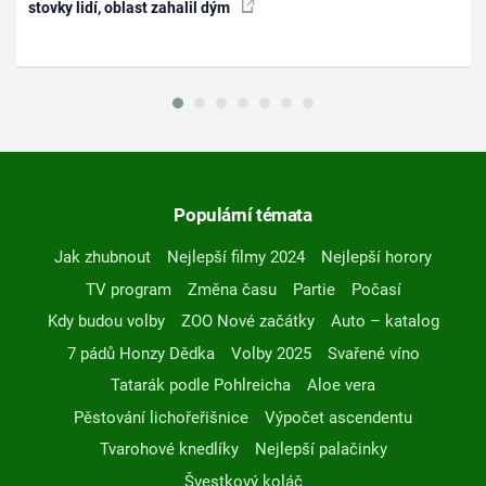
stovky lidí, oblast zahalil dým
Populární témata
Jak zhubnout
Nejlepší filmy 2024
Nejlepší horory
TV program
Změna času
Partie
Počasí
Kdy budou volby
ZOO Nové začátky
Auto – katalog
7 pádů Honzy Dědka
Volby 2025
Svařené víno
Tatarák podle Pohlreicha
Aloe vera
Pěstování lichořeřišnice
Výpočet ascendentu
Tvarohové knedlíky
Nejlepší palačinky
Švestkový koláč