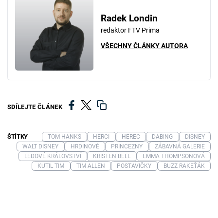
Radek Londin
redaktor FTV Prima
VŠECHNY ČLÁNKY AUTORA
SDÍLEJTE ČLÁNEK
ŠTÍTKY
TOM HANKS
HERCI
HEREC
DABING
DISNEY
WALT DISNEY
HRDINOVÉ
PRINCEZNY
ZÁBAVNÁ GALERIE
LEDOVÉ KRÁLOVSTVÍ
KRISTEN BELL
EMMA THOMPSONOVÁ
KUTIL TIM
TIM ALLEN
POSTAVIČKY
BUZZ RAKEŤÁK