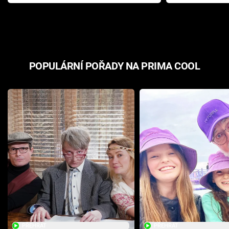
Pottera přišla s ráznou
přichází s n
odpovědí
hororovou n
POPULÁRNÍ POŘADY NA PRIMA COOL
PŘEHRÁT
PŘEHRÁT