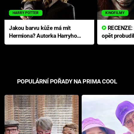
HARRY POTTER
KINOFILMY
Jakou barvu kůže má mít
RECENZE: Smrtelné zlo se
Hermiona? Autorka Harryho
opět probudi
Pottera přišla s ráznou
přichází s n
odpovědí
hororovou n
POPULÁRNÍ POŘADY NA PRIMA COOL