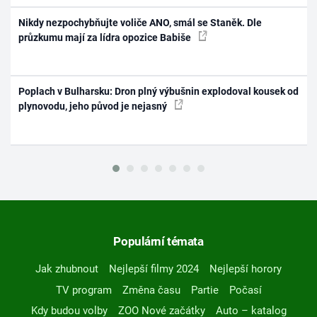
Nikdy nezpochybňujte voliče ANO, smál se Staněk. Dle
průzkumu mají za lídra opozice Babiše
Poplach v Bulharsku: Dron plný výbušnin explodoval kousek od
plynovodu, jeho původ je nejasný
Populární témata
Jak zhubnout
Nejlepší filmy 2024
Nejlepší horory
TV program
Změna času
Partie
Počasí
Kdy budou volby
ZOO Nové začátky
Auto – katalog