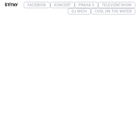
ŠTÍTKY
FACEBOOK
KONCERT
PRAHA 5
TELEVIZNÍ SHOW
DJ WICH
COOL ON THE WATER