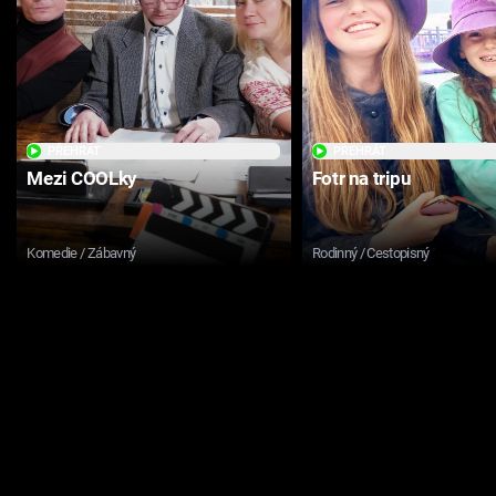
PŘEHRÁT
PŘEHRÁT
Mezi COOLky
Fotr na tripu
Komedie / Zábavný
Rodinný / Cestopisný