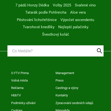
7 pádů Honzy Dědka
Volby 2025
Svařené víno
Tatarák podle Pohlreicha
Aloe vera
Pěstování lichořeřišnice
Výpočet ascendentu
Tvarohové knedlíky
Nejlepší palačinky
Švestkový koláč
O FTV Prima
Management
Volná místa
Press
Reklama
Castingy a výzvy
HbbTV
Kontakty
Podmínky užívání
Zpracování osobních údajů
Cookies
Nápověda