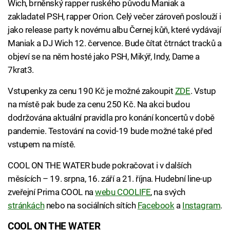
Wich, brněnský rapper ruského původu Maniak a
zakladatel PSH, rapper Orion. Celý večer zároveň poslouží i
jako release party k novému albu Černej kůň, které vydávají
Maniak a DJ Wich 12. července. Bude čítat čtrnáct tracků a
objeví se na něm hosté jako PSH, Mikýř, Indy, Dame a
7krat3.
Vstupenky za cenu 190 Kč je možné zakoupit
ZDE
. Vstup
na místě pak bude za cenu 250 Kč. Na akci budou
dodržována aktuální pravidla pro konání koncertů v době
pandemie. Testování na covid-19 bude možné také před
vstupem na místě.
COOL ON THE WATER bude pokračovat i v dalších
měsících – 19. srpna, 16. září a 21. října. Hudební line-up
zveřejní Prima COOL na
webu COOLIFE
, na svých
stránkách
nebo na sociálních sítích
Facebook
a
Instagram
.
COOL ON THE WATER