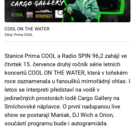
Cool Esport
Pořady
COOL ON THE WATER
TV Program
Zdroj: Prima COOL
Sledujte prima+
Stanice Prima COOL a Radio SPIN 96,2 zahájí ve
čtvrtek 15. července druhý ročník série letních
Přihlášení
koncertů COOL ON THE WATER, která v loňském
roce zaznamenala u fanoušků mimořádný ohlas. I
letos se interpreti představí na vodě v
Sledujte nás
jedinečných prostorách lodě Cargo Gallery na
Smíchovské náplavce. O první nadupanou live
show se postarají Maniak, DJ Wich a Orion,
součástí programu bude i autogramiáda.