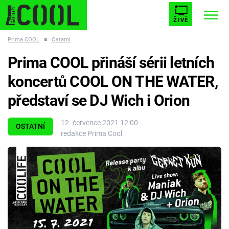
ŽIVĚ
Prima COOL
■
Ostatní
STARHOUSE
BUFFY, PŘEMOŽITELKA UPÍRŮ
Trendy:
Prima COOL přináší sérii letních
ESCAPE
PLNEJ KOTEL
AVENGERS 5
koncertů COOL ON THE WATER,
představí se DJ Wich i Orion
12. července 2021 12:00
OSTATNÍ
redakce Prima Cool
Témata
Filmy
Seriály
Hry