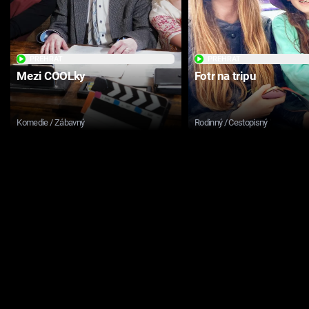
PŘEHRÁT
PŘEHRÁT
Mezi COOLky
Fotr na tripu
Komedie / Zábavný
Rodinný / Cestopisný