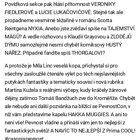
Povídková sekce pak hlásí přítomnost VERONIKY
FIEDLEROVÉ a LUCIE LUKAČOVIČOVÉ. Stejně tak ale
propadneme vesmírné těžařině v románu Scotta
Reintgena NYXIA. Anebo jste zvědaví spíše na TAJEMSTVÍ
MÁGŮ? A vedle rozhovoru s Klaudií Grayovou a ZLODĚJŮ
DÝMU samozřejmě nesmí chybět komiksový HUSTÝ
NÁŘEZ. Případně fandíte spíš THORGALOVI?
A protože je Míla Linc veselá kopa, přichystal si pro
všechny zasloužilé čtenáře výlet po těch nejslavnějších
putykách fantastiky a tematicky souvisí i nová rubrika
Martina Kužela s reálnými výčepy, kudy kráčely žánrové
dějiny, zatímco Tomáš Bandžuch zve do Kroměříže. Chybět
ale nebude ani další pozvánka na blížící se PevnostCon, v
níž vám představíme kapelu HAKKA MUGGIES. A ani to
není vše! Pevnost vládne a přináší vám jen to nejlepší z
fantastických světů! A NAVÍC TO NEJLEPŠÍ Z Prima COOL!
#casopispevnost