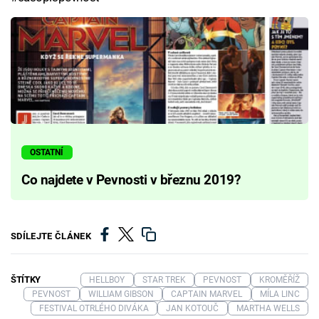
OSTATNÍ
Co najdete v Pevnosti v březnu 2019?
SDÍLEJTE ČLÁNEK
ŠTÍTKY
HELLBOY
STAR TREK
PEVNOST
KROMĚŘÍŽ
PEVNOST
WILLIAM GIBSON
CAPTAIN MARVEL
MÍLA LINC
FESTIVAL OTRLÉHO DIVÁKA
JAN KOTOUČ
MARTHA WELLS