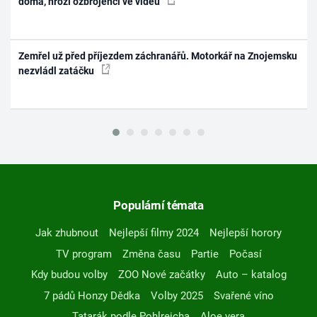
doma, hrozí ozbrojenci ve videu
Zemřel už před příjezdem záchranářů. Motorkář na Znojemsku
nezvládl zatáčku
Populární témata
Jak zhubnout
Nejlepší filmy 2024
Nejlepší horory
TV program
Změna času
Partie
Počasí
Kdy budou volby
ZOO Nové začátky
Auto – katalog
7 pádů Honzy Dědka
Volby 2025
Svařené víno
Tatarák podle Pohlreicha
Aloe vera