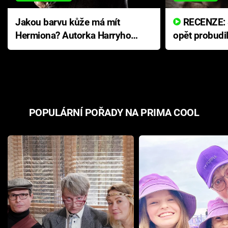
Jakou barvu kůže má mít
RECENZE: Smrtelné zlo se
Hermiona? Autorka Harryho
opět probudi
Pottera přišla s ráznou
přichází s n
odpovědí
hororovou n
POPULÁRNÍ POŘADY NA PRIMA COOL