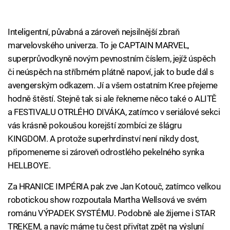
Inteligentní, půvabná a zároveň nejsilnější zbraň
marvelovského univerza. To je CAPTAIN MARVEL,
superprůvodkyně novým pevnostním číslem, jejíž úspěch
či neúspěch na stříbrném plátně napoví, jak to bude dál s
avengerským odkazem. Jí a všem ostatním Kree přejeme
hodně štěstí. Stejně tak si ale řekneme něco také o ALITĚ
a FESTIVALU OTRLÉHO DIVÁKA, zatímco v seriálové sekci
vás krásně pokoušou korejští zombíci ze šlágru
KINGDOM. A protože superhrdinství není nikdy dost,
připomeneme si zároveň odrostlého pekelného synka
HELLBOYE.
Za HRANICE IMPÉRIA pak zve Jan Kotouč, zatímco velkou
robotickou show rozpoutala Martha Wellsová ve svém
románu VÝPADEK SYSTÉMU. Podobně ale žijeme i STAR
TREKEM, a navíc máme tu čest přivítat zpět na výsluní