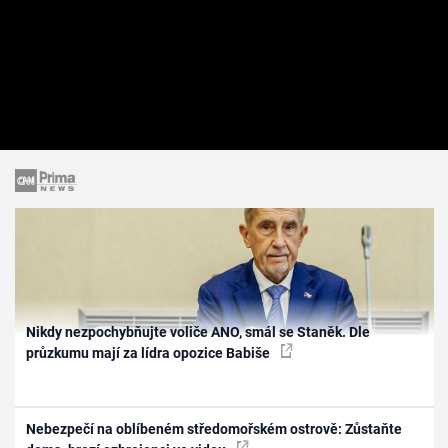
Nikdy nezpochybňujte voliče ANO, smál se Staněk. Dle
průzkumu mají za lídra opozice Babiše
Nebezpečí na oblíbeném středomořském ostrově: Zůstaňte