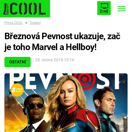
ŽIVĚ
Prima COOL
■
Ostatní
STARHOUSE
BUFFY, PŘEMOŽITELKA UPÍRŮ
Trendy:
Březnová Pevnost ukazuje, zač
ESCAPE
PLNEJ KOTEL
AVENGERS 5
je toho Marvel a Hellboy!
28. února 2019 10:16
OSTATNÍ
Témata
Filmy
Seriály
Hry