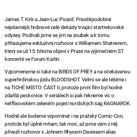
James T. Kirk a Jean-Luc Picard. Pravděpodobně
nejslavnější hrdinové celé dekády trvající startrekovské
odysey. Podívali jsme se jim na zoubek a k tomu
přihazujeme exkluzivní rozhovor s Williamem Shatnerem,
který se už 15. března objeví v Praze na výjimečném ST
koncertě ve Forum Karlín.
Vzpomeneme si také na BIRDS OF PREY a na očekávanou
superhrdinskou jízdu BLOODSHOT. Velmi se ale těšíme i
na TICHÉ MÍSTO: ČÁST II, protože první film byl hodně
zdařilá peckovice. V seriálech si pak řekneme víc o
netflixovském zeleném pojetí nordických ság RAGNAROK.
Hodně ale budeme vzpomínat i na pražský Comic-Con,
protože byl úplně mňam, tak moc, až jsme vám z něj
přivezli rozhovor s Johnem Rhysem-Daviesem alias