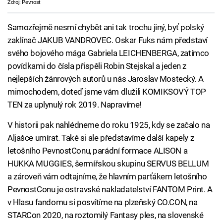
Zdroj: Pevnost
Samozřejmě nesmí chybět ani tak trochu jiný, byť polský
zaklínač JAKUB VANDROVEC. Oskar Fuks nám představí
svého bojového mága Gabriela LEICHENBERGA, zatímco
povídkami do čísla přispěli Robin Stejskal a jeden z
nejlepších žánrových autorů u nás Jaroslav Mostecký. A
mimochodem, doteď jsme vám dlužili KOMIKSOVÝ TOP
TEN za uplynulý rok 2019. Napravíme!
V historii pak nahlédneme do roku 1925, kdy se začalo na
Aljašce umírat. Také si ale představíme další kapely z
letošního PevnostConu, parádní formace ALISON a
HUKKA MUGGIES, šermířskou skupinu SERVUS BELLUM
a zároveň vám odtajníme, že hlavním parťákem letošního
PevnostConu je ostravské nakladatelství FANTOM Print. A
v Hlasu fandomu si posvítíme na plzeňský CO.CON, na
STARCon 2020, na roztomilý Fantasy ples, na slovenské