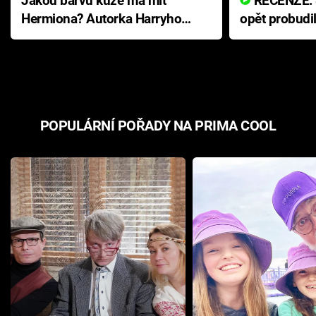
Jakou barvu kůže má mít
RECENZE: Smrtelné zlo se
Hermiona? Autorka Harryho
opět probudi
Pottera přišla s ráznou
přichází s n
odpovědí
hororovou n
POPULÁRNÍ POŘADY NA PRIMA COOL