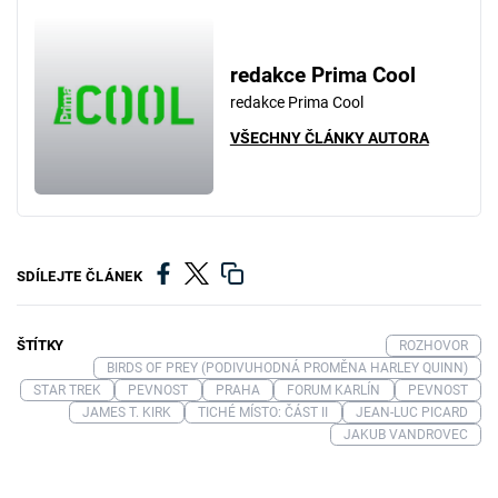
redakce Prima Cool
redakce Prima Cool
VŠECHNY ČLÁNKY AUTORA
SDÍLEJTE ČLÁNEK
ŠTÍTKY
ROZHOVOR
BIRDS OF PREY (PODIVUHODNÁ PROMĚNA HARLEY QUINN)
STAR TREK
PEVNOST
PRAHA
FORUM KARLÍN
PEVNOST
JAMES T. KIRK
TICHÉ MÍSTO: ČÁST II
JEAN-LUC PICARD
JAKUB VANDROVEC