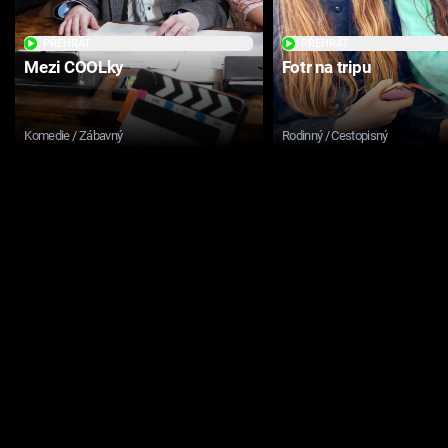
PŘEHRÁT
PŘEHRÁT
Mezi COOLky
Fotr na tripu
Komedie / Zábavný
Rodinný / Cestopisný