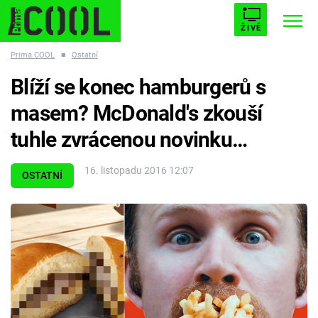
ŽIVĚ
Prima COOL
■
Ostatní
STARHOUSE
BUFFY, PŘEMOŽITELKA UPÍRŮ
Trendy:
Blíží se konec hamburgerů s
ESCAPE
PLNEJ KOTEL
AVENGERS 5
masem? McDonald's zkouší
tuhle zvrácenou novinku…
16. listopadu 2016 12:07
OSTATNÍ
Témata
Filmy
Seriály
Hry