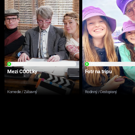
PŘEHRÁT
PŘEHRÁT
Mezi COOLky
Fotr na tripu
Komedie / Zábavný
Rodinný / Cestopisný