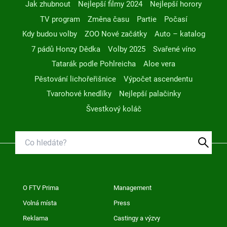
Jak zhubnout
Nejlepší filmy 2024
Nejlepší horory
TV program
Změna času
Partie
Počasí
Kdy budou volby
ZOO Nové začátky
Auto – katalog
7 pádů Honzy Dědka
Volby 2025
Svařené víno
Tatarák podle Pohlreicha
Aloe vera
Pěstování lichořeřišnice
Výpočet ascendentu
Tvarohové knedlíky
Nejlepší palačinky
Švestkový koláč
O FTV Prima
Management
Volná místa
Press
Reklama
Castingy a výzvy