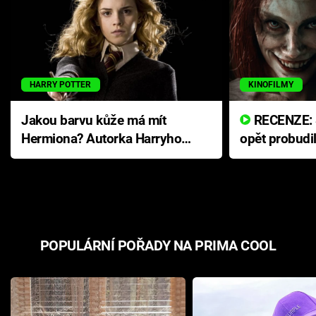
HARRY POTTER
KINOFILMY
Jakou barvu kůže má mít
RECENZE: Smrtelné zlo se
Hermiona? Autorka Harryho
opět probudi
Pottera přišla s ráznou
přichází s n
odpovědí
hororovou n
POPULÁRNÍ POŘADY NA PRIMA COOL