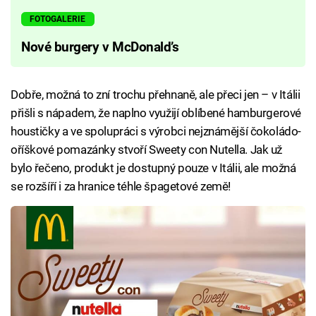
FOTOGALERIE
Nové burgery v McDonald’s
Dobře, možná to zní trochu přehnaně, ale přeci jen – v Itálii
přišli s nápadem, že naplno využijí oblíbené hamburgerové
houstičky a ve spolupráci s výrobci nejznámější čokoládo-
oříškové pomazánky stvoří Sweety con Nutella. Jak už
bylo řečeno, produkt je dostupný pouze v Itálii, ale možná
se rozšíří i za hranice téhle špagetové země!