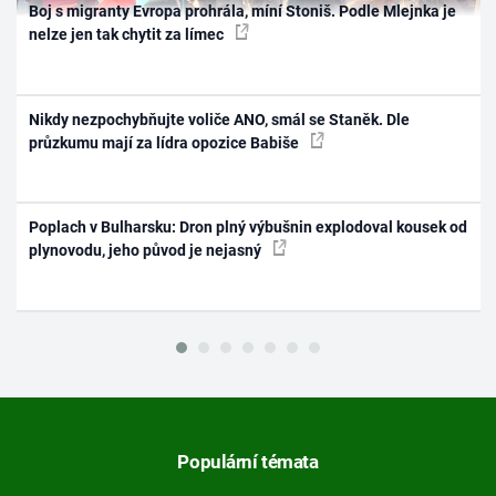
Boj s migranty Evropa prohrála, míní Stoniš. Podle Mlejnka je
nelze jen tak chytit za límec
Nikdy nezpochybňujte voliče ANO, smál se Staněk. Dle
průzkumu mají za lídra opozice Babiše
Poplach v Bulharsku: Dron plný výbušnin explodoval kousek od
plynovodu, jeho původ je nejasný
Populární témata