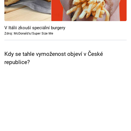
Cool Esport
Pořady
V Itálii zkouší speciální burgery
TV Program
Zdroj: McDonald's/Super Size Me
Sledujte prima+
Kdy se tahle vymoženost objeví v České
republice?
Přihlášení
Sledujte nás