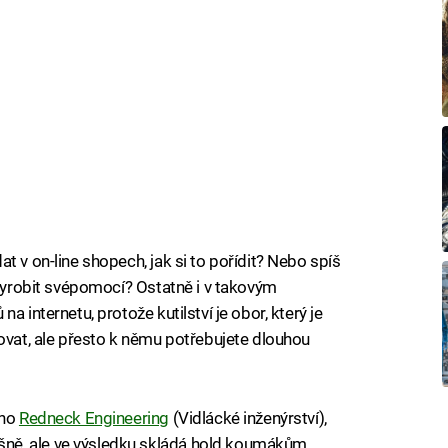
t v on-line shopech, jak si to pořídit? Nebo spíš
 vyrobit svépomocí? Ostatně i v takovým
a internetu, protože kutilství je obor, který je
dovat, ale přesto k němu potřebujete dlouhou
kno
Redneck Engineering
(Vidlácké inženýrství),
ně, ale ve výsledku skládá hold koumákům