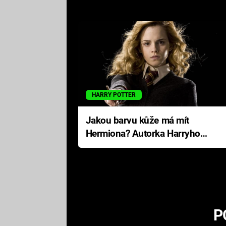
HARRY POTTER
Jakou barvu kůže má mít
Hermiona? Autorka Harryho
Pottera přišla s ráznou
odpovědí
P