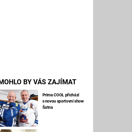
MOHLO BY VÁS ZAJÍMAT
Prima COOL přichází
s novou sportovní show
Šatna