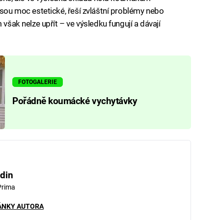
jsou moc estetické, řeší zvláštní problémy nebo
 však nelze upřít – ve výsledku fungují a dávají
FOTOGALERIE
Pořádně koumácké vychytávky
din
Prima
ÁNKY AUTORA