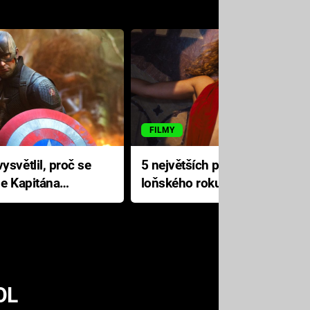
FILMY
ysvětlil, proč se
5 největších propadáků
le Kapitána
loňského roku: Disney na
jediné katastrofě prodělal 200
milionů dolarů
OL