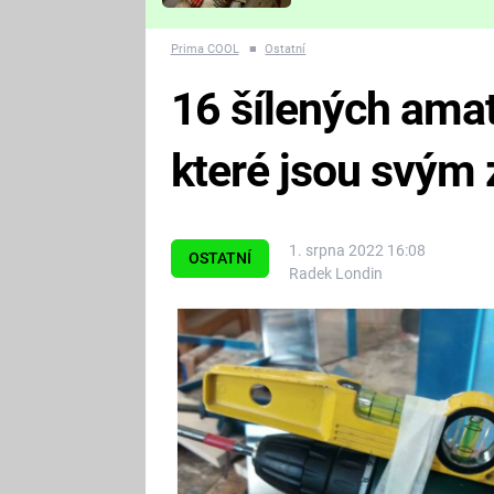
Které děsivé pecky vám
nejvíc zvednou tep?
Prima COOL
■
Ostatní
16 šílených ama
které jsou svým
1. srpna 2022 16:08
OSTATNÍ
Radek Londin