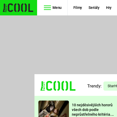
Menu
Filmy
Seriály
Hry
Seriály
Filmy
SIMPSONOVI
STAR WARS
HVĚZDNÁ
AVENGERS
BRÁNA
RYCHLE A
TEORIE
ZBĚSILE 10
Trendy:
VELKÉHO
Star
PREDÁTOR
TŘESKU
10 nejděsivějších hororů
FUTURAMA
všech dob podle
neprůstřelného kritéria.