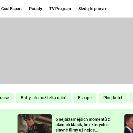
Cool Esport
Pořady
TV Program
Sledujte prima+
Hry
Zábava
MAFIA
ZÁBAVN
GALERI
GTA 6
NEJLEP
KINGDOM
KOMEDI
COME:
DELIVERANCE
CHUCK
House
Buffy, přemožitelka upírů
Escape
Plnej kotel
NORRIS
ESPORT
6 nejbizarnějších momentů z
DEADP
akčních klasik, bez kterých si
slavné filmy už nejde