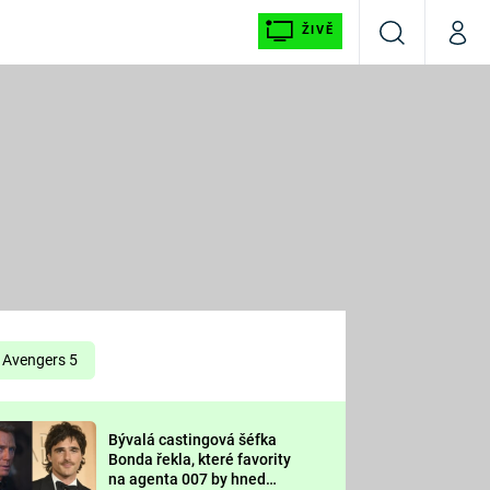
ŽIVĚ
Vyhledávání
Můj p
Prima+
É
CNN Prima NEWS
E
Prima FRESH
ŠÍ
Prima LIVING
E
Prima Ženy
Avengers 5
Prima LAJK
Bývalá castingová šéfka
OOL
Bonda řekla, které favority
Sledujte nás
na agenta 007 by hned