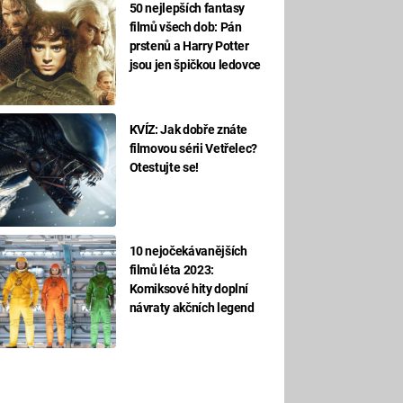
50 nejlepších fantasy
filmů všech dob: Pán
prstenů a Harry Potter
jsou jen špičkou ledovce
KVÍZ: Jak dobře znáte
filmovou sérii Vetřelec?
Otestujte se!
10 nejočekávanějších
filmů léta 2023:
Komiksové hity doplní
návraty akčních legend