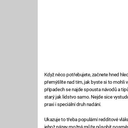
Když něco potřebujete, začnete hned hleda
přemýšlíte nad tím, jak byste si to mohli
případech se najde spousta návodů a tipů n
starý jak lidstvo samo. Nejde sice vystu
praxi i speciální druh nadání.
Ukazuje to třeba populární redditové vlá
jehož název možná může působit posměš