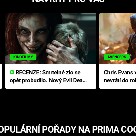
KINOFILMY
AVENGERS
RECENZE: Smrtelné zlo se
Chris Evans v
opět probudilo. Nový Evil Dead
nevrátí do ro
přichází s neodolatelnou
Ameriky
hororovou nabídkou
OPULÁRNÍ POŘADY NA PRIMA CO