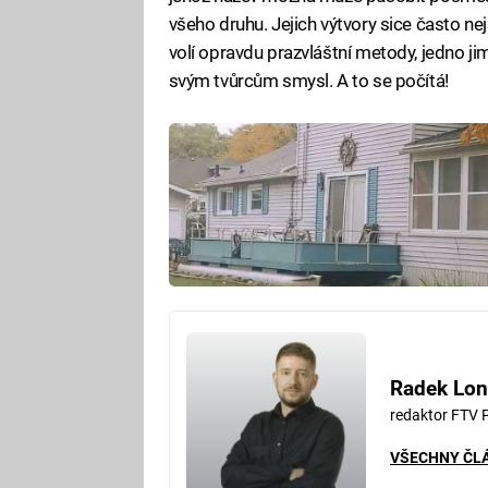
všeho druhu. Jejich výtvory sice často ne
volí opravdu prazvláštní metody, jedno jim
svým tvůrcům smysl. A to se počítá!
Radek Lon
redaktor FTV 
VŠECHNY ČL