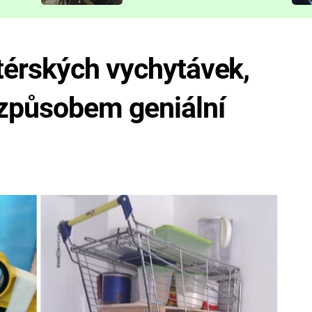
představit
térských vychytávek,
 způsobem geniální