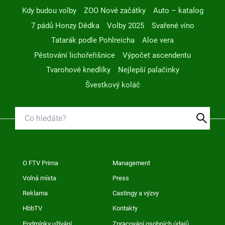
Kdy budou volby
ZOO Nové začátky
Auto – katalog
7 pádů Honzy Dědka
Volby 2025
Svařené víno
Tatarák podle Pohlreicha
Aloe vera
Pěstování lichořeřišnice
Výpočet ascendentu
Tvarohové knedlíky
Nejlepší palačinky
Švestkový koláč
O FTV Prima
Management
Volná místa
Press
Reklama
Castingy a výzvy
HbbTV
Kontakty
Podmínky užívání
Zpracování osobních údajů