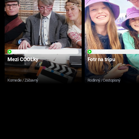
PŘEHRÁT
PŘEHRÁT
Mezi COOLky
Fotr na tripu
Komedie / Zábavný
Rodinný / Cestopisný