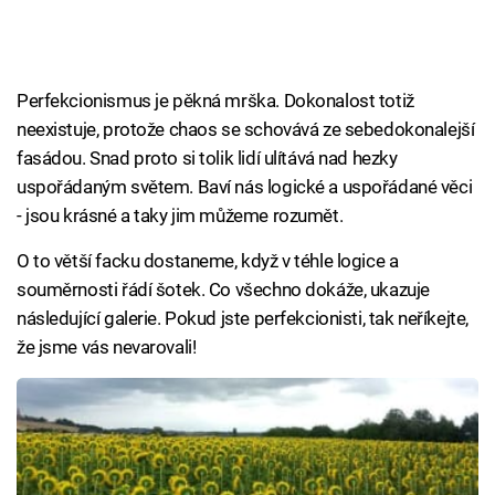
Perfekcionismus je pěkná mrška. Dokonalost totiž
neexistuje, protože chaos se schovává ze sebedokonalejší
fasádou. Snad proto si tolik lidí ulítává nad hezky
uspořádaným světem. Baví nás logické a uspořádané věci
- jsou krásné a taky jim můžeme rozumět.
O to větší facku dostaneme, když v téhle logice a
souměrnosti řádí šotek. Co všechno dokáže, ukazuje
následující galerie. Pokud jste perfekcionisti, tak neříkejte,
že jsme vás nevarovali!