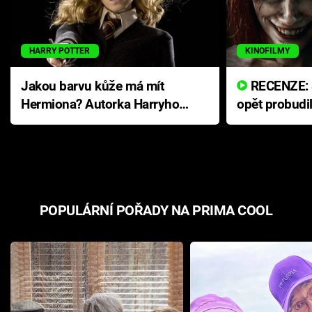
HARRY POTTER
KINOFILMY
Jakou barvu kůže má mít
RECENZE: Smrtelné zlo se
Hermiona? Autorka Harryho
opět probudi
Pottera přišla s ráznou
přichází s n
odpovědí
hororovou n
POPULÁRNÍ POŘADY NA PRIMA COOL