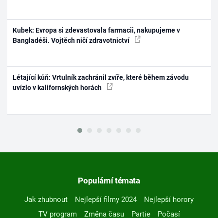
Kubek: Evropa si zdevastovala farmacii, nakupujeme v
Bangladéši. Vojtěch ničí zdravotnictví
Létající kůň: Vrtulník zachránil zvíře, které během závodu
uvízlo v kalifornských horách
Populární témata
Jak zhubnout
Nejlepší filmy 2024
Nejlepší horory
TV program
Změna času
Partie
Počasí