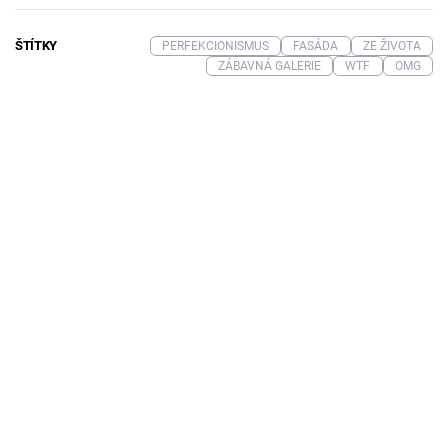
ŠTÍTKY
PERFEKCIONISMUS
FASÁDA
ZE ŽIVOTA
ZÁBAVNÁ GALERIE
WTF
OMG