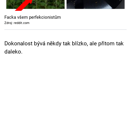
Cool Esport
Facka všem perfekcionistům
Pořady
Zdroj: reddit.com
TV Program
Dokonalost bývá někdy tak blízko, ale přitom tak
Sledujte prima+
daleko.
Přihlášení
Sledujte nás