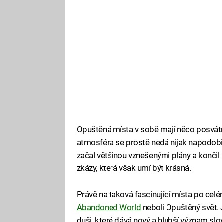
Opuštěná místa v sobě mají něco posvát
atmosféra se prostě nedá nijak napodobit,
začal většinou vznešenými plány a končil
zkázy, která však umí být krásná.
Právě na taková fascinující místa po cel
Abandoned World
neboli Opuštěný svět.
duši, které dává nový a hlubší význam slo