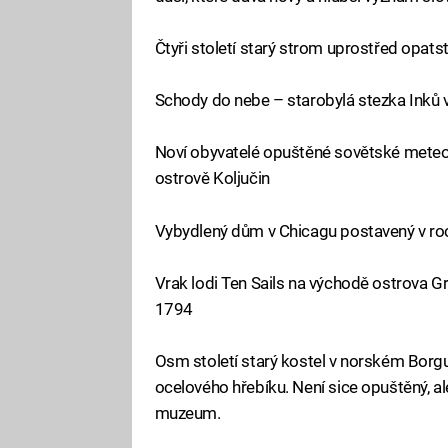
Čtyři století starý strom uprostřed opatst
Schody do nebe – starobylá stezka Inků
Noví obyvatelé opuštěné sovětské meteo
ostrově Koljučin
Vybydlený dům v Chicagu postavený v r
Vrak lodi Ten Sails na východě ostrova G
1794
Osm století starý kostel v norském Borgu
ocelového hřebíku. Není sice opuštěný, al
muzeum.