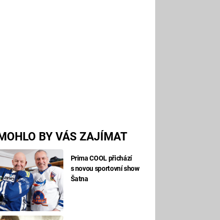
MOHLO BY VÁS ZAJÍMAT
Prima COOL přichází
s novou sportovní show
Šatna