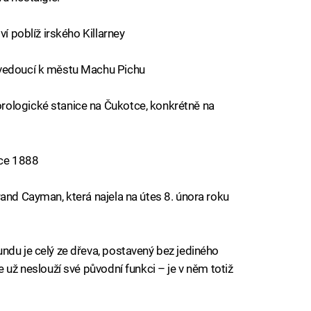
ví poblíž irského Killarney
 vedoucí k městu Machu Pichu
rologické stanice na Čukotce, konkrétně na
oce 1888
rand Cayman, která najela na útes 8. února roku
ndu je celý ze dřeva, postavený bez jediného
e už neslouží své původní funkci – je v něm totiž