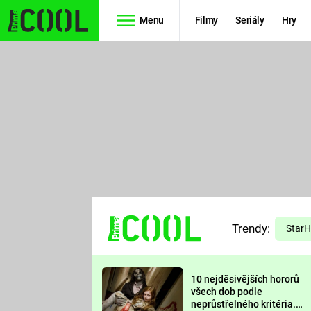
Menu
Filmy
Seriály
Hry
Seriály
Filmy
SIMPSONOVI
STAR WARS
HVĚZDNÁ
AVENGERS
BRÁNA
RYCHLE A
TEORIE
ZBĚSILE 10
Trendy:
VELKÉHO
Star
PREDÁTOR
TŘESKU
10 nejděsivějších hororů
FUTURAMA
všech dob podle
neprůstřelného kritéria.