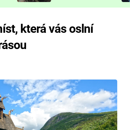
představit
st, která vás oslní
rásou