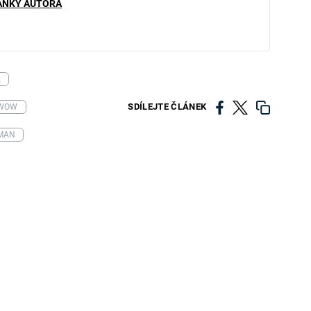
ÁNKY AUTORA
A
SDÍLEJTE ČLÁNEK
WOW
MAN