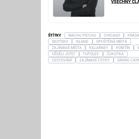
VŠECHNY ČL
ŠTÍTKY
MACHU PICCHU
CHICAGO
KRÁS
SKOTSKO
ISLAND
OPUŠTĚNÁ MÍSTA
ZAJÍMAVÁ MÍSTA
KILLARNEY
HOBITÍN
VĚDĚLI JSTE?
TUPOLEV
ČUKOTKA
CESTOVÁNÍ
ZAJÍMAVÉ FOTKY
GRAND CAY