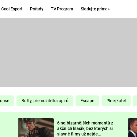
Cool Esport
Pořady
TV Program
Sledujte prima+
Hry
Zábava
MAFIA
ZÁBAVN
GALERI
GTA 6
NEJLEP
KINGDOM
KOMEDI
COME:
DELIVERANCE
CHUCK
House
Buffy, přemožitelka upírů
Escape
Plnej kotel
NORRIS
ESPORT
6 nejbizarnějších momentů z
DEADP
akčních klasik, bez kterých si
slavné filmy už nejde