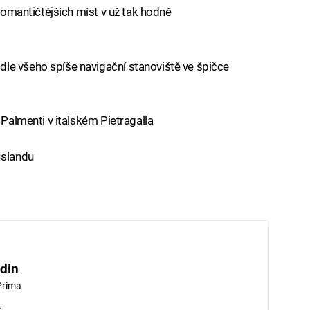
jromantičtějších míst v už tak hodně
le všeho spíše navigační stanoviště ve špičce
 Palmenti v italském Pietragalla
Islandu
din
Prima