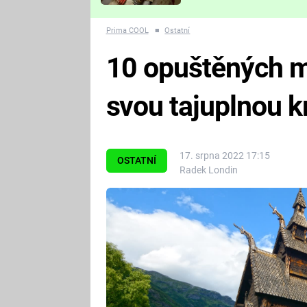
Které děsivé pecky vám
nejvíc zvednou tep?
Prima COOL
■
Ostatní
10 opuštěných mí
svou tajuplnou k
17. srpna 2022 17:15
OSTATNÍ
Radek Londin