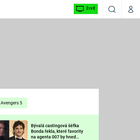
ŽIVĚ
Vyhledávání
Můj p
Prima+
É
CNN Prima NEWS
E
Prima FRESH
ŠÍ
Prima LIVING
E
Prima Ženy
Avengers 5
Prima LAJK
Bývalá castingová šéfka
OOL
Bonda řekla, které favority
Sledujte nás
na agenta 007 by hned