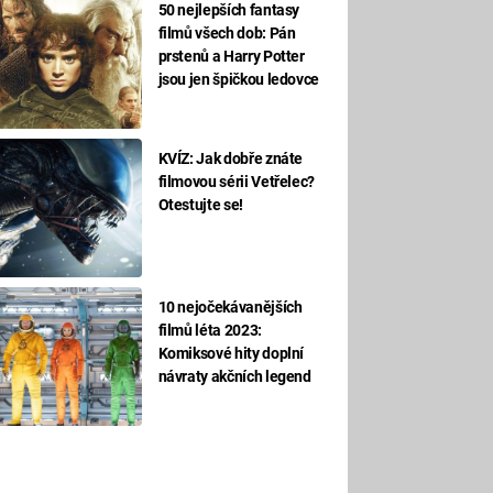
50 nejlepších fantasy
filmů všech dob: Pán
prstenů a Harry Potter
jsou jen špičkou ledovce
KVÍZ: Jak dobře znáte
filmovou sérii Vetřelec?
Otestujte se!
10 nejočekávanějších
filmů léta 2023:
Komiksové hity doplní
návraty akčních legend