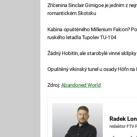
Zřícenina Sinclair Girnigoe je jedním z ne
romantickém Skotsku
Kabina opuštěného Millenium Falcon? Pod
ruského letadla Tupolev TU-104
Žádný Hobitín, ale starobylé vinné sklípky
Opuštěný vikinský tunel u osady Höfn na 
Zdroj:
Abandoned World
Radek Lon
redaktor FTV 