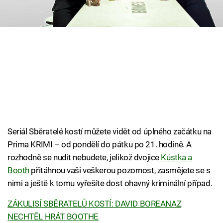
Cool Esport
Pořady
TV Program
Sledujte prima+
Přihlášení
Seriál Sběratelé kostí můžete vidět od úplného začátku na
Prima KRIMI – od pondělí do pátku po 21. hodině. A
Sledujte nás
rozhodně se nudit nebudete, jelikož dvojice
Kůstka a
Booth
přitáhnou vaši veškerou pozornost, zasmějete se s
nimi a ještě k tomu vyřešíte dost ohavný kriminální případ.
ZÁKULISÍ SBĚRATELŮ KOSTÍ: DAVID BOREANAZ
NECHTĚL HRÁT BOOTHE