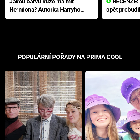
Jakou barvu kůže má mít
RECENZE: Smrtelné zlo se
Hermiona? Autorka Harryho
opět probudi
Pottera přišla s ráznou
přichází s n
odpovědí
hororovou n
POPULÁRNÍ POŘADY NA PRIMA COOL