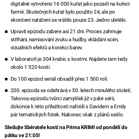
digitálně vytvořeno 16 000 kuřat jako pozadí na kuřecí
farmě. Skutečných kuřat bylo použito 24, ale po
skončení natáčení se vrátilo pouze 23. Jedno uletělo.
Upravit epizodu zabere asi 21 dní. Proces zahrnuje
stříhání, namixování zvuku a hudby, vkládání scén,
vizuálních efektů a korekci barev.
V laboratoři je 304 krabic s kostmi. Najdete tam tedy
okolo 1 520 kostí.
Do 100 epizod seriál obsadil přes 1 500 rolí.
200. epizoda se odehrává v 50. letech minulého století.
Takovou epizodu tvůrci zamýšleli již v páté sérii,
dokonce k této příležitosti nafotili s Davidem a Emily
pár tematických fotek. Nakonec však z plánů sešlo.
Sledujte Sběratele kostí na Prima KRIMI od pondělí do
pátku ve 21:05!