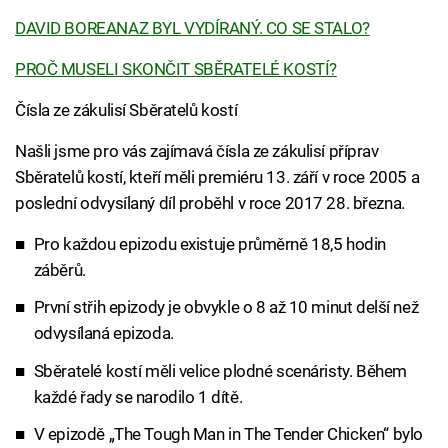
DAVID BOREANAZ BYL VYDÍRANÝ. CO SE STALO?
PROČ MUSELI SKONČIT SBĚRATELÉ KOSTÍ?
Čísla ze zákulisí Sběratelů kostí
Našli jsme pro vás zajímavá čísla ze zákulisí příprav
Sběratelů kostí, kteří měli premiéru 13. září v roce 2005 a
poslední odvysílaný díl proběhl v roce 2017 28. března.
Pro každou epizodu existuje průměrně 18,5 hodin
záběrů.
První střih epizody je obvykle o 8 až 10 minut delší než
odvysílaná epizoda.
Sběratelé kostí měli velice plodné scenáristy. Během
každé řady se narodilo 1 dítě.
V epizodě „The Tough Man in The Tender Chicken“ bylo