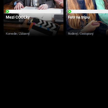
PŘEHRÁT
PŘEHRÁT
Mezi COOLky
Fotr na tripu
Komedie / Zábavný
Rodinný / Cestopisný