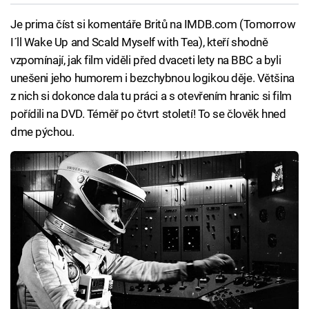
Je prima číst si komentáře Britů na IMDB.com (Tomorrow
I´ll Wake Up and Scald Myself with Tea), kteří shodně
vzpomínají, jak film viděli před dvaceti lety na BBC a byli
unešeni jeho humorem i bezchybnou logikou děje. Většina
z nich si dokonce dala tu práci a s otevřením hranic si film
pořídili na DVD. Téměř po čtvrt století! To se člověk hned
dme pýchou.