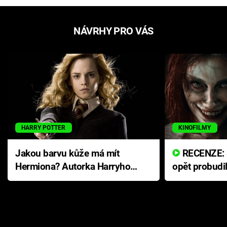
NÁVRHY PRO VÁS
HARRY POTTER
KINOFILMY
Jakou barvu kůže má mít
RECENZE: Smrtelné zlo se
Hermiona? Autorka Harryho
opět probudi
Pottera přišla s ráznou
přichází s n
odpovědí
hororovou n