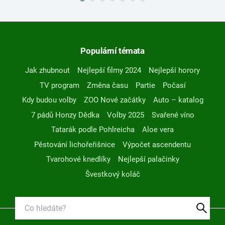
Populární témata
Jak zhubnout
Nejlepší filmy 2024
Nejlepší horory
TV program
Změna času
Partie
Počasí
Kdy budou volby
ZOO Nové začátky
Auto – katalog
7 pádů Honzy Dědka
Volby 2025
Svařené víno
Tatarák podle Pohlreicha
Aloe vera
Pěstování lichořeřišnice
Výpočet ascendentu
Tvarohové knedlíky
Nejlepší palačinky
Švestkový koláč