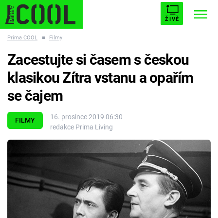
ŽIVĚ
Prima COOL
■
Filmy
STARHOUSE
BUFFY, PŘEMOŽITELKA UPÍRŮ
Trendy:
Zacestujte si časem s českou
ESCAPE
PLNEJ KOTEL
AVENGERS 5
klasikou Zítra vstanu a opařím
se čajem
16. prosince 2019 06:30
FILMY
redakce Prima Living
Témata
Filmy
Seriály
Hry