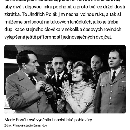
aby divák dějovou linku pochopil, a proto tvůrce držel dosti
zkrátka. To Jindřich Polák jim nechal volnou ruku, a tak si
můžeme smlsnout na takových lahůdkách, jako je třeba
duplikace stejného člověka v několika časových rovinách
vylepšená ještě přítomností jednovaječných dvojčat.
Marie Rosůlková vyděsila i nacistické pohlaváry.
Zdroj: Filmové studio Barrandov