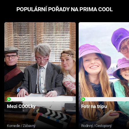
POPULÁRNÍ POŘADY NA PRIMA COOL
PŘEHRÁT
PŘEHRÁT
Mezi COOLky
Fotr na tripu
Komedie / Zábavný
Rodinný / Cestopisný