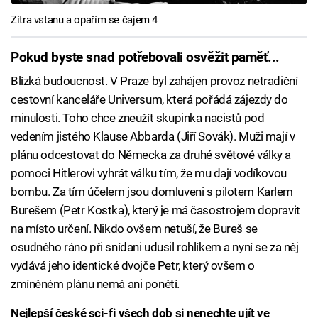
Zítra vstanu a opařím se čajem 4
Pokud byste snad potřebovali osvěžit paměť...
Blízká budoucnost. V Praze byl zahájen provoz netradiční
cestovní kanceláře Universum, která pořádá zájezdy do
minulosti. Toho chce zneužít skupinka nacistů pod
vedením jistého Klause Abbarda (Jiří Sovák). Muži mají v
plánu odcestovat do Německa za druhé světové války a
pomoci Hitlerovi vyhrát válku tím, že mu dají vodíkovou
bombu. Za tím účelem jsou domluveni s pilotem Karlem
Burešem (Petr Kostka), který je má časostrojem dopravit
na místo určení. Nikdo ovšem netuší, že Bureš se
osudného ráno při snídani udusil rohlíkem a nyní se za něj
vydává jeho identické dvojče Petr, který ovšem o
zmíněném plánu nemá ani ponětí.
Nejlepší české sci-fi všech dob si nenechte ujít ve