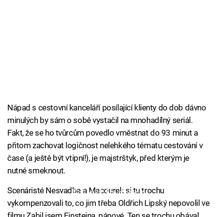
Nápad s cestovní kanceláří posílající klienty do dob dávno
minulých by sám o sobě vystačil na mnohadílný seriál.
Fakt, že se ho tvůrcům povedlo vměstnat do 93 minut a
přitom zachovat logičnost nelehkého tématu cestování v
čase (a ještě být vtipní!), je majstrštyk, před kterým je
nutné smeknout.
Scenáristé Nesvadba a Macourek si tu trochu
Failed to fetch
vykompenzovali to, co jim třeba Oldřich Lipský nepovolil ve
filmu Zabil jsem Einsteina, pánové. Ten se trochu obával,