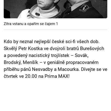
Cool Esport
Pořady
Zítra vstanu a opařím se čajem 1
TV Program
Sledujte prima+
Kdo by neznal nejlepší české sci-fi všech dob.
Skvělý Petr Kostka ve dvojroli bratrů Burešových
a povedený nacistický trojlístek – Sovák,
Přihlášení
Brodský, Menšík – v geniálně propracovaném
příběhu pánů Nesvadby a Macourka. Dívejte se ve
Sledujte nás
čtvrtek ve 20.00 na Prima MAX!