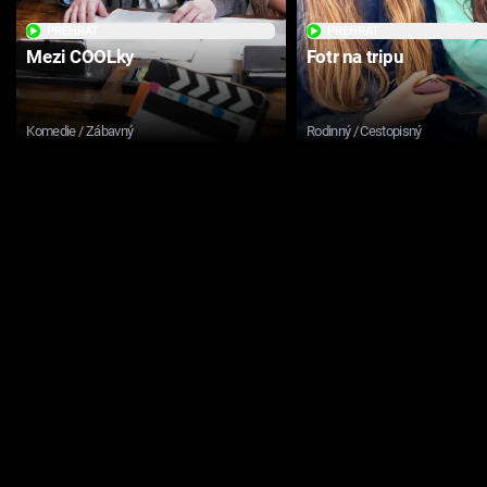
PŘEHRÁT
PŘEHRÁT
Mezi COOLky
Fotr na tripu
Komedie / Zábavný
Rodinný / Cestopisný