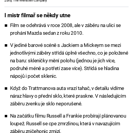
Zdroj: The Weinstein Company
I mistr filmař se někdy utne
Film se odehrává v roce 2008, ale v záběru na ulici se
prohání Mazda sedan z roku 2010.
V jediné barové scéně s Jackiem a Mickeym se mezi
jednotlivými záběry střídá úplně všechno, co je položené
na baru: skleničky mění polohu (jednou je jich více,
podruhé méně a potřetí zase více). Střídá se hladina
nápojů i počet sklenic.
Když do Trattmanova auta vrazí tahač, v detailu vidíme
náraz hlavy o přední sklo, které praskne. V následujícím
záběru zvenku je sklo neporušené.
Na začátku filmu Russell a Frankie probírají plánovanou
loupež. Russell se cpe zmrzlinou, která v navazujícím
záběru zničehonic zmizí.