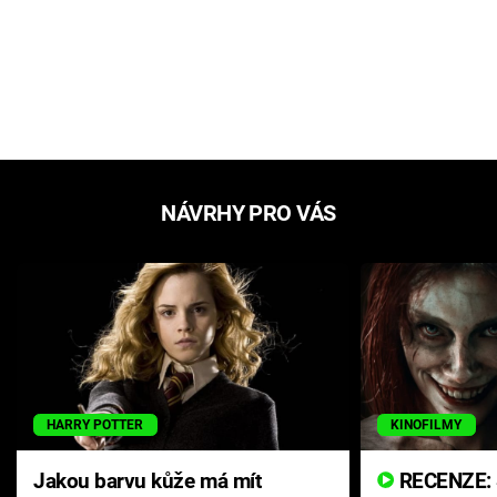
NÁVRHY PRO VÁS
HARRY POTTER
KINOFILMY
Jakou barvu kůže má mít
RECENZE: Smrtelné zlo se