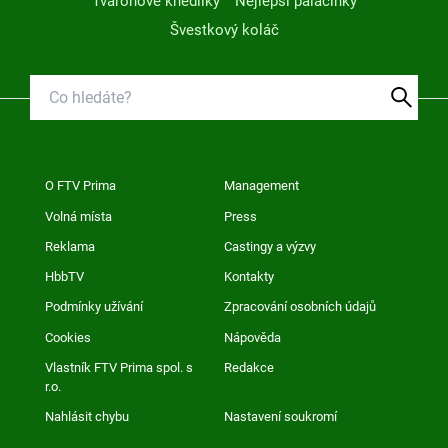
Tvarohové knedlíky
Nejlepší palačinky
Švestkový koláč
O FTV Prima
Management
Volná místa
Press
Reklama
Castingy a výzvy
HbbTV
Kontakty
Podmínky užívání
Zpracování osobních údajů
Cookies
Nápověda
Vlastník FTV Prima spol. s
Redakce
r.o.
Nahlásit chybu
Nastavení soukromí