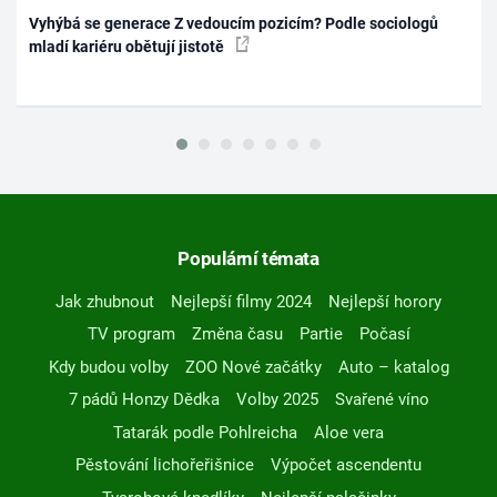
Vyhýbá se generace Z vedoucím pozicím? Podle sociologů
mladí kariéru obětují jistotě
Populární témata
Jak zhubnout
Nejlepší filmy 2024
Nejlepší horory
TV program
Změna času
Partie
Počasí
Kdy budou volby
ZOO Nové začátky
Auto – katalog
7 pádů Honzy Dědka
Volby 2025
Svařené víno
Tatarák podle Pohlreicha
Aloe vera
Pěstování lichořeřišnice
Výpočet ascendentu