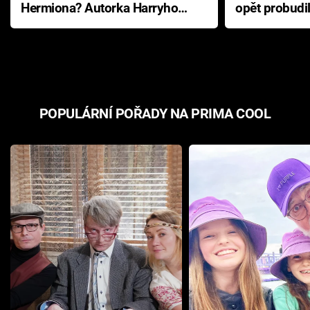
Hermiona? Autorka Harryho
opět probudi
Pottera přišla s ráznou
přichází s n
odpovědí
hororovou n
POPULÁRNÍ POŘADY NA PRIMA COOL