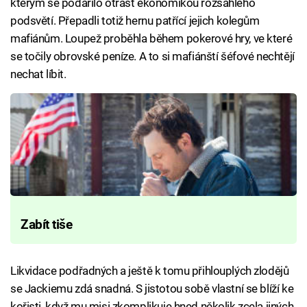
kterým se podařilo otřást ekonomikou rozsáhlého
podsvětí. Přepadli totiž hernu patřící jejich kolegům
mafiánům. Loupež proběhla během pokerové hry, ve které
se točily obrovské peníze. A to si mafiánští šéfové nechtějí
nechat líbit.
Zabít tiše
Likvidace podřadných a ještě k tomu přihlouplých zlodějů
se Jackiemu zdá snadná. S jistotou sobě vlastní se blíží ke
kořisti, když mu misi zkomplikuje hned několik zcela jiných