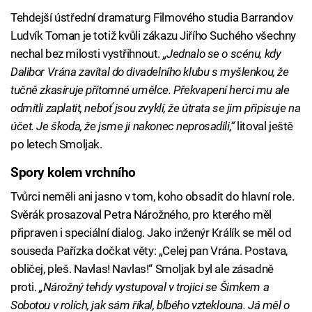
Tehdejší ústřední dramaturg Filmového studia Barrandov
Ludvík Toman je totiž kvůli zákazu Jiřího Suchého všechny
nechal bez milosti vystřihnout.
„Jednalo se o scénu, kdy
Dalibor Vrána zavítal do divadelního klubu s myšlenkou, že
tučně zkasíruje přítomné umělce. Překvapení herci mu ale
odmítli zaplatit, neboť jsou zvyklí, že útrata se jim připisuje na
účet. Je škoda, že jsme ji nakonec neprosadili,“
litoval ještě
po letech Smoljak.
Spory kolem vrchního
Tvůrci neměli ani jasno v tom, koho obsadit do hlavní role.
Svěrák prosazoval Petra Nárožného, pro kterého měl
připraven i speciální dialog. Jako inženýr Králík se měl od
souseda Pařízka dočkat věty: „Celej pan Vrána. Postava,
obličej, pleš. Navlas! Navlas!“ Smoljak byl ale zásadně
proti.
„Nárožný tehdy vystupoval v trojici se Šimkem a
Sobotou v rolích, jak sám říkal, blbého vzteklouna. Já měl o