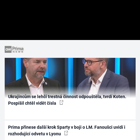
Ukrajincům se lehčí trestná činnost odpouštěla, tvrdí Koten.
Pospíšil chtěl vidět čísla
Prima přinese další krok Sparty v boji o LM. Fanoušci uvidí i
rozhodující odvetu v Lyonu