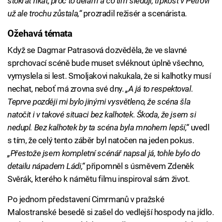
stokrát říkat, proč to dělám a co tím sleduji, trpkost v Petrovi
už ale trochu zůstala,“
prozradil režisér a scenárista.
Ožehavá témata
Když se Dagmar Patrasová dozvěděla, že ve slavné
sprchovací scéně bude muset svléknout úplně všechno,
vymyslela si lest. Smoljakovi nakukala, že si kalhotky musí
nechat, neboť má zrovna své dny.
„A já to respektoval.
Teprve později mi bylo jinými vysvětleno, že scéna šla
natočit i v takové situaci bez kalhotek. Škoda, že jsem si
nedupl. Bez kalhotek by ta scéna byla mnohem lepší,“
uvedl
s tím, že celý tento záběr byl natočen na jeden pokus.
„Přestože jsem kompletní scénář napsal já, tohle bylo do
detailu nápadem Ládi,“
připomněl s úsměvem Zdeněk
Svěrák, kterého k námětu filmu inspiroval sám život.
Po jednom představení Cimrmanů v pražské
Malostranské besedě si zašel do vedlejší hospody na jídlo.