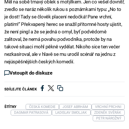
Měl na sobě tmavý oblek s motýlkem. Jen co vešel dovnitř,
zvedlo se naráz několik rukou s poznámkami typu: „No to
je dost! Tady se člověk placení nedočká! Pane vrchní,
platím!“ Překvapený herec se snažil přítomné hosty ujistit,
že není pingl a že se jedná o omyl, byť podvědomě
zalitoval, že nemá povahu podvodníka, protože by na
takové situaci mohl pěkně vydělat. Nikoho sice ten večer
nezkasíroval, ale v hlavě se mu urodil scénář na jednu z
nejúspěšnějších českých komedií.
Vstoupit do diskuze
SDÍLEJTE ČLÁNEK
ŠTÍTKY
ČESKÁ KOMEDIE
JOSEF ABRHÁM
VRCHNÍ PRCHNI
DAGMAR PATRASOVÁ
LADISLAV SMOLJAK
ZDENĚK SVĚRÁK
PETR NÁROŽNÝ