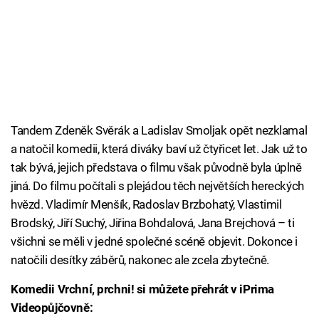
Tandem Zdeněk Svěrák a Ladislav Smoljak opět nezklamal
a natočil komedii, která diváky baví už čtyřicet let. Jak už to
tak bývá, jejich představa o filmu však původně byla úplně
jiná. Do filmu počítali s plejádou těch největších hereckých
hvězd. Vladimír Menšík, Radoslav Brzbohatý, Vlastimil
Brodský, Jiří Suchý, Jiřina Bohdalová, Jana Brejchová – ti
všichni se měli v jedné společné scéně objevit. Dokonce i
natočili desítky záběrů, nakonec ale zcela zbytečně.
Komedii Vrchní, prchni! si můžete přehrát v iPrima
Videopůjčovně: