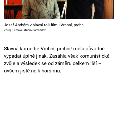
Cool Esport
Pořady
Josef Abrhám v hlavní roli filmu Vrchní, prchni!
TV Program
Zdroj: Filmové studio Barrandov
Sledujte prima+
Slavná komedie Vrchní, prchni! měla původně
vypadat úplně jinak. Zasáhla však komunistická
Přihlášení
zvůle a výsledek se od záměru celkem liší –
ovšem jistě ne k horšímu.
Sledujte nás