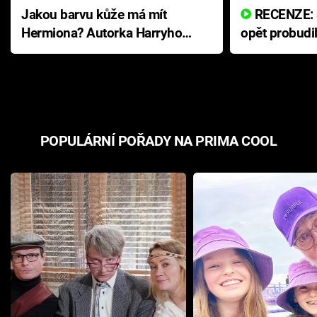
Jakou barvu kůže má mít
RECENZE: Smrtelné zlo se
Hermiona? Autorka Harryho
opět probudi
Pottera přišla s ráznou
přichází s n
odpovědí
hororovou n
POPULÁRNÍ POŘADY NA PRIMA COOL