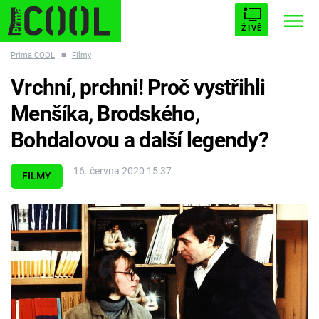
ŽIVĚ
Prima COOL
■
Filmy
STARHOUSE
BUFFY, PŘEMOŽITELKA UPÍRŮ
Trendy:
Vrchní, prchni! Proč vystřihli
ESCAPE
PLNEJ KOTEL
AVENGERS 5
Menšíka, Brodského,
Bohdalovou a další legendy?
16. června 2020 15:37
FILMY
Témata
Filmy
Seriály
Hry