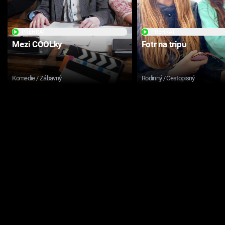
PŘEHRÁT
PŘEHRÁT
Mezi COOLky
Fotr na tripu
Komedie / Zábavný
Rodinný / Cestopisný