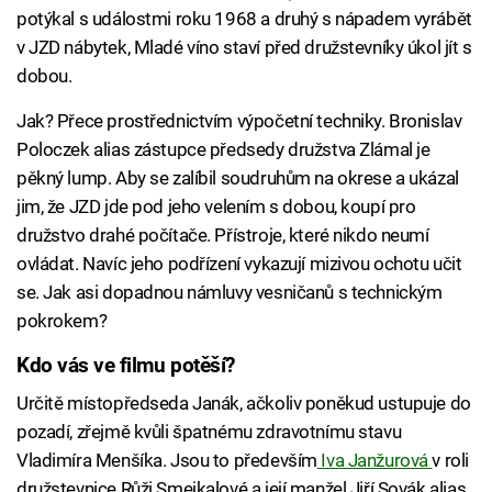
potýkal s událostmi roku 1968 a druhý s nápadem vyrábět
v JZD nábytek, Mladé víno staví před družstevníky úkol jít s
dobou.
Jak? Přece prostřednictvím výpočetní techniky. Bronislav
Poloczek alias zástupce předsedy družstva Zlámal je
pěkný lump. Aby se zalíbil soudruhům na okrese a ukázal
jim, že JZD jde pod jeho velením s dobou, koupí pro
družstvo drahé počítače. Přístroje, které nikdo neumí
ovládat. Navíc jeho podřízení vykazují mizivou ochotu učit
se. Jak asi dopadnou námluvy vesničanů s technickým
pokrokem?
Kdo vás ve filmu potěší?
Určitě místopředseda Janák, ačkoliv poněkud ustupuje do
pozadí, zřejmě kvůli špatnému zdravotnímu stavu
Vladimíra Menšíka. Jsou to především
Iva Janžurová
v roli
družstevnice Růži Smejkalové a její manžel Jiří Sovák alias