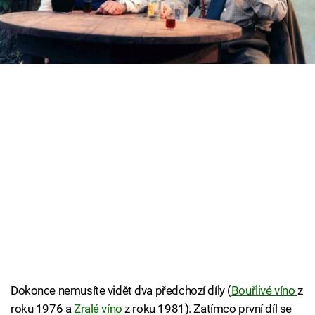
Cool Esport
agitaci na uzdě. Ve čtvrtek 29. července ve 20.00
na Prima MAX!
Pořady
TV Program
Sledujte prima+
Přihlášení
Sledujte nás
Dokonce nemusíte vidět dva předchozí díly (
Bouřlivé víno
z
roku 1976 a
Zralé víno
z roku 1981). Zatímco první díl se