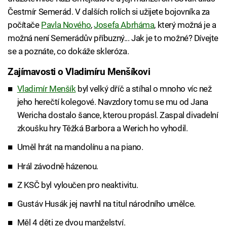
Čestmír Semerád. V dalších rolích si užijete bojovníka za
počítače
Pavla Nového
,
Josefa Abrháma
, který možná je a
možná není Semerádův příbuzný... Jak je to možné? Dívejte
se a poznáte, co dokáže skleróza.
Zajímavosti o Vladimíru Menšíkovi
Vladimír Menšík
byl velký dříč a stíhal o mnoho víc než
jeho herečtí kolegové. Navzdory tomu se mu od Jana
Wericha dostalo šance, kterou propásl. Zaspal divadelní
zkoušku hry Těžká Barbora a Werich ho vyhodil.
Uměl hrát na mandolínu a na piano.
Hrál závodně házenou.
Z KSČ byl vyloučen pro neaktivitu.
Gustáv Husák jej navrhl na titul národního umělce.
Měl 4 děti ze dvou manželství.