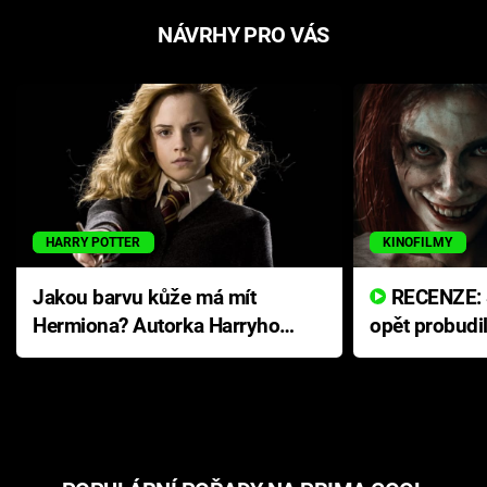
NÁVRHY PRO VÁS
HARRY POTTER
KINOFILMY
Jakou barvu kůže má mít
RECENZE: Smrtelné zlo se
Hermiona? Autorka Harryho
opět probudi
Pottera přišla s ráznou
přichází s n
odpovědí
hororovou n