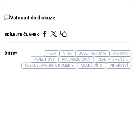
Vstoupit do diskuze
SDÍLEJTE ČLÁNEK
ŠTÍTKY
FILM
VÍNO
JOSEF ABRHÁM
MORAVA
PAVEL NOVÝ
IVA JANŽUROVÁ
VLADIMÍR MENŠÍK
ČESKOSLOVENSKÁ KOMEDIE
MLADÉ VÍNO
VINAŘSTVÍ