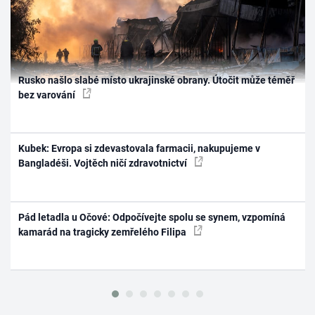
Rusko našlo slabé místo ukrajinské obrany. Útočit může téměř
bez varování
Kubek: Evropa si zdevastovala farmacii, nakupujeme v
Bangladéši. Vojtěch ničí zdravotnictví
Pád letadla u Očové: Odpočívejte spolu se synem, vzpomíná
kamarád na tragicky zemřelého Filipa