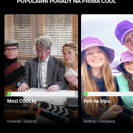
POPULÁRNÍ POŘADY NA PRIMA COOL
PŘEHRÁT
PŘEHRÁT
Mezi COOLky
Fotr na tripu
Komedie / Zábavný
Rodinný / Cestopisný