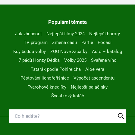
Populární témata
Jak zhubnout
Nejlepší filmy 2024
Nejlepší horory
TV program
Změna času
Partie
Počasí
Kdy budou volby
ZOO Nové začátky
Auto – katalog
7 pádů Honzy Dědka
Volby 2025
Svařené víno
Tatarák podle Pohlreicha
Aloe vera
Pěstování lichořeřišnice
Výpočet ascendentu
Tvarohové knedlíky
Nejlepší palačinky
Švestkový koláč