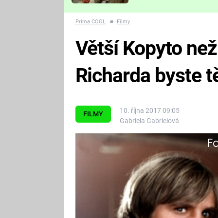
Které děsivé pecky vám
nejvíc zvednou tep?
Prima COOL
■
Filmy
Větší Kopyto než 
Richarda byste t
10. října 2017 09:05
FILMY
Gabriela Gabrielová
Fa
Z geniálního spojení smolaře P
Depardieu se zrodily celkem tři 
(1983) a Uprchlíci (1986). Škoda,
opravdu povedené. Na tu první z
od 20.00 na Prima MAX.