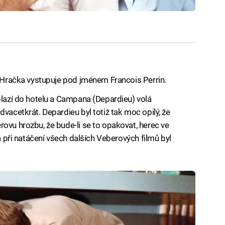
u Hračka vystupuje pod jménem Francois Perrin.
plazí do hotelu a Campana (Depardieu) volá
dvacetkrát. Depardieu byl totiž tak moc opilý, že
ovu hrozbu, že bude-li se to opakovat, herec ve
 a při natáčení všech dalších Veberových filmů byl