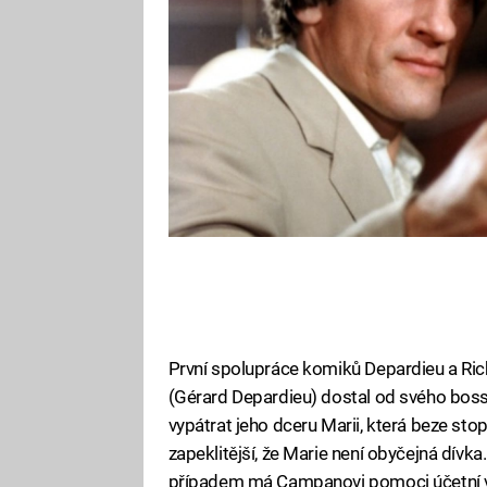
První spolupráce komiků Depardieu a Ri
(Gérard Depardieu) dostal od svého boss
vypátrat jeho dceru Marii, která beze stop
zapeklitější, že Marie není obyčejná dívka.
případem má Campanovi pomoci účetní v 