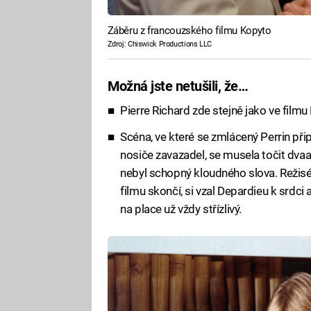
Záběru z francouzského filmu Kopyto
Zdroj: Chiswick Productions LLC
Možná jste netušili, že…
Pierre Richard zde stejně jako ve film
Scéna, ve které se zmlácený Perrin při
nosiče zavazadel, se musela točit dvaa
nebyl schopný kloudného slova. Režisér
filmu skončí, si vzal Depardieu k srdci
na place už vždy střízlivý.