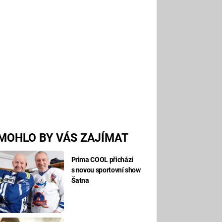
MOHLO BY VÁS ZAJÍMAT
Prima COOL přichází
s novou sportovní show
Šatna