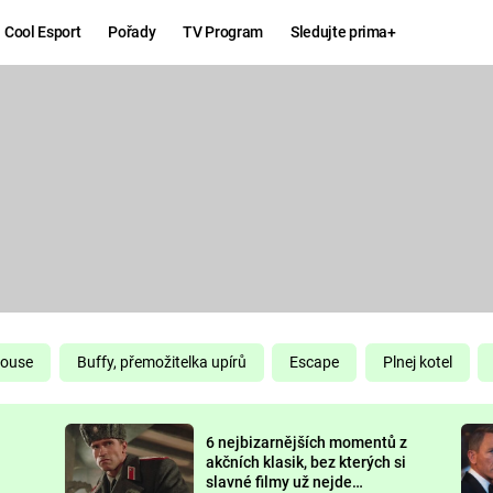
Cool Esport
Pořady
TV Program
Sledujte prima+
Hry
Zábava
MAFIA
ZÁBAVN
GALERI
GTA 6
NEJLEP
KINGDOM
KOMEDI
COME:
DELIVERANCE
CHUCK
House
Buffy, přemožitelka upírů
Escape
Plnej kotel
NORRIS
ESPORT
6 nejbizarnějších momentů z
DEADP
akčních klasik, bez kterých si
slavné filmy už nejde