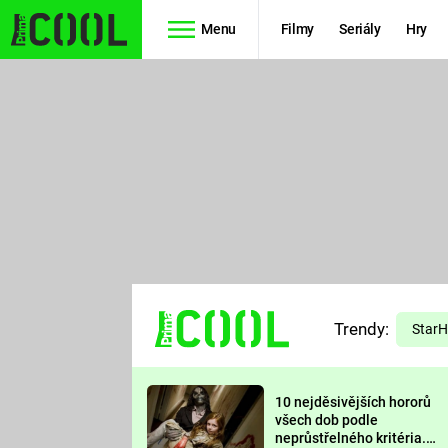
Menu
Filmy
Seriály
Hry
Seriály
Filmy
SIMPSONOVI
STAR WARS
HVĚZDNÁ
AVENGERS
BRÁNA
RYCHLE A
TEORIE
ZBĚSILE 10
Trendy:
VELKÉHO
Star
PREDÁTOR
TŘESKU
10 nejděsivějších hororů
FUTURAMA
všech dob podle
neprůstřelného kritéria.