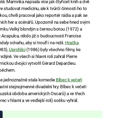
telé. Maminka napsala více jak čtyřicet knih a dvě
ve studovat medicínu, ale k tvůrčí činnosti ho to
kou, chvíli pracoval jako reportér rádia a pak se
lních her a scénářů. Upozornil na sebe hned svým
mku Velký blondýn s černou botou (1972) a
 Acapulca, nikdo již o budoucnosti Francise
y odvahu, aby si troufl i na režii.
Hračka
983),
Uprchlíci
(1986) byly všechno filmy, ke
ežijně. Ve všech si hlavní roli zahrál Pierre
mickou dvojici vytvořil Gérard Depardieu.
spěchem.
le jednoznačně stala komedie
Blbec k večeři
astní stejnojmenné divadelní hry. Blbec k večeři
couzská obdoba amerických Oscarů) a ve třech
rec v hlavní a ve vedlejší roli) sošku vyhrál.