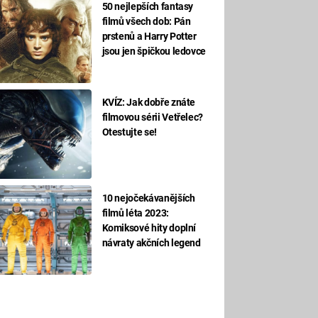
50 nejlepších fantasy
filmů všech dob: Pán
prstenů a Harry Potter
jsou jen špičkou ledovce
KVÍZ: Jak dobře znáte
filmovou sérii Vetřelec?
Otestujte se!
10 nejočekávanějších
filmů léta 2023:
Komiksové hity doplní
návraty akčních legend