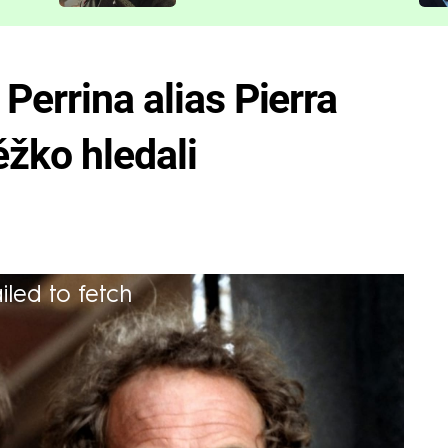
představit
Perrina alias Pierra
ěžko hledali
iled to fetch
ierra Richarda a mužného macha Gérarda
komedie: Kopyto (1981), Otec a otec
 že jen tak málo, protože všechny jsou
 nich se můžete mrknout už teď v pátek