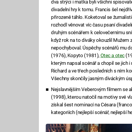
dva strýci i matka byli všichni spisova
divadelní hry k tomu. Francis šel nejdří
přirozeně táhlo. Koketoval se žurnalisti
rozhodl věnovat víc času psaní divade
druhým scénářem k celovečernímu sní
když rok na to diváky okouzlil Mužem z
nepochyboval. Úspěchy scénářů mu dodal
(1976), Kopyto (1981),
Otec a otec
(1
kterým napsal scénář a chopil se jich i r
Richard a ve třech posledních s ním ko
Všechny skončily jasným diváckým ú
Nejslavnějším Veberovým filmem se a
(1998), kterou natočil na motivy své vl
získal šest nominací na Césara (fran
kategoriích (nejlepší scénář, nejlepší he