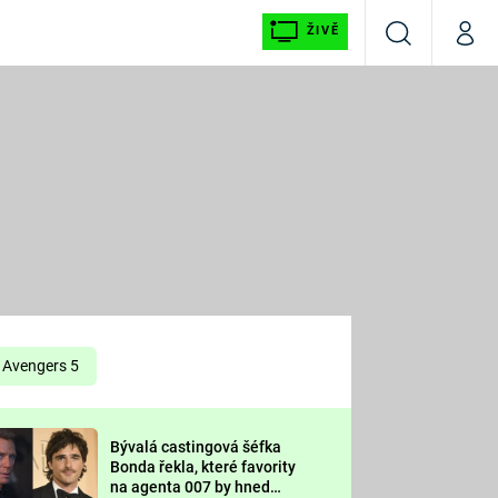
ŽIVĚ
Vyhledávání
Můj p
Prima+
É
CNN Prima NEWS
E
Prima FRESH
ŠÍ
Prima LIVING
E
Prima Ženy
Avengers 5
Prima LAJK
Bývalá castingová šéfka
OOL
Bonda řekla, které favority
Sledujte nás
na agenta 007 by hned