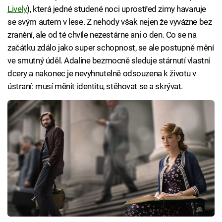
Lively
), která jedné studené noci uprostřed zimy havaruje
se svým autem v lese. Z nehody však nejen že vyvázne bez
zranění, ale od té chvíle nezestárne ani o den. Co se na
začátku zdálo jako super schopnost, se ale postupně mění
ve smutný úděl. Adaline bezmocně sleduje stárnutí vlastní
dcery a nakonec je nevyhnutelně odsouzena k životu v
ústraní: musí měnit identitu, stěhovat se a skrývat.