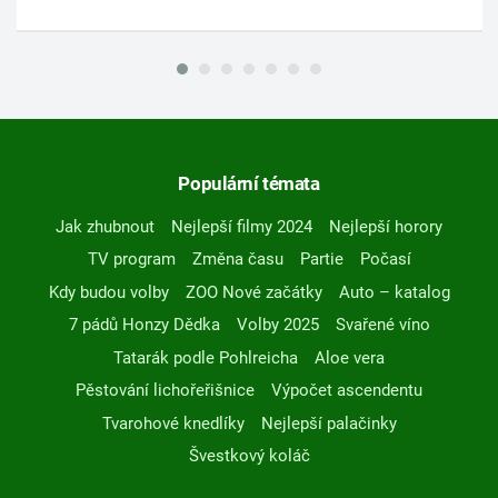
Populární témata
Jak zhubnout
Nejlepší filmy 2024
Nejlepší horory
TV program
Změna času
Partie
Počasí
Kdy budou volby
ZOO Nové začátky
Auto – katalog
7 pádů Honzy Dědka
Volby 2025
Svařené víno
Tatarák podle Pohlreicha
Aloe vera
Pěstování lichořeřišnice
Výpočet ascendentu
Tvarohové knedlíky
Nejlepší palačinky
Švestkový koláč