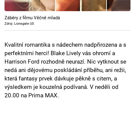
Cool Esport
Záběry z filmu Věčně mladá
Pořady
Zdroj: Lionsgate US
TV Program
Kvalitní romantika s nádechem nadpřirozena a s
Sledujte prima+
perfektními herci! Blake Lively vás ohromí a
Harrison Ford rozhodně neurazí. Nic vytknout se
Přihlášení
nedá ani dějovému poskládání příběhu, ani režii,
která fantasy prvek dávkuje pěkně s citem, a
výsledkem je kouzelná podívaná. V neděli od
Sledujte nás
20.00 na Prima MAX.