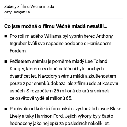
Záběry z filmu Věčně mladá
Zdroj: Lionsgate US
Co jste možná o filmu Věčně mladá netušili…
Pro roli mladého Williama byl vybrán herec Anthony
Ingruber kvůli své nápadné podobně s Harrisonem
Fordem.
Režisérem snímku je poměrně mladý Lee Toland
Krieger, kterému v době natáčení bylo pouhých
dvaatřicet let. Navzdory svému mládí a zkušenostem
pouze z pár snímků, dokázal ale z filmu udělat kasovní
úspěch. S rozpočtem 25 milionů dolarů si snímek
celosvětově vydělal milionů 65.
Pochvalu od kritiků i fanoušků si vysloužila hlavně Blake
Lively a taky Harrison Ford. Jejich výkony byly často
hodnoceny jako nejlepší za posledních několik let.