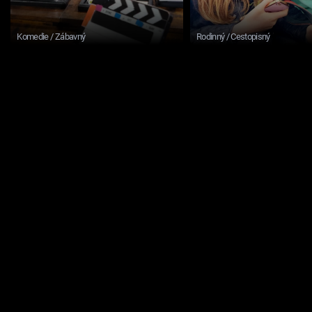
Komedie / Zábavný
Rodinný / Cestopisný