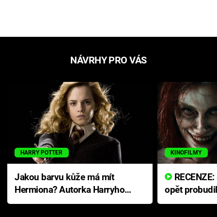
NÁVRHY PRO VÁS
HARRY POTTER
KINOFILMY
Jakou barvu kůže má mít
RECENZE: Smrtelné zlo se
Hermiona? Autorka Harryho
opět probudi
Pottera přišla s ráznou
přichází s n
odpovědí
hororovou n