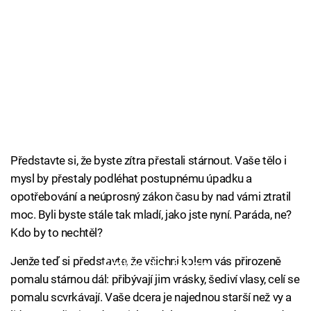
Představte si, že byste zítra přestali stárnout. Vaše tělo i
mysl by přestaly podléhat postupnému úpadku a
opotřebování a neúprosný zákon času by nad vámi ztratil
moc. Byli byste stále tak mladí, jako jste nyní. Paráda, ne?
Kdo by to nechtěl?
Jenže teď si představte, že všichni kolem vás přirozeně
Failed to fetch
pomalu stárnou dál: přibývají jim vrásky, šediví vlasy, celí se
pomalu scvrkávají. Vaše dcera je najednou starší než vy a