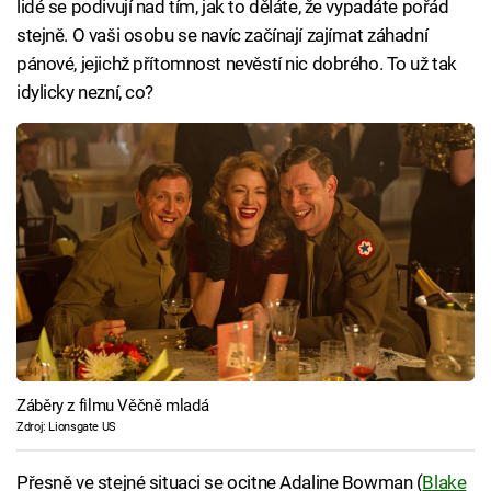
lidé se podivují nad tím, jak to děláte, že vypadáte pořád
stejně. O vaši osobu se navíc začínají zajímat záhadní
pánové, jejichž přítomnost nevěstí nic dobrého. To už tak
idylicky nezní, co?
Záběry z filmu Věčně mladá
Zdroj: Lionsgate US
Přesně ve stejné situaci se ocitne Adaline Bowman (
Blake