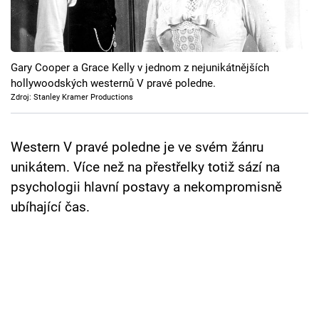
Cool Esport
Pořady
Gary Cooper a Grace Kelly v jednom z nejunikátnějších
TV Program
hollywoodských westernů V pravé poledne.
Zdroj: Stanley Kramer Productions
Sledujte prima+
Western V pravé poledne je ve svém žánru
Přihlášení
unikátem. Více než na přestřelky totiž sází na
psychologii hlavní postavy a nekompromisně
ubíhající čas.
Sledujte nás