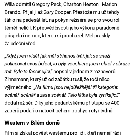
Willa odmítli Gregory Peck, Charlton Heston i Marlon
Brando. Přijal ji až Gary Cooper. Přestože mu už tehdy
táhlo na padesát let, na pokyn režiséra se pro svou roli
téměř nelíčil. K přesvědčivosti jeho výkonu paradoxně
přispěla i nemoc, kterou si procházel. Měl prasklý
žaludeční vřed.
„Když jsem viděl, jak měl strhanou tvář, jak se snaží
potlačovat svou bolest, to byly věci, které jsem chtěl v obraze
mít. Bylo to fascinující,“
popsal v jednom z rozhovorů
Zinnemann, který už od začátku tušil, že točí něco
výjimečného.
„Na filmu jsou nejdůležitější tři kategorie:
scénář, scénář a zase scénář. Tato látka byla vynikající,“
dodal režisér. Díky jeho pedantskému přístupu se 400
záběrů podařilo natočit během pouhých čtyř týdnů.
Western v Bílém domě
Film si získal pověst westernu pro lidi, kteří nemají rádi