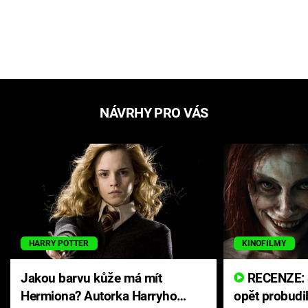
NÁVRHY PRO VÁS
HARRY POTTER
KINOFILMY
Jakou barvu kůže má mít
RECENZE: Smrtelné zlo se
Hermiona? Autorka Harryho
opět probudi