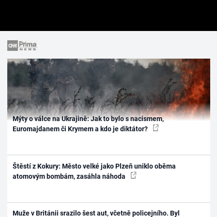
Mýty o válce na Ukrajině: Jak to bylo s nacismem,
Euromajdanem či Krymem a kdo je diktátor?
Štěstí z Kokury: Město velké jako Plzeň uniklo oběma
atomovým bombám, zasáhla náhoda
Muže v Británii srazilo šest aut, včetně policejního. Byl