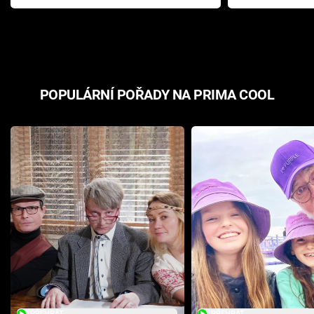
Pottera přišla s ráznou
přichází s n
odpovědí
hororovou n
POPULÁRNÍ POŘADY NA PRIMA COOL
PŘEHRÁT
PŘEHRÁT