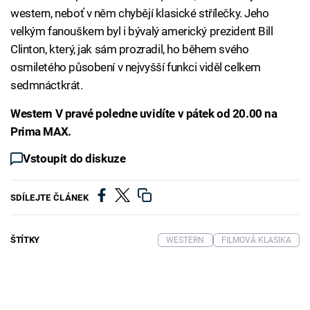
western, neboť v něm chybějí klasické střílečky. Jeho
velkým fanouškem byl i bývalý americký prezident Bill
Clinton, který, jak sám prozradil, ho během svého
osmiletého působení v nejvyšší funkci viděl celkem
sedmnáctkrát.
Western V pravé poledne uvidíte v pátek od 20.00 na
Prima MAX.
Vstoupit do diskuze
SDÍLEJTE ČLÁNEK
ŠTÍTKY
WESTERN
FILMOVÁ KLASIKA