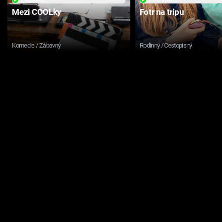
Mezi COOLky
Fotr na tripu
Komedie / Zábavný
Rodinný / Cestopisný