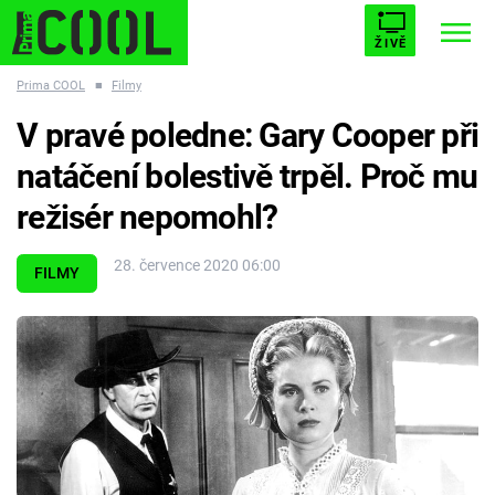
ŽIVĚ
Prima COOL
■
Filmy
STARHOUSE
BUFFY, PŘEMOŽITELKA UPÍRŮ
Trendy:
V pravé poledne: Gary Cooper při
ESCAPE
PLNEJ KOTEL
AVENGERS 5
natáčení bolestivě trpěl. Proč mu
režisér nepomohl?
28. července 2020 06:00
FILMY
Témata
Filmy
Seriály
Hry