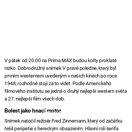
V pátek od 20.00 na Prima MAX budou kolty proklatě
nízko. Dobrodružný snímek V pravé poledne, který byl
prvním westernem uvedeným v našich kinech po roce
1948, rozhodně stojí za to vidět. Podle Amerického
filmového institutu se jedná o druhý nejlepší western světa
a 27. nejlepší film všech dob.
Bolest jako hnací motor
Failed to fetch
Snímek natočil režisér Fred Zinnemann, který od začátku
řešil peripetie s hereckým obsazením. Hlavní roli šerifa