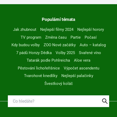
Populární témata
Jak zhubnout
Nejlepší filmy 2024
Nejlepší horory
TV program
Změna času
Partie
Počasí
Kdy budou volby
ZOO Nové začátky
Auto – katalog
7 pádů Honzy Dědka
Volby 2025
Svařené víno
Tatarák podle Pohlreicha
Aloe vera
Pěstování lichořeřišnice
Výpočet ascendentu
Tvarohové knedlíky
Nejlepší palačinky
Švestkový koláč