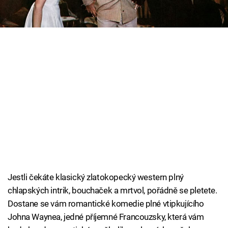
Cool Esport
Pořady
TV Program
Sledujte prima+
Přihlášení
Sledujte nás
Jestli čekáte klasický zlatokopecký western plný
chlapských intrik, bouchaček a mrtvol, pořádně se pletete.
Dostane se vám romantické komedie plné vtipkujícího
Johna Waynea, jedné příjemné Francouzsky, která vám