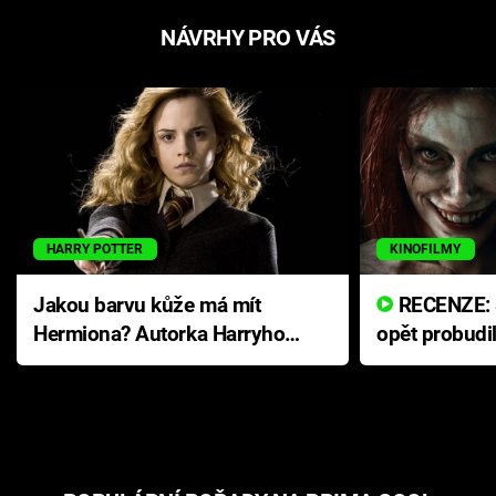
NÁVRHY PRO VÁS
HARRY POTTER
KINOFILMY
Jakou barvu kůže má mít
RECENZE: Smrtelné zlo se
Hermiona? Autorka Harryho
opět probudi
Pottera přišla s ráznou
přichází s n
odpovědí
hororovou n