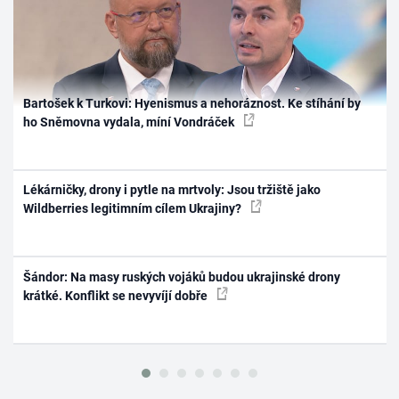
Bartošek k Turkovi: Hyenismus a nehoráznost. Ke stíhání by
ho Sněmovna vydala, míní Vondráček
Lékárničky, drony i pytle na mrtvoly: Jsou tržiště jako
Wildberries legitimním cílem Ukrajiny?
Šándor: Na masy ruských vojáků budou ukrajinské drony
krátké. Konflikt se nevyvíjí dobře