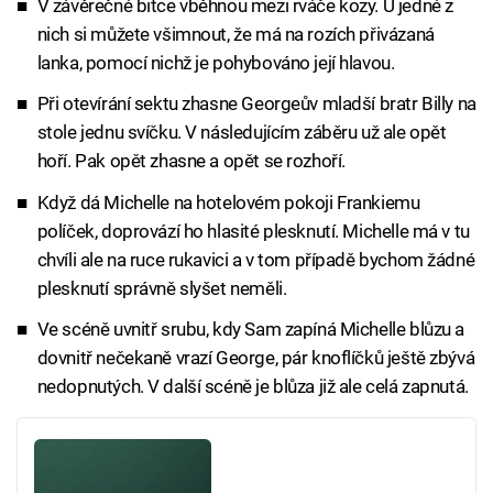
V závěrečné bitce vběhnou mezi rváče kozy. U jedné z
nich si můžete všimnout, že má na rozích přivázaná
lanka, pomocí nichž je pohybováno její hlavou.
Při otevírání sektu zhasne Georgeův mladší bratr Billy na
stole jednu svíčku. V následujícím záběru už ale opět
hoří. Pak opět zhasne a opět se rozhoří.
Když dá Michelle na hotelovém pokoji Frankiemu
políček, doprovází ho hlasité plesknutí. Michelle má v tu
chvíli ale na ruce rukavici a v tom případě bychom žádné
plesknutí správně slyšet neměli.
Ve scéně uvnitř srubu, kdy Sam zapíná Michelle blůzu a
dovnitř nečekaně vrazí George, pár knoflíčků ještě zbývá
nedopnutých. V další scéně je blůza již ale celá zapnutá.