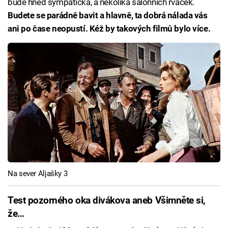
bude hned sympatická, a několika salonních rvaček.
Budete se parádně bavit a hlavně, ta dobrá nálada vás
ani po čase neopustí. Kéž by takových filmů bylo více.
Na sever Aljašky 3
Test pozorného oka divákova aneb Všimněte si,
že…