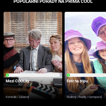
POPULÁRNÍ POŘADY NA PRIMA COOL
PŘEHRÁT
PŘEHRÁT
Mezi COOLky
Fotr na tripu
Komedie / Zábavný
Rodinný / Reality / Cestopisný