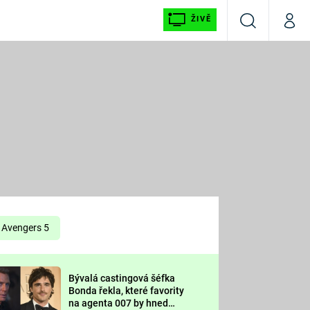
ŽIVĚ
Vyhledávání
Můj p
Prima+
É
CNN Prima NEWS
E
Prima FRESH
ŠÍ
Prima LIVING
E
Prima Ženy
Avengers 5
Prima LAJK
Bývalá castingová šéfka
OOL
Bonda řekla, které favority
Sledujte nás
na agenta 007 by hned