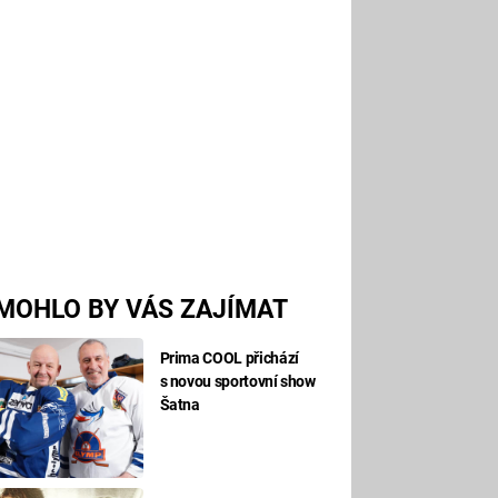
MOHLO BY VÁS ZAJÍMAT
Prima COOL přichází
s novou sportovní show
Šatna