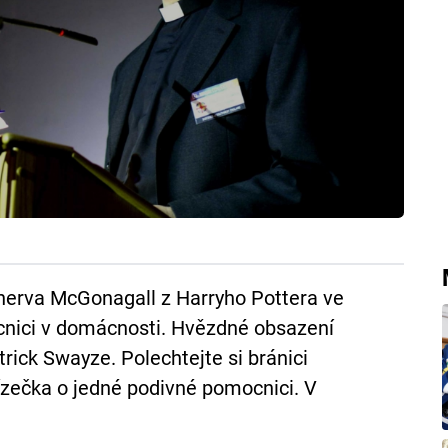
Minerva McGonagall z Harryho Pottera ve
cnici v domácnosti. Hvězdné obsazení
rick Swayze. Polechtejte si bránici
ízečka o jedné podivné pomocnici. V