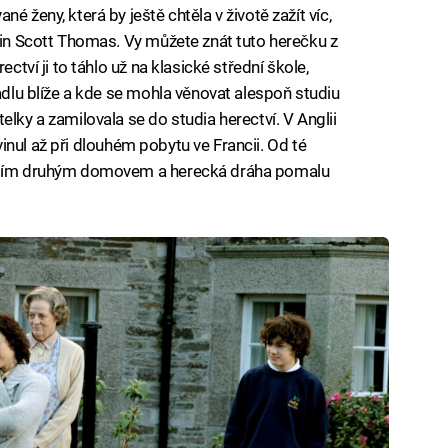
é ženy, která by ještě chtěla v životě zažít víc,
stin Scott Thomas. Vy můžete znát tuto herečku z
rectví ji to táhlo už na klasické střední škole,
vadlu blíže a kde se mohla věnovat alespoň studiu
elky a zamilovala se do studia herectví. V Anglii
ozvinul až při dlouhém pobytu ve Francii. Od té
jejím druhým domovem a herecká dráha pomalu