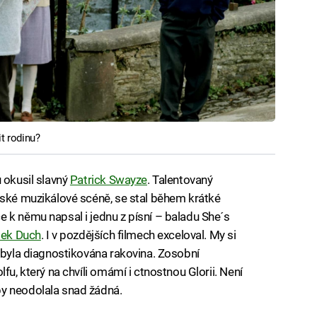
it rodinu?
 okusil slavný
Patrick Swayze
. Talentovaný
yské muzikálové scéně, se stal během krátké
 k němu napsal i jednu z písní – baladu She´s
ek Duch
. I v pozdějších filmech exceloval. My si
u byla diagnostikována rakovina. Zosobní
fu, který na chvíli omámí i ctnostnou Glorii. Není
y neodolala snad žádná.