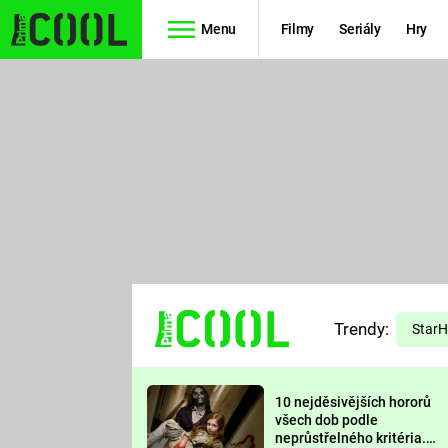
Menu
Filmy
Seriály
Hry
Seriály
Filmy
SIMPSONOVI
STAR WARS
HVĚZDNÁ
AVENGERS
BRÁNA
RYCHLE A
TEORIE
ZBĚSILE 10
Trendy:
VELKÉHO
Star
PREDÁTOR
TŘESKU
10 nejděsivějších hororů
FUTURAMA
všech dob podle
neprůstřelného kritéria.