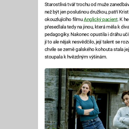
Starostlivá tvář trochu od muže zanedbávan
než být jen poslušnou družkou, patří Kri
okouzlujícího filmu
Anglický pacient
. K he
přesedlala tedy na jinou, která měla k di
pedagogiky. Nakonec opustila i dráhu učit
jí to ale nějak nesvědčilo, její talent se r
chvíle se země galského kohouta stala 
stoupala k hvězdným výšinám.