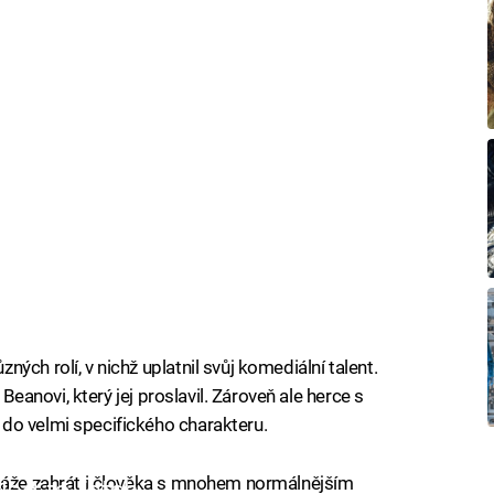
ch rolí, v nichž uplatnil svůj komediální talent.
 Beanovi, který jej proslavil. Zároveň ale herce s
do velmi specifického charakteru.
okáže zahrát i člověka s mnohem normálnějším
iled to fetch