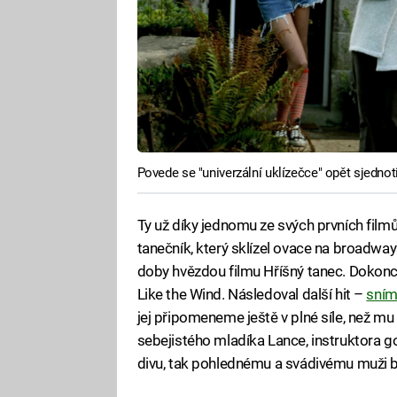
Povede se "univerzální uklízečce" opět sjednot
Ty už díky jednomu ze svých prvních filmů
tanečník, který sklízel ovace na broadwa
doby hvězdou filmu Hříšný tanec. Dokonce
Like the Wind. Následoval další hit –
sním
jej připomeneme ještě v plné síle, než m
sebejistého mladíka Lance, instruktora gol
divu, tak pohlednému a svádivému muži b