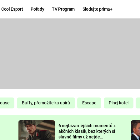
Cool Esport
Pořady
TV Program
Sledujte prima+
Hry
Zábava
MAFIA
ZÁBAVN
GALERI
GTA 6
NEJLEP
KINGDOM
KOMEDI
COME:
DELIVERANCE
CHUCK
House
Buffy, přemožitelka upírů
Escape
Plnej kotel
NORRIS
ESPORT
6 nejbizarnějších momentů z
DEADP
akčních klasik, bez kterých si
slavné filmy už nejde