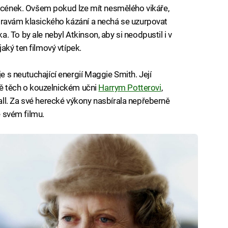
 scének. Ovšem pokud lze mít nesmělého vikáře,
pravám klasického kázání a nechá se uzurpovat
 To by ale nebyl Atkinson, aby si neodpustil i v
aký ten filmový vtípek.
s neutuchající energií Maggie Smith. Její
tně těch o kouzelnickém učni
Harrym Potterovi
,
ll. Za své herecké výkony nasbírala nepřeberně
e svém filmu.