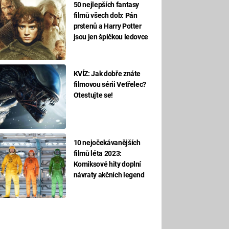
50 nejlepších fantasy
filmů všech dob: Pán
prstenů a Harry Potter
jsou jen špičkou ledovce
KVÍZ: Jak dobře znáte
filmovou sérii Vetřelec?
Otestujte se!
10 nejočekávanějších
filmů léta 2023:
Komiksové hity doplní
návraty akčních legend