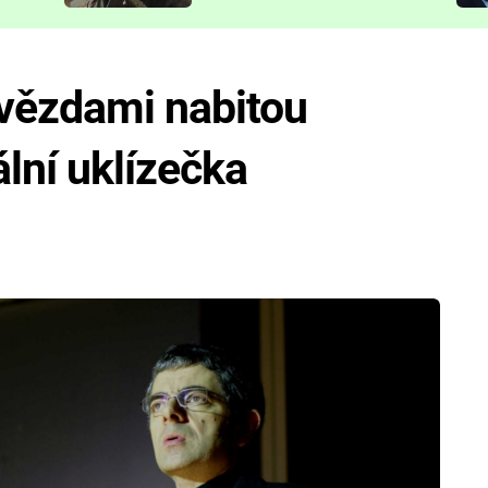
představit
 hvězdami nabitou
lní uklízečka