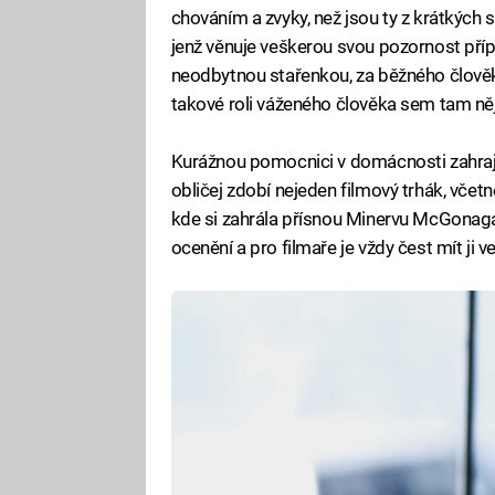
chováním a zvyky, než jsou ty z krátkých
jenž věnuje veškerou svou pozornost pří
neodbytnou stařenkou, za běžného člověka.
takové roli váženého člověka sem tam něj
Kurážnou pomocnici v domácnosti zahraje 
obličej zdobí nejeden filmový trhák, vče
kde si zahrála přísnou Minervu McGonaga
ocenění a pro filmaře je vždy čest mít ji v