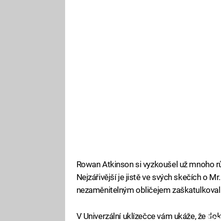
Rowan Atkinson si vyzkoušel už mnoho různý
Nejzářivější je jistě ve svých skečích o Mr.
nezaměnitelným obličejem zaškatulkoval 
V Univerzální uklízečce vám ukáže, že d
Fa