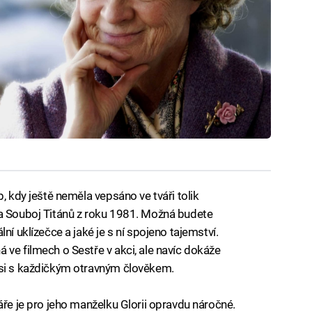
, kdy ještě neměla vepsáno ve tváři tolik
na Souboj Titánů z roku 1981. Možná budete
ní uklízečce a jaké je s ní spojeno tajemství.
 ve filmech o Sestře v akci, ale navíc dokáže
 si s každičkým otravným člověkem.
áře je pro jeho manželku Glorii opravdu náročné.