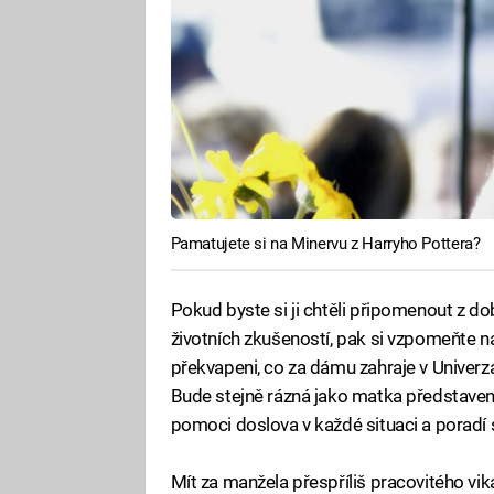
Pamatujete si na Minervu z Harryho Pottera?
Pokud byste si ji chtěli připomenout z dob
životních zkušeností, pak si vzpomeňte 
překvapeni, co za dámu zahraje v Univerzál
Bude stejně rázná jako matka představená
pomoci doslova v každé situaci a poradí
Mít za manžela přespříliš pracovitého vik