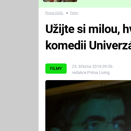
Které děsivé pecky vám
nejvíc zvednou tep?
Prima COOL
■
Filmy
Užijte si milou,
komedii Univerzá
23. března 2018 09:56
FILMY
redakce Prima Living