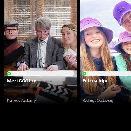
PŘEHRÁT
PŘEHRÁT
Mezi COOLky
Fotr na tripu
Komedie / Zábavný
Rodinný / Cestopisný