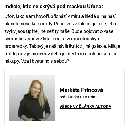
Indicie, kdo se skrývá pod maskou Ufona:
Ufon, jako sám hovoří, přichází v míru a hledá si na naší
planetě nové kamarády. Přišel ze vzdálené galaxie, jeho
zvyky jsou úplně jiné než ty naše. Bude bojovat o vaše
sympatie v show Zlatá maska všemi ufonskými
prostředky. Takový je náš návštěvník z jiné galaxie. Miluje
módu, což je na něm vidět a je ideálním společníkem na
nákupy. Vzali byste ho s sebou?
Markéta Princová
redaktorka FTV Prima
VŠECHNY ČLÁNKY AUTORA