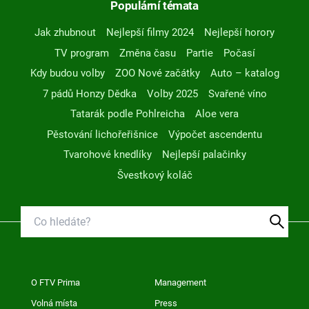
Populární témata
Jak zhubnout
Nejlepší filmy 2024
Nejlepší horory
TV program
Změna času
Partie
Počasí
Kdy budou volby
ZOO Nové začátky
Auto – katalog
7 pádů Honzy Dědka
Volby 2025
Svařené víno
Tatarák podle Pohlreicha
Aloe vera
Pěstování lichořeřišnice
Výpočet ascendentu
Tvarohové knedlíky
Nejlepší palačinky
Švestkový koláč
O FTV Prima
Management
Volná místa
Press