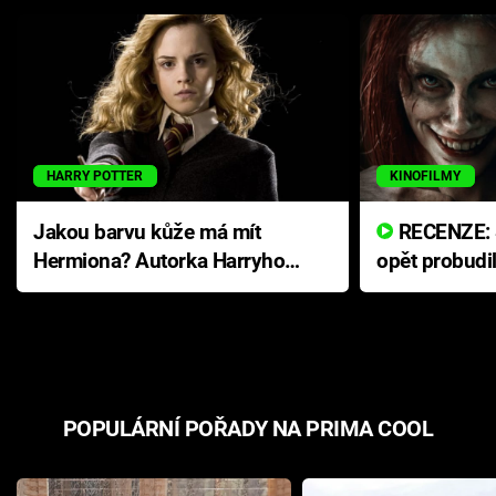
HARRY POTTER
KINOFILMY
Jakou barvu kůže má mít
RECENZE: Smrtelné zlo se
Hermiona? Autorka Harryho
opět probudi
Pottera přišla s ráznou
přichází s n
odpovědí
hororovou n
POPULÁRNÍ POŘADY NA PRIMA COOL