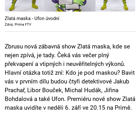
Cool Esport
Zlatá maska - Ufon úvodní
Pořady
Zdroj: Prima FTV
TV Program
Zbrusu nová zábavná show Zlatá maska, kde se
Sledujte prima+
nejen zpívá, je tady. Čeká vás večer plný
překvapení a vtipných i neuvěřitelných výkonů.
Přihlášení
Hlavní otázka totiž zní: Kdo je pod maskou? Bavit
vás v prvním dílu budou čtyři detektivové Jakub
Prachař, Libor Bouček, Michal Hudák, Jiřina
Sledujte nás
Bohdalová a také Ufon. Premiéru nové show Zlatá
maska uvidíte v neděli 6. září ve 20.15 na Primě.