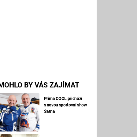
MOHLO BY VÁS ZAJÍMAT
Prima COOL přichází
s novou sportovní show
Šatna