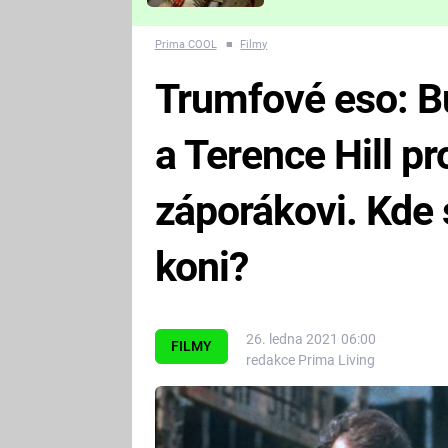
Které děsivé pecky vám
nejvíc zvednou tep?
Prima COOL
■
Filmy
Trumfové eso: B
a Terence Hill p
záporákovi. Kde s
koni?
26. ledna 2021 06:00
FILMY
redakce Prima Living