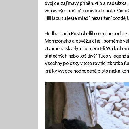
dvojice, zajímavý příběh, vtip a nadsázka.
věhlasným počinům mistra tohoto žánru S
Hill jsou tu ještě mladí, nezatížení pozdě
Hudba Carla Rustichelliho není nepodob
Fa
Morriconeho a osvěžující je i poměrně vel
ztvárněná skvělým hercem Eli Wallachem
statečných nebo „ošklivý“ Tuco v legendá
Všechny položky v této rovnici zkrátka fung
kritiky vysoce hodnocená pistolnická kome