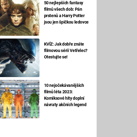
50 nejlepších fantasy
filmů všech dob: Pán
prstenů a Harry Potter
jsou jen špičkou ledovce
KVÍZ: Jak dobře znáte
filmovou sérii Vetřelec?
Otestujte se!
10 nejočekávanějších
filmů léta 2023:
Komiksové hity doplní
návraty akčních legend