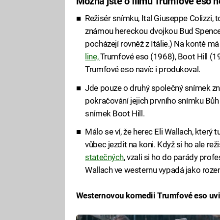
Možná jste o filmu Trumfové eso ne
Režisér snímku, Ital Giuseppe Colizzi, 
známou hereckou dvojkou Bud Spencer
pocházejí rovněž z Itálie.) Na kontě má 
line,
Trumfové eso (1968), Boot Hill (
Trumfové eso navíc i produkoval.
Jde pouze o druhý společný snímek zn
pokračování jejich prvního snímku Bůh 
snímek Boot Hill.
Málo se ví, že herec Eli Wallach, který 
vůbec jezdit na koni. Když si ho ale r
statečných
, vzali si ho do parády prof
Wallach ve westernu vypadá jako roze
Westernovou komedii Trumfové eso uvid