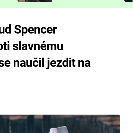
představit
ud Spencer
roti slavnému
e naučil jezdit na