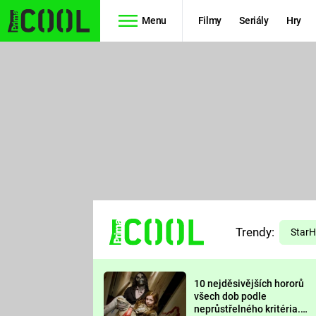
Menu
Filmy
Seriály
Hry
Seriály
Filmy
SIMPSONOVI
STAR WARS
HVĚZDNÁ
AVENGERS
BRÁNA
RYCHLE A
TEORIE
ZBĚSILE 10
Trendy:
VELKÉHO
Star
PREDÁTOR
TŘESKU
10 nejděsivějších hororů
FUTURAMA
všech dob podle
neprůstřelného kritéria.