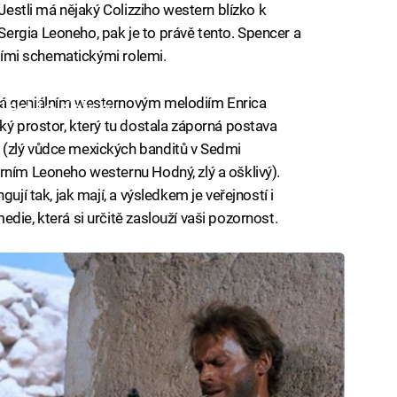
 Jestli má nějaký Colizziho western blízko k
ergia Leoneho, pak je to právě tento. Spencer a
jšími schematickými rolemi.
ná geniálním westernovým melodiím Enrica
iled to fetch
ký prostor, který tu dostala záporná postava
 (zlý vůdce mexických banditů v Sedmi
rním Leoneho westernu Hodný, zlý a ošklivý).
ují tak, jak mají, a výsledkem je veřejností i
die, která si určitě zaslouží vaši pozornost.