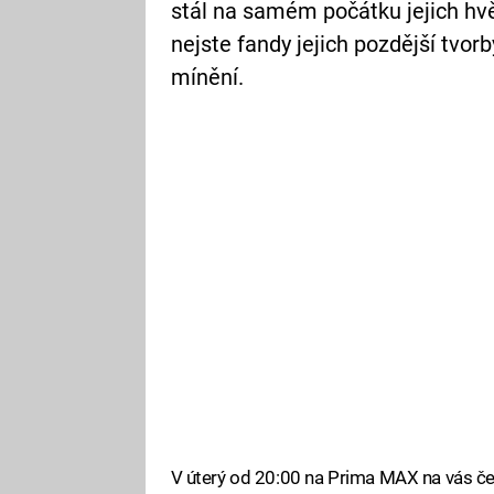
stál na samém počátku jejich hvě
nejste fandy jejich pozdější tvor
mínění.
V úterý od 20:00 na Prima MAX na vás če