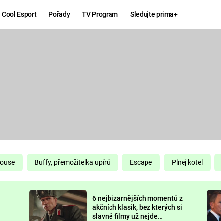
Cool Esport
Pořady
TV Program
Sledujte prima+
Hry
Zábava
MAFIA
ZÁBAVN
GALERI
GTA 6
NEJLEP
KINGDOM
KOMEDI
COME:
DELIVERANCE
CHUCK
House
Buffy, přemožitelka upírů
Escape
Plnej kotel
NORRIS
ESPORT
6 nejbizarnějších momentů z
DEADP
akčních klasik, bez kterých si
slavné filmy už nejde