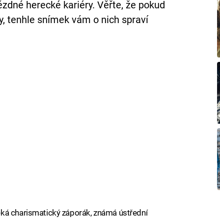
zdné herecké kariéry. Věřte, že pokud
by, tenhle snímek vám o nich spraví
ká charismatický záporák, známá ústřední