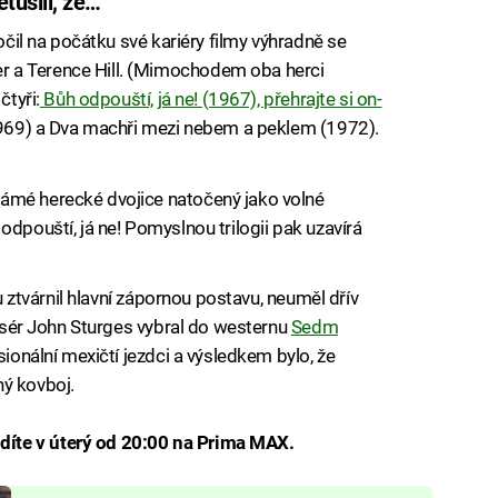
tušili, že…
točil na počátku své kariéry filmy výhradně se
 a Terence Hill. (Mimochodem oba herci
čtyři:
Bůh odpouští, já ne! (1967), přehrajte si on-
1969) a Dva machři mezi nebem a peklem (1972).
ámé herecké dvojice natočený jako volné
odpouští, já ne! Pomyslnou trilogii pak uzavírá
tu ztvárnil hlavní zápornou postavu, neuměl dřív
ežisér John Sturges vybral do westernu
Sedm
esionální mexičtí jezdci a výsledkem bylo, že
ný kovboj.
íte v úterý od 20:00 na Prima MAX.