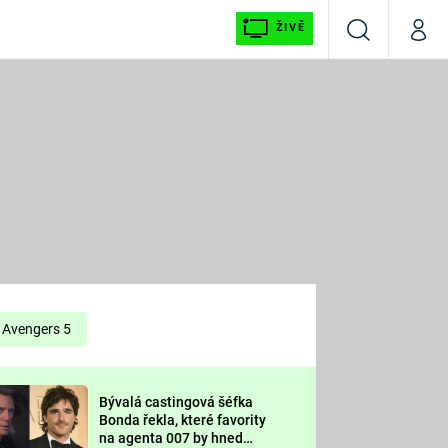
ŽIVĚ
Vyhledávání
Můj p
Prima+
É
CNN Prima NEWS
E
Prima FRESH
ŠÍ
Prima LIVING
E
Prima Ženy
Avengers 5
Prima LAJK
Bývalá castingová šéfka
OOL
Bonda řekla, které favority
Sledujte nás
na agenta 007 by hned