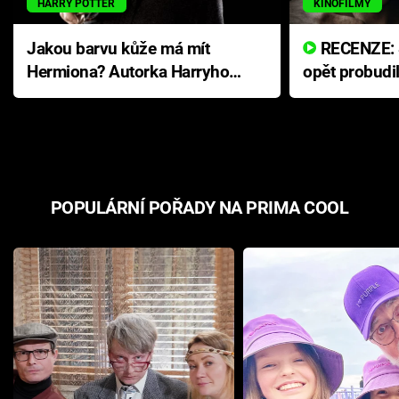
HARRY POTTER
KINOFILMY
Jakou barvu kůže má mít
RECENZE: Smrtelné zlo se
Hermiona? Autorka Harryho
opět probudi
Pottera přišla s ráznou
přichází s n
odpovědí
hororovou n
POPULÁRNÍ POŘADY NA PRIMA COOL