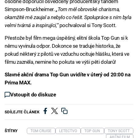
osobně doporučil osvědčený producentský tandem
Simpson-Bruckheimer.
„Tom měl obrovské charisma,
okamžitě mě zaujal a nebylo co řešit. Spolupráce s ním byla
velmi tvárná a inspirující,“
pochvaloval si Tony Scott.
Přestože byl film mega úspěšný, elitní škola Top Gun si k
němu vyvinula odpor. Dokonce se traduje historka, že
pokud některý z pilotů ve vzduchu ocituje hlášku, která ve
filmu zazněla, nemine ho pokuta ve výši pěti dolarů!
Slavné akční drama Top Gun uvidíte v úterý od 20:00 na
Prima MAX.
Vstoupit do diskuze
SDÍLEJTE ČLÁNEK
ŠTÍTKY
TOM CRUISE
LETECTVO
TOP GUN
TONY SCOTT
AKČNÍ FILM