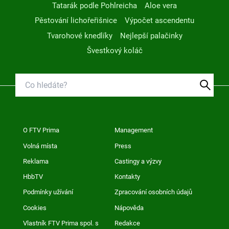
Tatarák podle Pohlreicha
Aloe vera
Pěstování lichořeřišnice
Výpočet ascendentu
Tvarohové knedlíky
Nejlepší palačinky
Švestkový koláč
O FTV Prima
Management
Volná místa
Press
Reklama
Castingy a výzvy
HbbTV
Kontakty
Podmínky užívání
Zpracování osobních údajů
Cookies
Nápověda
Vlastník FTV Prima spol. s
Redakce