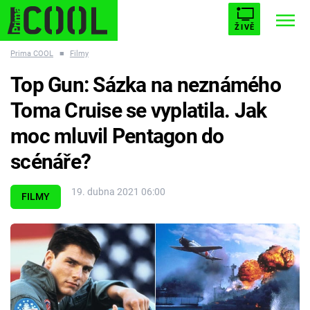
ŽIVĚ
Prima COOL
■
Filmy
STARHOUSE
BUFFY, PŘEMOŽITELKA UPÍRŮ
Trendy:
Top Gun: Sázka na neznámého
ESCAPE
PLNEJ KOTEL
AVENGERS 5
Toma Cruise se vyplatila. Jak
moc mluvil Pentagon do
scénáře?
Témata
19. dubna 2021 06:00
FILMY
Filmy
Seriály
Hry