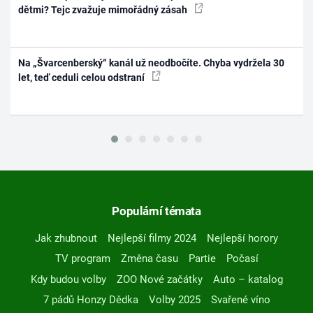
dětmi? Tejc zvažuje mimořádný zásah
Na „Švarcenberský“ kanál už neodbočíte. Chyba vydržela 30
let, teď ceduli celou odstraní
Populární témata
Jak zhubnout
Nejlepší filmy 2024
Nejlepší horory
TV program
Změna času
Partie
Počasí
Kdy budou volby
ZOO Nové začátky
Auto – katalog
7 pádů Honzy Dědka
Volby 2025
Svařené víno