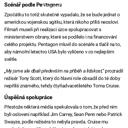
Scénář podle Pentagonu
Failed to fetch
Zpočátku to totiž skutečně vypadalo, že se bude jednat o
americkou vojenskou agitku, která nikoho příliš neosloví.
Filmaři museli při realizaci úzce spolupracovat s
ministerstvem obrany, které se podílelo i na financování
celého projektu. Pentagon mluvil do scénáře a tlačil na to,
aby námořní letectvo USA bylo vylíčeno v co nejlepším
světle.
„My jsme ale dbali především na příběh a lidskost,“
prozradil
režisér Tony Scott, který do hlavní role obsadil do té doby
nepříliš známého, tehdy čtyřiadvacetiletého Toma Cruise.
Úspěšná spolupráce
Přestože některá média spekulovala o tom, že před ním
byli osloveni například Jim Carrey, Sean Penn nebo Patrick
Swayze, podle režiséra to nebyla pravda. Cruise mu