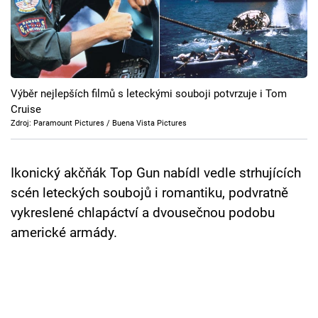
Cool Esport
Pořady
TV Program
Výběr nejlepších filmů s leteckými souboji potvrzuje i Tom
Cruise
Sledujte prima+
Zdroj: Paramount Pictures / Buena Vista Pictures
Přihlášení
Ikonický akčňák Top Gun nabídl vedle strhujících
scén leteckých soubojů i romantiku, podvratně
vykreslené chlapáctví a dvousečnou podobu
Sledujte nás
americké armády.