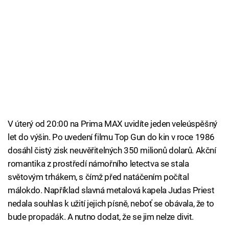
V úterý od 20:00 na Prima MAX uvidíte jeden veleúspěšný
let do výšin. Po uvedení filmu Top Gun do kin v roce 1986
dosáhl čistý zisk neuvěřitelných 350 milionů dolarů. Akční
romantika z prostředí námořního letectva se stala
světovým trhákem, s čímž před natáčením počítal
málokdo. Například slavná metalová kapela Judas Priest
nedala souhlas k užití jejich písně, neboť se obávala, že to
bude propadák. A nutno dodat, že se jim nelze divit.