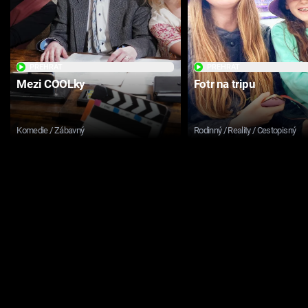
PŘEHRÁT
PŘEHRÁT
Mezi COOLky
Fotr na tripu
Komedie / Zábavný
Rodinný / Reality / Cestopisný